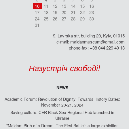
10
11
12
13
14
15
16
17
18
19
20
21
22
23
24
25
26
27
28
29
30
31
9, Lavrska str, building 20, Kyiv, 01015
e-mail:
maidanmuseum@gmail.com
phone-fax: +38 044 229 40 13
Назустріч свободі!
NEWS
Academic Forum: Revolution of Dignity: Towards History Dates:
November 20-21, 2024
Saving culture: CER Black Sea Regional Hub launched in
Ukraine
"Maidan: Birth of a Dream. The First Battle": a large exhibition