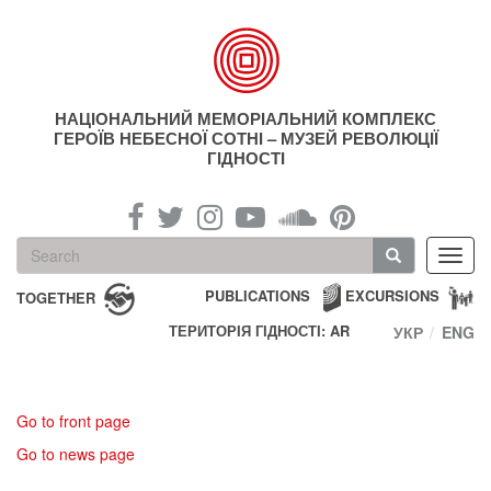
Skip
to
main
content
НАЦІОНАЛЬНИЙ МЕМОРІАЛЬНИЙ КОМПЛЕКС
ГЕРОЇВ НЕБЕСНОЇ СОТНІ – МУЗЕЙ РЕВОЛЮЦІЇ
ГІДНОСТІ
Search
Toggl
form
navig
Search
PUBLICATIONS
EXCURSIONS
TOGETHER
ТЕРИТОРІЯ ГІДНОСТІ: AR
УКР
ENG
Go to front page
Go to news page