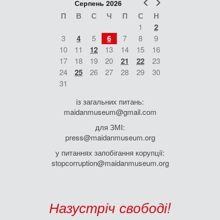
Попер
Наст
Серпень 2026
П
В
С
Ч
П
С
Н
1
2
3
4
5
6
7
8
9
10
11
12
13
14
15
16
17
18
19
20
21
22
23
24
25
26
27
28
29
30
31
із загальних питань:
maidanmuseum@gmail.com
для ЗМІ:
press@maidanmuseum.org
у питаннях запобігання корупції:
stopcorruption@maidanmuseum.org
Назустріч свободі!