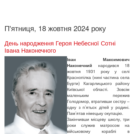
П'ятниця, 18 жовтня 2024 року
День народження Героя Небесної Сотні
Івана Наконечного
Іван Максимович
Наконечний
народився 18
жовтня 1931 року у селі
Краснопілка (нині частина села
Бурти) Кагарлицького району
Київської області. Зовсім
маленьким пережив
Голодомор, втративши сестру –
одну з п’ятьох дітей у родині.
Пам’ятав німецьку окупацію.
Закінчивши місцеву школу, три
роки служив матросом на
військовому кораблі в