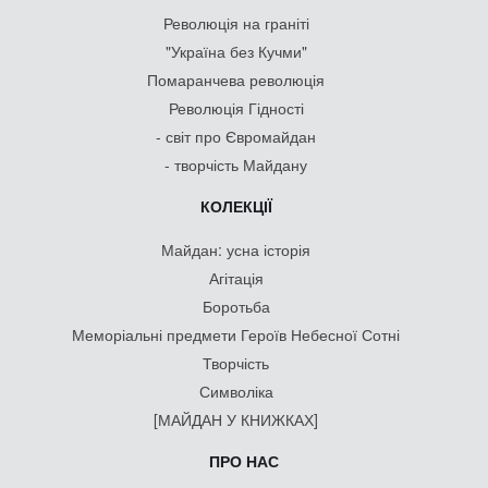
Революція на граніті
"Україна без Кучми"
Помаранчева революція
Революція Гідності
- світ про Євромайдан
- творчість Майдану
КОЛЕКЦІЇ
Майдан: усна історія
Агітація
Боротьба
Меморіальні предмети Героїв Небесної Сотні
Творчість
Символіка
[МАЙДАН У КНИЖКАХ]
ПРО НАС