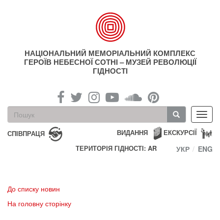
Перейти
до
основного
матеріалу
НАЦІОНАЛЬНИЙ МЕМОРІАЛЬНИЙ КОМПЛЕКС
ГЕРОЇВ НЕБЕСНОЇ СОТНІ – МУЗЕЙ РЕВОЛЮЦІЇ
ГІДНОСТІ
Пошукова
Toggl
форма
navig
Пошук
ВИДАННЯ
ЕКСКУРСІЇ
СПІВПРАЦЯ
ТЕРИТОРІЯ ГІДНОСТІ: AR
УКР
ENG
До списку новин
На головну сторінку