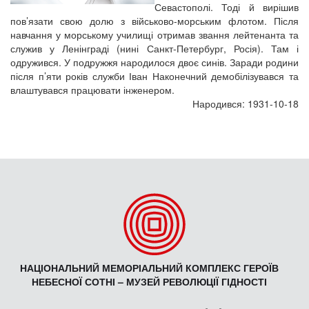
Севастополі. Тоді й вирішив
пов’язати свою долю з військово-морським флотом. Після
навчання у морському училищі отримав звання лейтенанта та
служив у Ленінграді (нині Санкт-Петербург, Росія). Там і
одружився. У подружжя народилося двоє синів. Заради родини
після п’яти років служби Іван Наконечний демобілізувався та
влаштувався працювати інженером.
Народився: 1931-10-18
НАЦІОНАЛЬНИЙ МЕМОРІАЛЬНИЙ КОМПЛЕКС ГЕРОЇВ
НЕБЕСНОЇ СОТНІ – МУЗЕЙ РЕВОЛЮЦІЇ ГІДНОСТІ