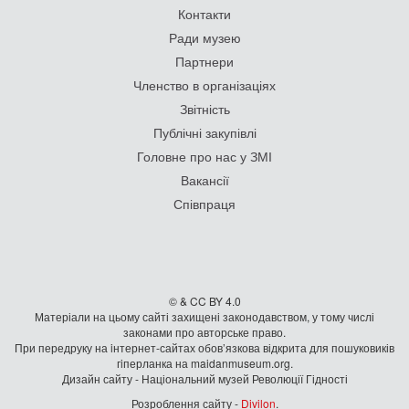
Контакти
Ради музею
Партнери
Членство в організаціях
Звітність
Публічні закупівлі
Головне про нас у ЗМІ
Вакансії
Співпраця
© & CC BY 4.0
Матеріали на цьому сайті захищені законодавством, у тому числі
законами про авторське право.
При передруку на iнтернет-сайтах обов’язкова відкрита для пошуковиків
гiперланка на maidanmuseum.org.
Дизайн сайту - Національний музей Революції Гідності
Розроблення сайту -
Divilon
.