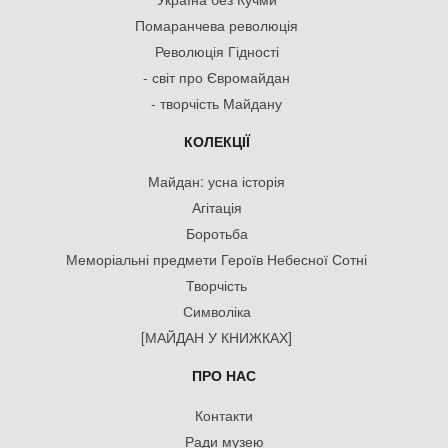
Помаранчева революція
Революція Гідності
- світ про Євромайдан
- творчість Майдану
КОЛЕКЦІЇ
Майдан: усна історія
Агітація
Боротьба
Меморіальні предмети Героїв Небесної Сотні
Творчість
Символіка
[МАЙДАН У КНИЖКАХ]
ПРО НАС
Контакти
Ради музею