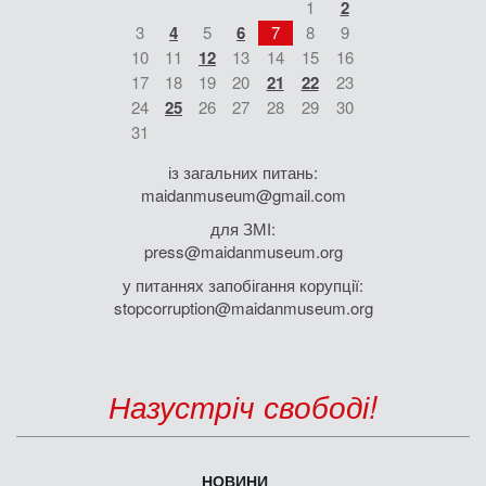
1
2
3
4
5
6
7
8
9
10
11
12
13
14
15
16
17
18
19
20
21
22
23
24
25
26
27
28
29
30
31
із загальних питань:
maidanmuseum@gmail.com
для ЗМІ:
press@maidanmuseum.org
у питаннях запобігання корупції:
stopcorruption@maidanmuseum.org
Назустріч свободі!
НОВИНИ