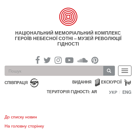
Перейти
до
основного
матеріалу
НАЦІОНАЛЬНИЙ МЕМОРІАЛЬНИЙ КОМПЛЕКС
ГЕРОЇВ НЕБЕСНОЇ СОТНІ – МУЗЕЙ РЕВОЛЮЦІЇ
ГІДНОСТІ
Пошукова
Toggl
форма
navig
Пошук
ВИДАННЯ
ЕКСКУРСІЇ
СПІВПРАЦЯ
ТЕРИТОРІЯ ГІДНОСТІ: AR
УКР
ENG
До списку новин
На головну сторінку