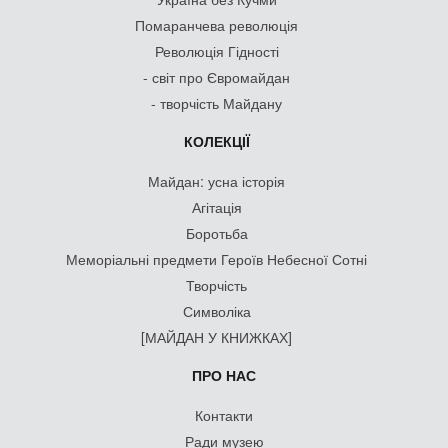
Помаранчева революція
Революція Гідності
- світ про Євромайдан
- творчість Майдану
КОЛЕКЦІЇ
Майдан: усна історія
Агітація
Боротьба
Меморіальні предмети Героїв Небесної Сотні
Творчість
Символіка
[МАЙДАН У КНИЖКАХ]
ПРО НАС
Контакти
Ради музею