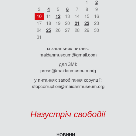
1
2
3
4
5
6
7
8
9
10
11
12
13
14
15
16
17
18
19
20
21
22
23
24
25
26
27
28
29
30
31
із загальних питань:
maidanmuseum@gmail.com
для ЗМІ:
press@maidanmuseum.org
у питаннях запобігання корупції:
stopcorruption@maidanmuseum.org
Назустріч свободі!
НОВИНИ