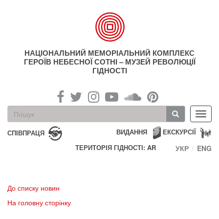
Перейти
до
основного
матеріалу
НАЦІОНАЛЬНИЙ МЕМОРІАЛЬНИЙ КОМПЛЕКС
ГЕРОЇВ НЕБЕСНОЇ СОТНІ – МУЗЕЙ РЕВОЛЮЦІЇ
ГІДНОСТІ
Пошукова
Toggl
форма
navig
Пошук
ВИДАННЯ
ЕКСКУРСІЇ
СПІВПРАЦЯ
ТЕРИТОРІЯ ГІДНОСТІ: AR
УКР
ENG
До списку новин
На головну сторінку