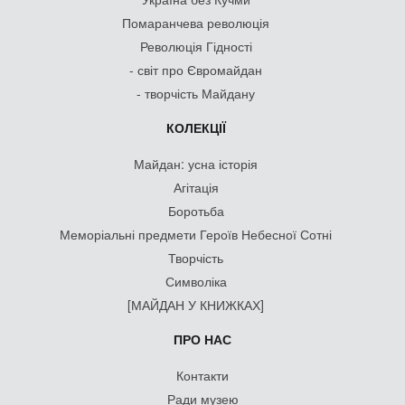
Помаранчева революція
Революція Гідності
- світ про Євромайдан
- творчість Майдану
КОЛЕКЦІЇ
Майдан: усна історія
Агітація
Боротьба
Меморіальні предмети Героїв Небесної Сотні
Творчість
Символіка
[МАЙДАН У КНИЖКАХ]
ПРО НАС
Контакти
Ради музею