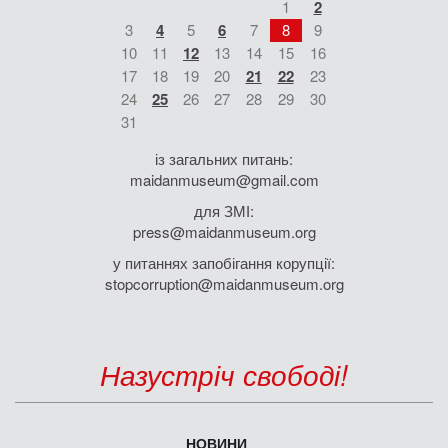
1
2
3
4
5
6
7
8
9
10
11
12
13
14
15
16
17
18
19
20
21
22
23
24
25
26
27
28
29
30
31
із загальних питань:
maidanmuseum@gmail.com
для ЗМІ:
press@maidanmuseum.org
у питаннях запобігання корупції:
stopcorruption@maidanmuseum.org
Назустріч свободі!
НОВИНИ