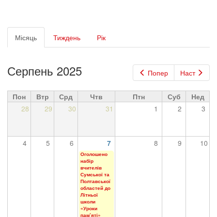
Первинні
Місяць
(активна
Тиждень
Рік
вкладки
вкладка)
Серпень 2025
Попер
Наст
Пон
Втр
Срд
Чтв
Птн
Суб
Нед
28
29
30
31
1
2
3
4
5
6
7
8
9
10
Оголошено
набір
вчителів
Сумської та
Полтавської
областей до
Літньої
школи
«Уроки
пам’яті»