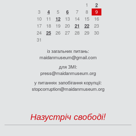
1
2
3
4
5
6
7
8
9
10
11
12
13
14
15
16
17
18
19
20
21
22
23
24
25
26
27
28
29
30
31
із загальних питань:
maidanmuseum@gmail.com
для ЗМІ:
press@maidanmuseum.org
у питаннях запобігання корупції:
stopcorruption@maidanmuseum.org
Назустріч свободі!