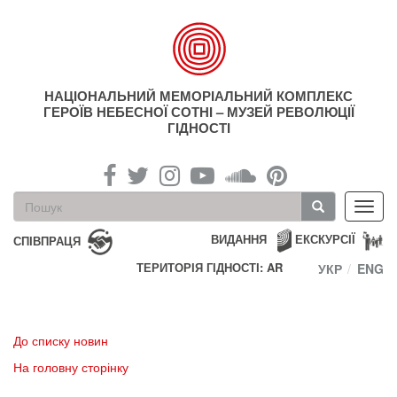
Перейти
до
основного
матеріалу
НАЦІОНАЛЬНИЙ МЕМОРІАЛЬНИЙ КОМПЛЕКС
ГЕРОЇВ НЕБЕСНОЇ СОТНІ – МУЗЕЙ РЕВОЛЮЦІЇ
ГІДНОСТІ
Пошукова
Toggl
форма
navig
Пошук
ВИДАННЯ
ЕКСКУРСІЇ
СПІВПРАЦЯ
ТЕРИТОРІЯ ГІДНОСТІ: AR
УКР
ENG
До списку новин
На головну сторінку