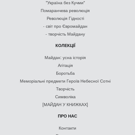
"Україна без Кучми"
Помаранчева революція
Революція Гідності
- світ про Євромайдан
- творчість Майдану
КОЛЕКЦІЇ
Майдан: усна історія
Агітація
Боротьба
Меморіальні предмети Героїв Небесної Сотні
Творчість
Символіка
[МАЙДАН У КНИЖКАХ]
ПРО НАС
Контакти