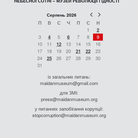
НЕБЕСНОЇ СОТНІ – МУЗЕЙ РЕВОЛЮЦІЇ ГІДНОСТІ
Попер
Наст
Серпень 2026
П
В
С
Ч
П
С
Н
1
2
3
4
5
6
7
8
9
10
11
12
13
14
15
16
17
18
19
20
21
22
23
24
25
26
27
28
29
30
31
із загальних питань:
maidanmuseum@gmail.com
для ЗМІ:
press@maidanmuseum.org
у питаннях запобігання корупції:
stopcorruption@maidanmuseum.org