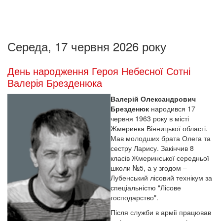
Середа, 17 червня 2026 року
День народження Героя Небесної Сотні
Валерія Брезденюка
Валерій Олександрович
Брезденюк
народився 17
червня 1963 року в місті
Жмеринка Вінницької області.
Мав молодших брата Олега та
сестру Ларису. Закінчив 8
класів Жмеринської середньої
школи №5, а у згодом –
Лубенський лісовий технікум за
спеціальністю "Лісове
господарство".
Після служби в армії працював