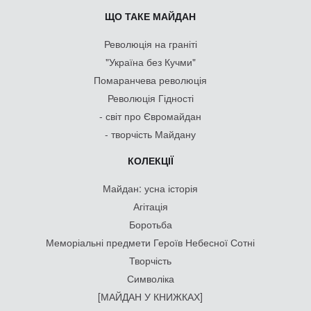
ЩО ТАКЕ МАЙДАН
Революція на граніті
"Україна без Кучми"
Помаранчева революція
Революція Гідності
- світ про Євромайдан
- творчість Майдану
КОЛЕКЦІЇ
Майдан: усна історія
Агітація
Боротьба
Меморіальні предмети Героїв Небесної Сотні
Творчість
Символіка
[МАЙДАН У КНИЖКАХ]