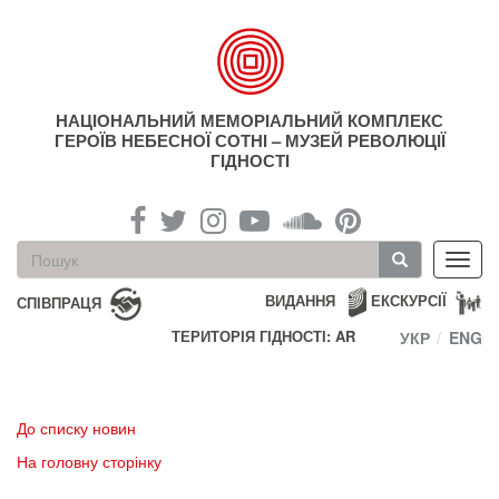
Перейти
до
основного
матеріалу
НАЦІОНАЛЬНИЙ МЕМОРІАЛЬНИЙ КОМПЛЕКС
ГЕРОЇВ НЕБЕСНОЇ СОТНІ – МУЗЕЙ РЕВОЛЮЦІЇ
ГІДНОСТІ
Пошукова
Toggl
форма
navig
Пошук
ВИДАННЯ
ЕКСКУРСІЇ
СПІВПРАЦЯ
ТЕРИТОРІЯ ГІДНОСТІ: AR
УКР
ENG
До списку новин
На головну сторінку