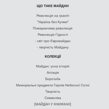
ЩО ТАКЕ МАЙДАН
Революція на граніті
"Україна без Кучми"
Помаранчева революція
Революція Гідності
- світ про Євромайдан
- творчість Майдану
КОЛЕКЦІЇ
Майдан: усна історія
Агітація
Боротьба
Меморіальні предмети Героїв Небесної Сотні
Творчість
Символіка
[МАЙДАН У КНИЖКАХ]