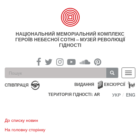
Перейти
до
основного
матеріалу
НАЦІОНАЛЬНИЙ МЕМОРІАЛЬНИЙ КОМПЛЕКС
ГЕРОЇВ НЕБЕСНОЇ СОТНІ – МУЗЕЙ РЕВОЛЮЦІЇ
ГІДНОСТІ
Пошукова
Toggl
форма
navig
Пошук
ВИДАННЯ
ЕКСКУРСІЇ
СПІВПРАЦЯ
ТЕРИТОРІЯ ГІДНОСТІ: AR
УКР
ENG
До списку новин
На головну сторінку