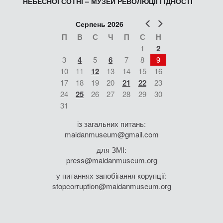
НЕБЕСНОЇ СОТНІ – МУЗЕЙ РЕВОЛЮЦІЇ ГІДНОСТІ
Попер
Наст
Серпень 2026
П
В
С
Ч
П
С
Н
1
2
3
4
5
6
7
8
9
10
11
12
13
14
15
16
17
18
19
20
21
22
23
24
25
26
27
28
29
30
31
із загальних питань:
maidanmuseum@gmail.com
для ЗМІ:
press@maidanmuseum.org
у питаннях запобігання корупції:
stopcorruption@maidanmuseum.org