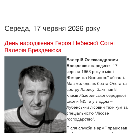
Середа, 17 червня 2026 року
День народження Героя Небесної Сотні
Валерія Брезденюка
Валерій Олександрович
Брезденюк
народився 17
червня 1963 року в місті
Жмеринка Вінницької області.
Мав молодших брата Олега та
сестру Ларису. Закінчив 8
класів Жмеринської середньої
школи №5, а у згодом –
Лубенський лісовий технікум за
спеціальністю "Лісове
господарство".
Після служби в армії працював