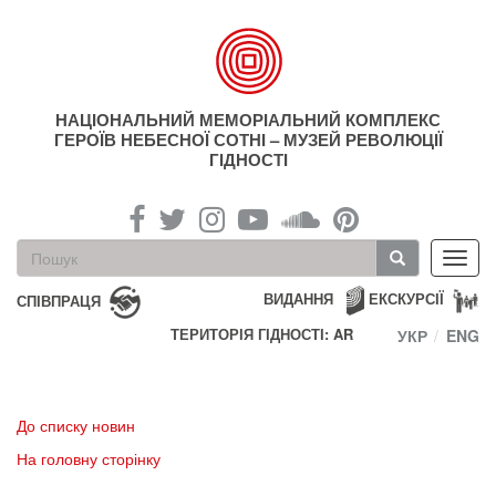
Перейти
до
основного
матеріалу
НАЦІОНАЛЬНИЙ МЕМОРІАЛЬНИЙ КОМПЛЕКС
ГЕРОЇВ НЕБЕСНОЇ СОТНІ – МУЗЕЙ РЕВОЛЮЦІЇ
ГІДНОСТІ
Пошукова
Toggl
форма
navig
Пошук
ВИДАННЯ
ЕКСКУРСІЇ
СПІВПРАЦЯ
ТЕРИТОРІЯ ГІДНОСТІ: AR
УКР
ENG
До списку новин
На головну сторінку