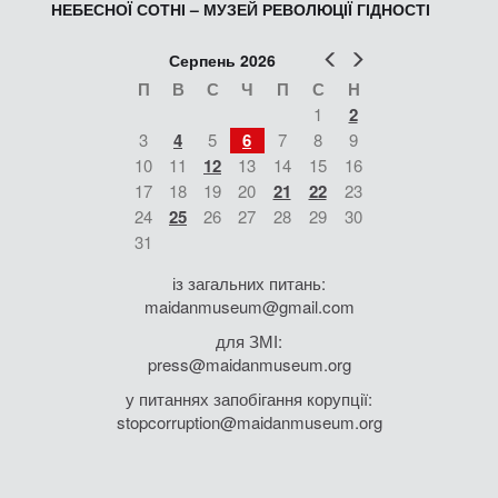
НЕБЕСНОЇ СОТНІ – МУЗЕЙ РЕВОЛЮЦІЇ ГІДНОСТІ
Попер
Наст
Серпень 2026
П
В
С
Ч
П
С
Н
1
2
3
4
5
6
7
8
9
10
11
12
13
14
15
16
17
18
19
20
21
22
23
24
25
26
27
28
29
30
31
із загальних питань:
maidanmuseum@gmail.com
для ЗМІ:
press@maidanmuseum.org
у питаннях запобігання корупції:
stopcorruption@maidanmuseum.org