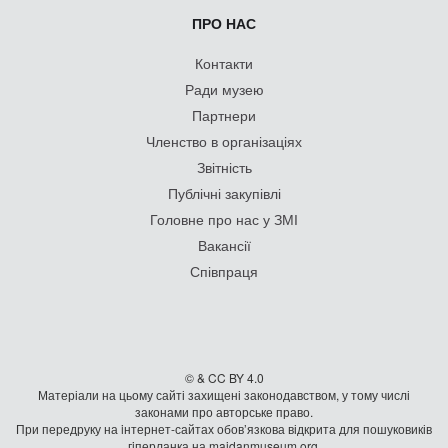
ПРО НАС
Контакти
Ради музею
Партнери
Членство в організаціях
Звітність
Публічні закупівлі
Головне про нас у ЗМІ
Вакансії
Співпраця
© & CC BY 4.0
Матеріали на цьому сайті захищені законодавством, у тому числі
законами про авторське право.
При передруку на iнтернет-сайтах обов’язкова відкрита для пошуковиків
гiперланка на maidanmuseum.org.