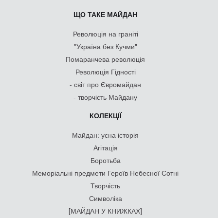
ЩО ТАКЕ МАЙДАН
Революція на граніті
"Україна без Кучми"
Помаранчева революція
Революція Гідності
- світ про Євромайдан
- творчість Майдану
КОЛЕКЦІЇ
Майдан: усна історія
Агітація
Боротьба
Меморіальні предмети Героїв Небесної Сотні
Творчість
Символіка
[МАЙДАН У КНИЖКАХ]