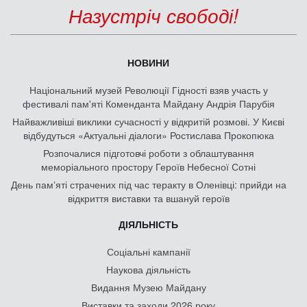
Назустріч свободі!
НОВИНИ
Національний музей Революції Гідності взяв участь у
фестивалі пам'яті Коменданта Майдану Андрія Парубія
Найважливіші виклики сучасності у відкритій розмові. У Києві
відбудуться «Актуальні діалоги» Ростислава Прокопюка
Розпочалися підготовчі роботи з облаштування
меморіального простору Героїв Небесної Сотні
День памʼяті страчених під час теракту в Оленівці: прийди на
відкриття виставки та вшануй героїв
ДІЯЛЬНІСТЬ
Соціальні кампанії
Наукова діяльність
Видання Музею Майдану
Виставки та заходи 2026 року