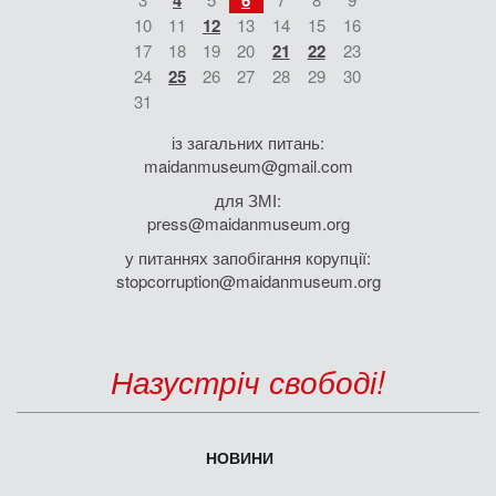
4
6
10
11
12
13
14
15
16
17
18
19
20
21
22
23
24
25
26
27
28
29
30
31
із загальних питань:
maidanmuseum@gmail.com
для ЗМІ:
press@maidanmuseum.org
у питаннях запобігання корупції:
stopcorruption@maidanmuseum.org
Назустріч свободі!
НОВИНИ