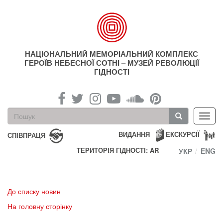
Перейти
до
основного
матеріалу
НАЦІОНАЛЬНИЙ МЕМОРІАЛЬНИЙ КОМПЛЕКС
ГЕРОЇВ НЕБЕСНОЇ СОТНІ – МУЗЕЙ РЕВОЛЮЦІЇ
ГІДНОСТІ
Пошукова
Toggl
форма
navig
Пошук
ВИДАННЯ
ЕКСКУРСІЇ
СПІВПРАЦЯ
ТЕРИТОРІЯ ГІДНОСТІ: AR
УКР
ENG
До списку новин
На головну сторінку