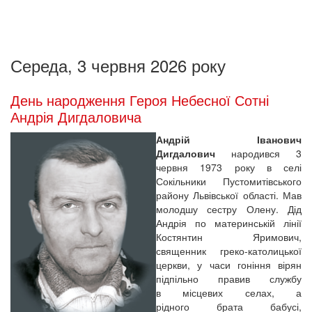
Середа, 3 червня 2026 року
День народження Героя Небесної Сотні
Андрія Дигдаловича
Андрій Іванович
Дигдалович
народився 3
червня 1973 року в селі
Сокільники Пустомитівського
району Львівської області. Мав
молодшу сестру Олену. Дід
Андрія по материнській лінії
Костянтин Яримович,
священник греко-католицької
церкви, у часи гоніння вірян
підпільно правив службу
в місцевих селах, а
рідного брата бабусі,