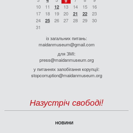
4
6
10
11
12
13
14
15
16
17
18
19
20
21
22
23
24
25
26
27
28
29
30
31
із загальних питань:
maidanmuseum@gmail.com
для ЗМІ:
press@maidanmuseum.org
у питаннях запобігання корупції:
stopcorruption@maidanmuseum.org
Назустріч свободі!
НОВИНИ