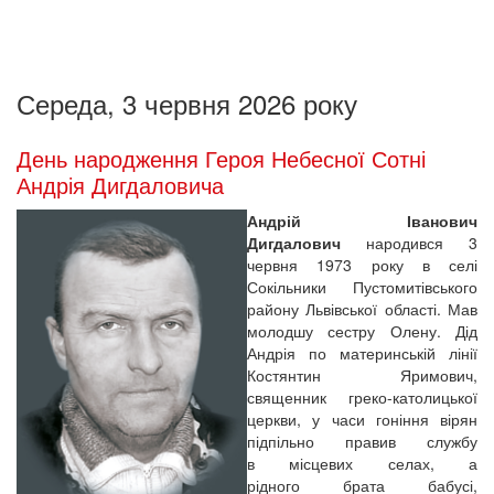
Середа, 3 червня 2026 року
День народження Героя Небесної Сотні
Андрія Дигдаловича
Андрій Іванович
Дигдалович
народився 3
червня 1973 року в селі
Сокільники Пустомитівського
району Львівської області. Мав
молодшу сестру Олену. Дід
Андрія по материнській лінії
Костянтин Яримович,
священник греко-католицької
церкви, у часи гоніння вірян
підпільно правив службу
в місцевих селах, а
рідного брата бабусі,