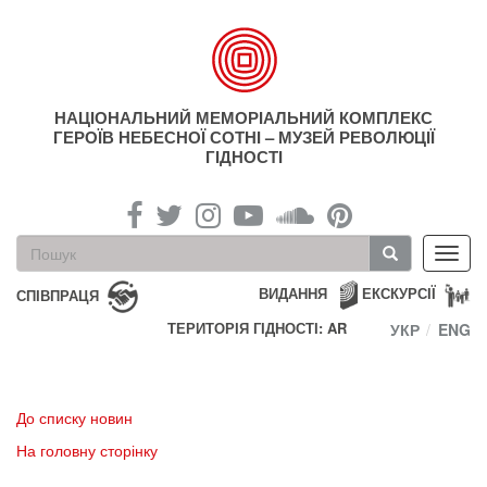
Перейти
до
основного
матеріалу
НАЦІОНАЛЬНИЙ МЕМОРІАЛЬНИЙ КОМПЛЕКС
ГЕРОЇВ НЕБЕСНОЇ СОТНІ – МУЗЕЙ РЕВОЛЮЦІЇ
ГІДНОСТІ
Пошукова
Toggl
форма
navig
Пошук
ВИДАННЯ
ЕКСКУРСІЇ
СПІВПРАЦЯ
ТЕРИТОРІЯ ГІДНОСТІ: AR
УКР
ENG
До списку новин
На головну сторінку