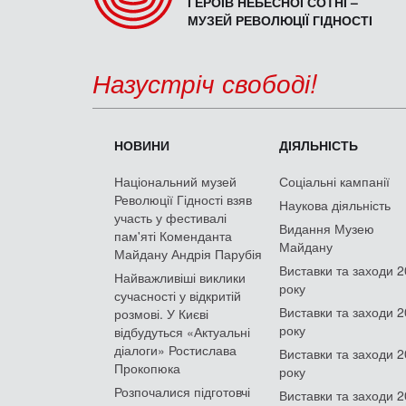
ГЕРОЇВ НЕБЕСНОЇ СОТНІ –
МУЗЕЙ РЕВОЛЮЦІЇ ГІДНОСТІ
Назустріч свободі!
НОВИНИ
ДІЯЛЬНІСТЬ
Національний музей
Соціальні кампанії
Революції Гідності взяв
Наукова діяльність
участь у фестивалі
Видання Музею
пам'яті Коменданта
Майдану
Майдану Андрія Парубія
Виставки та заходи 
Найважливіші виклики
року
сучасності у відкритій
Виставки та заходи 
розмові. У Києві
року
відбудуться «Актуальні
діалоги» Ростислава
Виставки та заходи 
Прокопюка
року
Розпочалися підготовчі
Виставки та заходи 