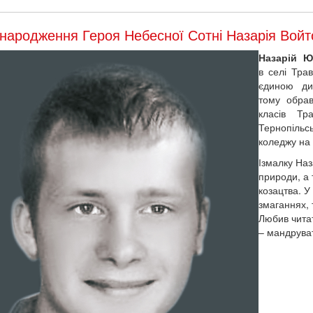
народження Героя Небесної Сотні Назарія Войт
Назарій 
в селі Тра
єдиною ди
тому обрав
класів Тр
Тернопільс
коледжу на
Ізмалку На
природи, а
козацтва. У
змаганнях, 
Любив читат
– мандруват