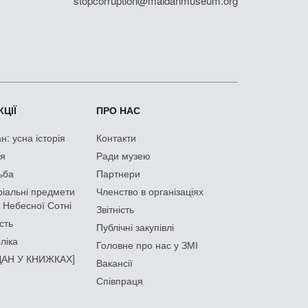
stopcorruption@maidanmuseum.org
ЦІЇ
ПРО НАС
: усна історія
Контакти
ія
Ради музею
ьба
Партнери
іальні предмети
Членство в організаціях
 Небесної Сотні
Звітність
сть
Публічні закупівлі
ліка
Головне про нас у ЗМІ
АН У КНИЖКАХ]
Вакансії
Співпраця