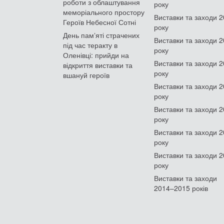
роботи з облаштування
року
меморіального простору
Виставки та заходи 
Героїв Небесної Сотні
року
День памʼяті страчених
Виставки та заходи 
під час теракту в
року
Оленівці: прийди на
Виставки та заходи 
відкриття виставки та
року
вшануй героїв
Виставки та заходи 
року
Виставки та заходи 
року
Виставки та заходи 
року
Виставки та заходи 
року
Виставки та заходи
2014–2015 років