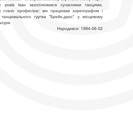
их років Іван захоплювався сучасними танцями,
і стало професією: він працював хореографом і
 танцювального гуртка "Брейк-данс" у місцевому
ьтури.
Народився: 1984-06-02