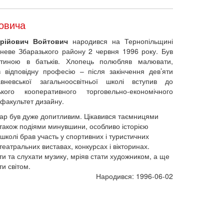
овича
Юрійович Войтович
народився на Тернопільщині
вневе Збаразького району 2 червня 1996 року. Був
тиною в батьків. Хлопець полюбляв малювати,
 відповідну професію – після закінчення дев’яти
авневської загальноосвітньої школі вступив до
ького кооперативного торговельно-економічного
 факультет дизайну.
зар був дуже допитливим. Цікавився таємницями
 також подіями минувшини, особливо історією
 школі брав участь у спортивних і туристичних
театральних виставах, конкурсах і вікторинах.
и та слухати музику, мріяв стати художником, а ще
и світом.
Народився: 1996-06-02