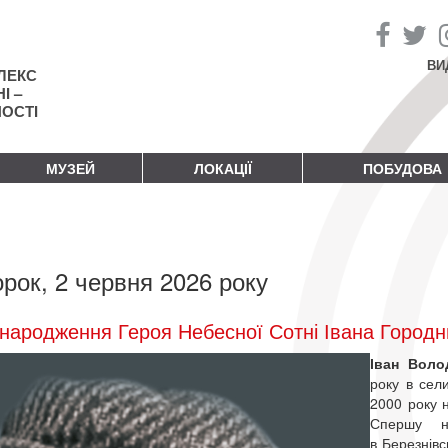
ВИ
ЛЕКС
І –
НОСТІ
МУЗЕЙ
ЛОКАЦІЇ
ПОБУДОВА
орок, 2 червня 2026 року
народження Героя Небесної Сотні Івана Город
Іван Вол
року в сели
2000 року 
Спершу на
в Березнівс