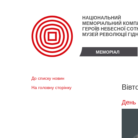
Перейти
до
основного
НАЦІОНАЛЬНИЙ
матеріалу
МЕМОРІАЛЬНИЙ КОМП
ГЕРОЇВ НЕБЕСНОЇ СОТН
МУЗЕЙ РЕВОЛЮЦІЇ ГІД
МЕМОРІАЛ
До списку новин
Вівт
На головну сторінку
День 