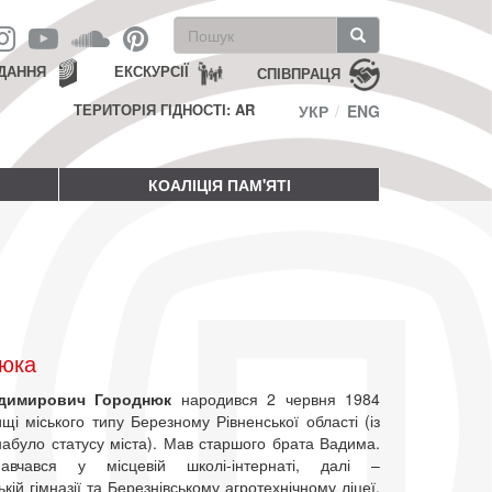
Пошукова
форма
Пошук
ДАННЯ
ЕКСКУРСІЇ
СПІВПРАЦЯ
ТЕРИТОРІЯ ГІДНОСТІ: AR
УКР
ENG
КОАЛІЦІЯ ПАМ'ЯТІ
нюка
одимирович Городнюк
народився 2 червня 1984
щі міського типу Березному Рівненської області (із
набуло статусу міста). Мав старшого брата Вадима.
вчався у місцевій школі-інтернаті, далі –
ькій гімназії та Березнівському агротехнічному ліцеї.