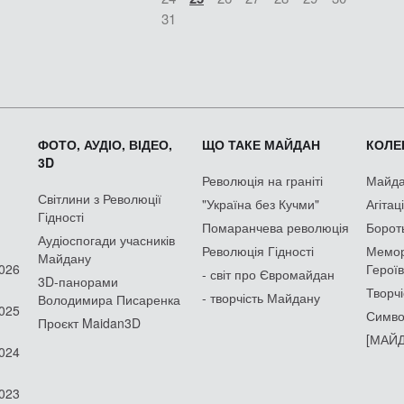
31
ФОТО, АУДІО, ВІДЕО,
ЩО ТАКЕ МАЙДАН
КОЛЕК
3D
Революція на граніті
Майдан
Світлини з Революції
"Україна без Кучми"
Агітац
Гідності
Помаранчева революція
Борот
Аудіоспогади учасників
Революція Гідності
Мемор
Майдану
2026
Героїв
- світ про Євромайдан
3D-панорами
Творчі
- творчість Майдану
Володимира Писаренка
2025
Симво
Проєкт Maidan3D
[МАЙД
2024
2023