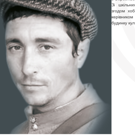
Зі шкільн
згодом хоб
керівником
будинку кул