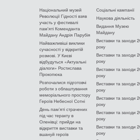
Національний музей
Соціальні кампанії
Революції Гідності взяв
Наукова діяльність
участь у фестивалі
Видання Музею
пам'яті Коменданта
Майдану
Майдану Андрія Парубія
Виставки та заходи 
Найважливіші виклики
року
сучасності у відкритій
Виставки та заходи 
розмові. У Києві
року
відбудуться «Актуальні
діалоги» Ростислава
Виставки та заходи 
Прокопюка
року
Розпочалися підготовчі
Виставки та заходи 
роботи з облаштування
року
меморіального простору
Виставки та заходи 
Героїв Небесної Сотні
року
День памʼяті страчених
Виставки та заходи 
під час теракту в
року
Оленівці: прийди на
Виставки та заходи 
відкриття виставки та
року
вшануй героїв