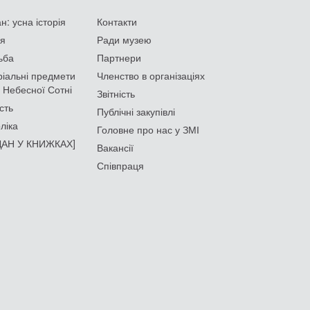
: усна історія
Контакти
ія
Ради музею
ьба
Партнери
іальні предмети
Членство в організаціях
 Небесної Сотні
Звітність
сть
Публічні закупівлі
ліка
Головне про нас у ЗМІ
АН У КНИЖКАХ]
Вакансії
Співпраця