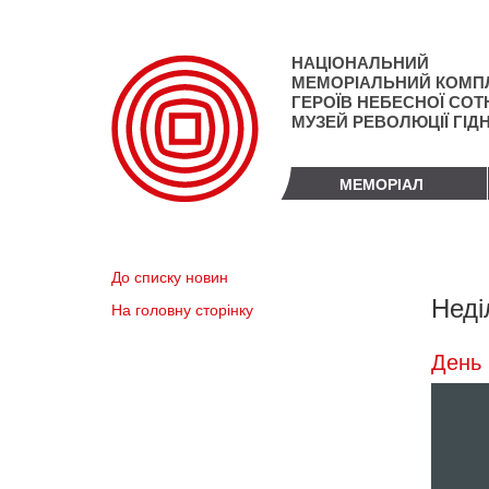
Перейти
до
основного
НАЦІОНАЛЬНИЙ
матеріалу
МЕМОРІАЛЬНИЙ КОМП
ГЕРОЇВ НЕБЕСНОЇ СОТН
МУЗЕЙ РЕВОЛЮЦІЇ ГІД
МЕМОРІАЛ
До списку новин
Неді
На головну сторінку
День 