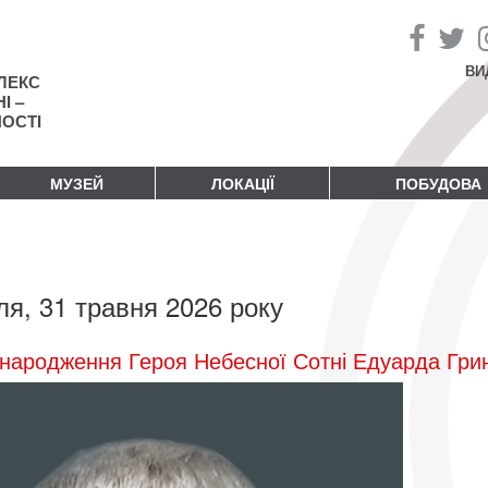
ВИ
ЛЕКС
І –
НОСТІ
МУЗЕЙ
ЛОКАЦІЇ
ПОБУДОВА
ля, 31 травня 2026 року
народження Героя Небесної Сотні Едуарда Гри