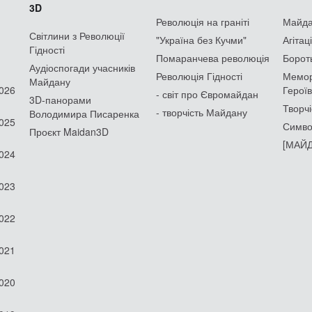
3D
Революція на граніті
Майдан
Світлини з Революції
"Україна без Кучми"
Агітац
Гідності
Помаранчева революція
Борот
Аудіоспогади учасників
Революція Гідності
Мемор
Майдану
2026
Героїв
- світ про Євромайдан
3D-панорами
Творчі
- творчість Майдану
Володимира Писаренка
2025
Симво
Проєкт Maidan3D
[МАЙД
2024
2023
2022
2021
2020