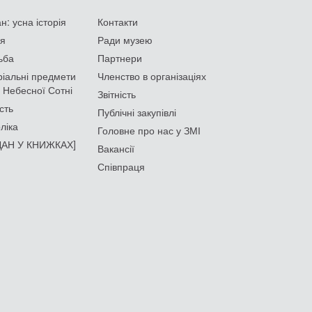
: усна історія
Контакти
ія
Ради музею
ьба
Партнери
іальні предмети
Членство в організаціях
 Небесної Сотні
Звітність
сть
Публічні закупівлі
ліка
Головне про нас у ЗМІ
АН У КНИЖКАХ]
Вакансії
Співпраця