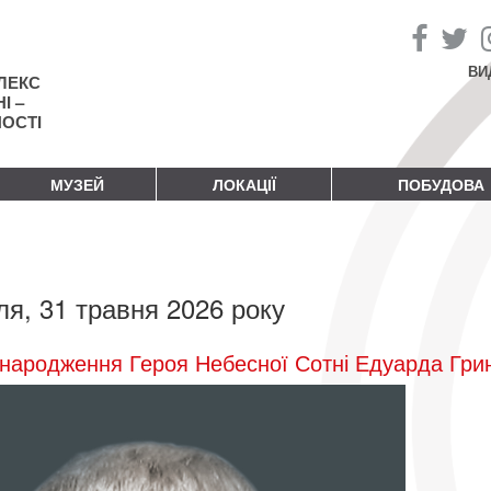
ВИ
ЛЕКС
І –
НОСТІ
МУЗЕЙ
ЛОКАЦІЇ
ПОБУДОВА
ля, 31 травня 2026 року
народження Героя Небесної Сотні Едуарда Гри