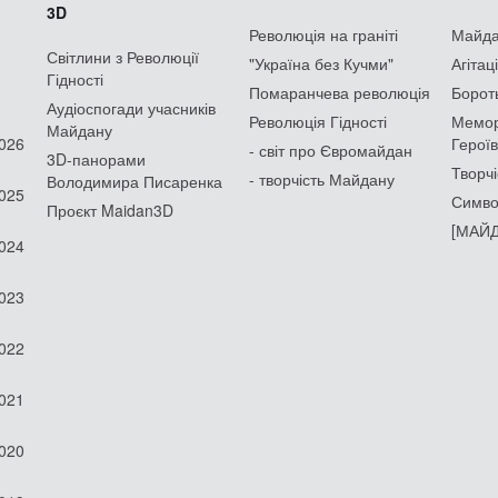
3D
Революція на граніті
Майдан
Світлини з Революції
"Україна без Кучми"
Агітац
Гідності
Помаранчева революція
Борот
Аудіоспогади учасників
Революція Гідності
Мемор
Майдану
2026
Героїв
- світ про Євромайдан
3D-панорами
Творчі
- творчість Майдану
Володимира Писаренка
2025
Симво
Проєкт Maidan3D
[МАЙД
2024
2023
2022
2021
2020