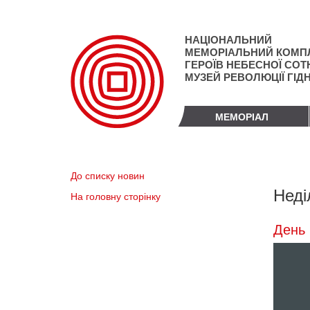
Перейти
до
основного
НАЦІОНАЛЬНИЙ
матеріалу
МЕМОРІАЛЬНИЙ КОМП
ГЕРОЇВ НЕБЕСНОЇ СОТН
МУЗЕЙ РЕВОЛЮЦІЇ ГІД
МЕМОРІАЛ
До списку новин
Неді
На головну сторінку
День 