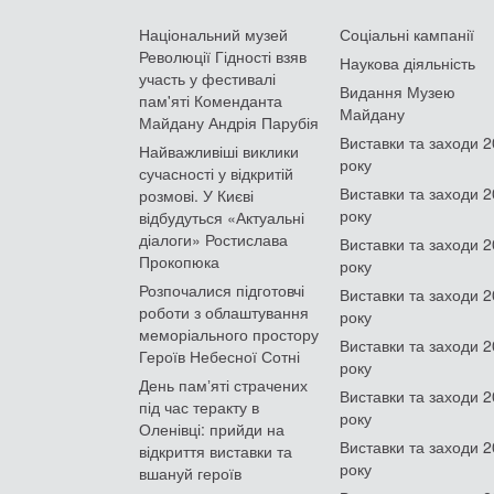
Національний музей
Соціальні кампанії
Революції Гідності взяв
Наукова діяльність
участь у фестивалі
Видання Музею
пам'яті Коменданта
Майдану
Майдану Андрія Парубія
Виставки та заходи 
Найважливіші виклики
року
сучасності у відкритій
Виставки та заходи 
розмові. У Києві
року
відбудуться «Актуальні
діалоги» Ростислава
Виставки та заходи 
Прокопюка
року
Розпочалися підготовчі
Виставки та заходи 
роботи з облаштування
року
меморіального простору
Виставки та заходи 
Героїв Небесної Сотні
року
День памʼяті страчених
Виставки та заходи 
під час теракту в
року
Оленівці: прийди на
Виставки та заходи 
відкриття виставки та
року
вшануй героїв