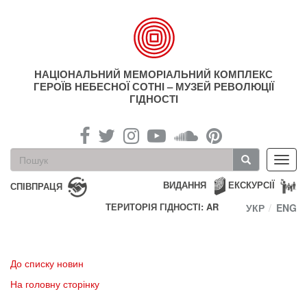
Перейти
до
основного
матеріалу
НАЦІОНАЛЬНИЙ МЕМОРІАЛЬНИЙ КОМПЛЕКС
ГЕРОЇВ НЕБЕСНОЇ СОТНІ – МУЗЕЙ РЕВОЛЮЦІЇ
ГІДНОСТІ
Пошукова
Toggl
форма
navig
Пошук
ВИДАННЯ
ЕКСКУРСІЇ
СПІВПРАЦЯ
ТЕРИТОРІЯ ГІДНОСТІ: AR
УКР
ENG
До списку новин
На головну сторінку