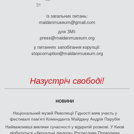
31
із загальних питань:
maidanmuseum@gmail.com
для ЗМІ:
press@maidanmuseum.org
у питаннях запобігання корупції:
stopcorruption@maidanmuseum.org
Назустріч свободі!
НОВИНИ
Національний музей Революції Гідності взяв участь у
фестивалі пам'яті Коменданта Майдану Андрія Парубія
Найважливіші виклики сучасності у відкритій розмові. У Києві
відбудуться «Актуальні діалоги» Ростислава Прокопюка