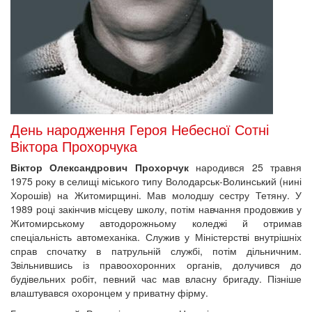
День народження Героя Небесної Сотні
Віктора Прохорчука
Віктор Олександрович Прохорчук
народився 25 травня
1975 року в селищі міського типу Володарськ-Волинський (нині
Хорошів) на Житомирщині. Мав молодшу сестру Тетяну. У
1989 році закінчив місцеву школу, потім навчання продовжив у
Житомирському автодорожньому коледжі й отримав
спеціальність автомеханіка. Служив у Міністерстві внутрішніх
справ спочатку в патрульній службі, потім дільничним.
Звільнившись із правоохоронних органів, долучився до
будівельних робіт, певний час мав власну бригаду. Пізніше
влаштувався охоронцем у приватну фірму.