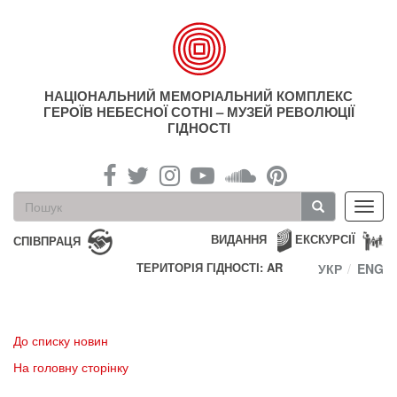
Перейти
до
основного
матеріалу
НАЦІОНАЛЬНИЙ МЕМОРІАЛЬНИЙ КОМПЛЕКС
ГЕРОЇВ НЕБЕСНОЇ СОТНІ – МУЗЕЙ РЕВОЛЮЦІЇ
ГІДНОСТІ
Пошукова
Toggl
форма
navig
Пошук
ВИДАННЯ
ЕКСКУРСІЇ
СПІВПРАЦЯ
ТЕРИТОРІЯ ГІДНОСТІ: AR
УКР
ENG
До списку новин
На головну сторінку