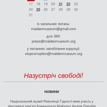
17
18
19
20
21
22
23
24
25
26
27
28
29
30
31
із загальних питань:
maidanmuseum@gmail.com
для ЗМІ:
press@maidanmuseum.org
у питаннях запобігання корупції:
stopcorruption@maidanmuseum.org
Назустріч свободі!
НОВИНИ
Національний музей Революції Гідності взяв участь у
фестивалі пам'яті Коменданта Майдану Андрія Парубія