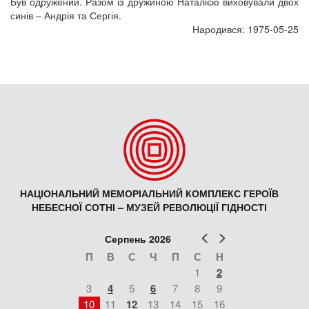
Був одружений. Разом із дружиною Наталією виховували двох
синів – Андрія та Сергія.
Народився: 1975-05-25
НАЦІОНАЛЬНИЙ МЕМОРІАЛЬНИЙ КОМПЛЕКС ГЕРОЇВ
НЕБЕСНОЇ СОТНІ – МУЗЕЙ РЕВОЛЮЦІЇ ГІДНОСТІ
Попер
Наст
Серпень 2026
П
В
С
Ч
П
С
Н
1
2
3
4
5
6
7
8
9
10
11
12
13
14
15
16