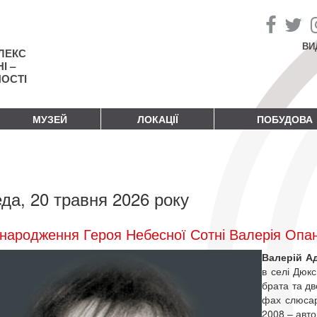
ВИ
ЛЕКС
І –
НОСТІ
МУЗЕЙ
ЛОКАЦІЇ
ПОБУДОВА
да, 20 травня 2026 року
народження Героя Небесної Сотні Валерія Опа
Валерій А
в селі Дюкс
брата та дв
фах слюсар
2008 – авто