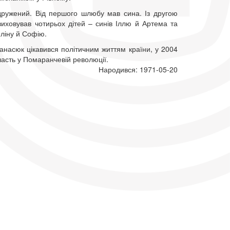
одружений. Від першого шлюбу мав сина. Із другою
иховував чотирьох дітей – синів Іллю й Артема та
ліну й Софію.
анасюк цікавився політичним життям країни, у 2004
часть у Помаранчевій революції.
Народився: 1971-05-20