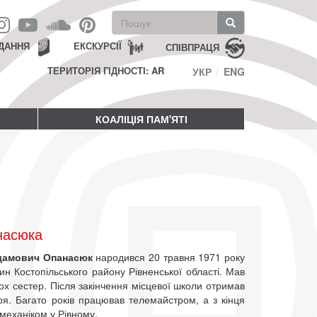
Пошукова
форма
Пошук
ДАННЯ
ЕКСКУРСІЇ
СПІВПРАЦЯ
ТЕРИТОРІЯ ГІДНОСТІ: AR
УКР
ENG
КОАЛІЦІЯ ПАМ'ЯТІ
насюка
дамович Опанасюк
народився 20 травня 1971 року
ин Костопільського району Рівненської області. Мав
ох сестер. Після закінчення місцевої школи отримав
я. Багато років працював телемайстром, а з кінця
механіком у Рівному.