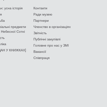
: усна історія
Контакти
ія
Ради музею
ьба
Партнери
іальні предмети
Членство в організаціях
 Небесної Сотні
Звітність
сть
Публічні закупівлі
ліка
Головне про нас у ЗМІ
АН У КНИЖКАХ]
Вакансії
Співпраця