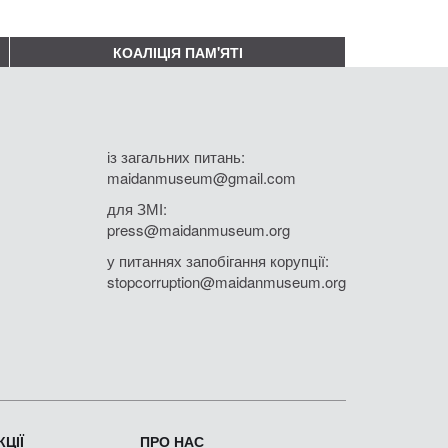
КОАЛІЦІЯ ПАМ'ЯТІ
із загальних питань:
maidanmuseum@gmail.com
для ЗМІ:
press@maidanmuseum.org
у питаннях запобігання корупції:
stopcorruption@maidanmuseum.org
ЦІЇ
ПРО НАС