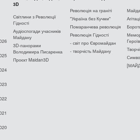
3D
Революція на граніті
Майдан
Світлини з Революції
"Україна без Кучми"
Агітац
Гідності
Помаранчева революція
Борот
Аудіоспогади учасників
Революція Гідності
Мемор
Майдану
2026
Героїв
- світ про Євромайдан
3D-панорами
Творчі
- творчість Майдану
Володимира Писаренка
2025
Симво
Проєкт Maidan3D
[МАЙД
2024
2023
2022
2021
2020