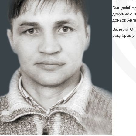
Був двічі 
дружиною в
доньок Анге
Валерій Оп
році брав у