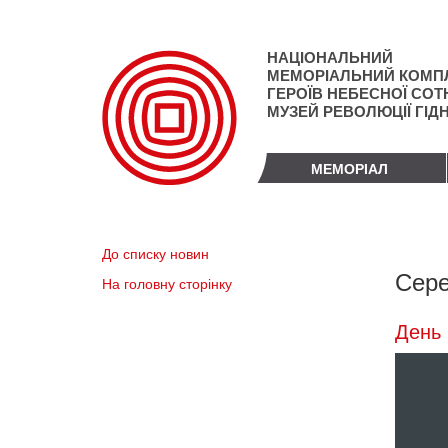
Перейти
до
основного
НАЦІОНАЛЬНИЙ
матеріалу
МЕМОРІАЛЬНИЙ КОМП
ГЕРОЇВ НЕБЕСНОЇ СОТН
МУЗЕЙ РЕВОЛЮЦІЇ ГІД
МЕМОРІАЛ
До списку новин
Сере
На головну сторінку
День 