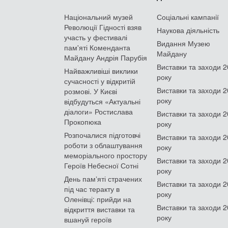
Національний музей
Соціальні кампанії
Революції Гідності взяв
Наукова діяльність
участь у фестивалі
Видання Музею
пам'яті Коменданта
Майдану
Майдану Андрія Парубія
Виставки та заходи 
Найважливіші виклики
року
сучасності у відкритій
Виставки та заходи 
розмові. У Києві
року
відбудуться «Актуальні
діалоги» Ростислава
Виставки та заходи 
Прокопюка
року
Розпочалися підготовчі
Виставки та заходи 
роботи з облаштування
року
меморіального простору
Виставки та заходи 
Героїв Небесної Сотні
року
День памʼяті страчених
Виставки та заходи 
під час теракту в
року
Оленівці: прийди на
Виставки та заходи 
відкриття виставки та
року
вшануй героїв