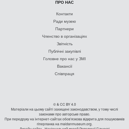
ПРО НАС
Контакти
Ради музею
Партнери
Членство в організаціях
Звітність
Публічні закупівлі
Головне про нас у ЗМІ
Вакансії
Співпраця
© & CC BY 4.0
Матеріали на цьому сайті захищені законодавством, у тому числі
законами про авторське право.
При передруку на iнтернет-сайтах обов’язкова відкрита для пошуковиків
гiперланка на maidanmuseum.org.
Дизайн сайту - Національний музей Революції Гідності