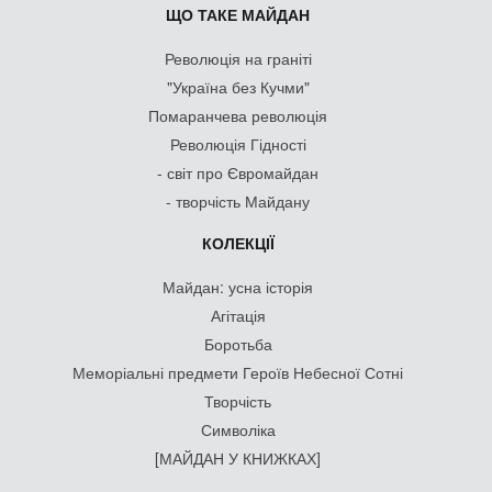
ЩО ТАКЕ МАЙДАН
Революція на граніті
"Україна без Кучми"
Помаранчева революція
Революція Гідності
- світ про Євромайдан
- творчість Майдану
КОЛЕКЦІЇ
Майдан: усна історія
Агітація
Боротьба
Меморіальні предмети Героїв Небесної Сотні
Творчість
Символіка
[МАЙДАН У КНИЖКАХ]