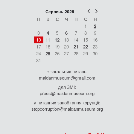
Попер
Наст
Серпень 2026
П
В
С
Ч
П
С
Н
1
2
3
4
5
6
7
8
9
10
11
12
13
14
15
16
17
18
19
20
21
22
23
24
25
26
27
28
29
30
31
із загальних питань:
maidanmuseum@gmail.com
для ЗМІ:
press@maidanmuseum.org
у питаннях запобігання корупції:
stopcorruption@maidanmuseum.org