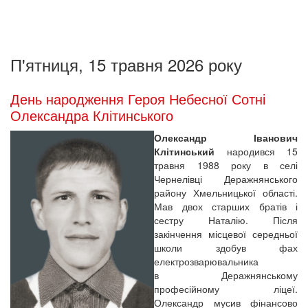
П'ятниця, 15 травня 2026 року
День народження Героя Небесної Сотні
Олександра Клітинського
Олександр Іванович
Клітинський
народився 15
травня 1988 року в селі
Чернелівці Деражнянського
району Хмельницької області.
Мав двох старших братів і
сестру Наталію. Після
закінчення місцевої середньої
школи здобув фах
електрозварювальника
в Деражнянському
професійному ліцеї.
Олександр мусив фінансово