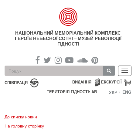
Перейти
до
основного
матеріалу
НАЦІОНАЛЬНИЙ МЕМОРІАЛЬНИЙ КОМПЛЕКС
ГЕРОЇВ НЕБЕСНОЇ СОТНІ – МУЗЕЙ РЕВОЛЮЦІЇ
ГІДНОСТІ
Пошукова
Toggl
форма
navig
Пошук
ВИДАННЯ
ЕКСКУРСІЇ
СПІВПРАЦЯ
ТЕРИТОРІЯ ГІДНОСТІ: AR
УКР
ENG
До списку новин
На головну сторінку