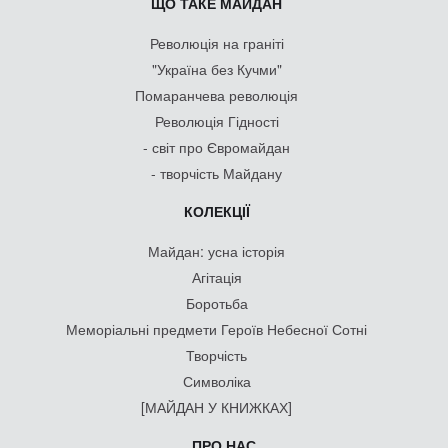
ЩО ТАКЕ МАЙДАН
Революція на граніті
"Україна без Кучми"
Помаранчева революція
Революція Гідності
- світ про Євромайдан
- творчість Майдану
КОЛЕКЦІЇ
Майдан: усна історія
Агітація
Боротьба
Меморіальні предмети Героїв Небесної Сотні
Творчість
Символіка
[МАЙДАН У КНИЖКАХ]
ПРО НАС