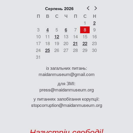
Попер
Наст
Серпень 2026
П
В
С
Ч
П
С
Н
1
2
3
4
5
6
7
8
9
10
11
12
13
14
15
16
17
18
19
20
21
22
23
24
25
26
27
28
29
30
31
із загальних питань:
maidanmuseum@gmail.com
для ЗМІ:
press@maidanmuseum.org
у питаннях запобігання корупції:
stopcorruption@maidanmuseum.org
Назустріч свободі!