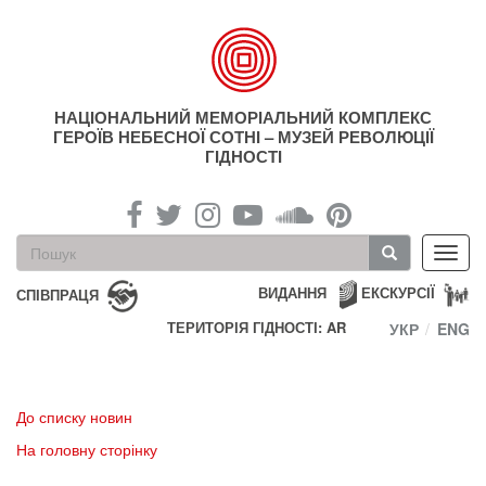
Перейти
до
основного
матеріалу
НАЦІОНАЛЬНИЙ МЕМОРІАЛЬНИЙ КОМПЛЕКС
ГЕРОЇВ НЕБЕСНОЇ СОТНІ – МУЗЕЙ РЕВОЛЮЦІЇ
ГІДНОСТІ
Пошукова
Toggl
форма
navig
Пошук
ВИДАННЯ
ЕКСКУРСІЇ
СПІВПРАЦЯ
ТЕРИТОРІЯ ГІДНОСТІ: AR
УКР
ENG
До списку новин
На головну сторінку