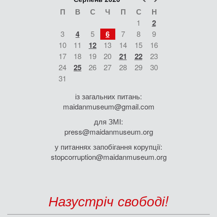
П
В
С
Ч
П
С
Н
1
2
3
4
5
6
7
8
9
10
11
12
13
14
15
16
17
18
19
20
21
22
23
24
25
26
27
28
29
30
31
із загальних питань:
maidanmuseum@gmail.com
для ЗМІ:
press@maidanmuseum.org
у питаннях запобігання корупції:
stopcorruption@maidanmuseum.org
Назустріч свободі!