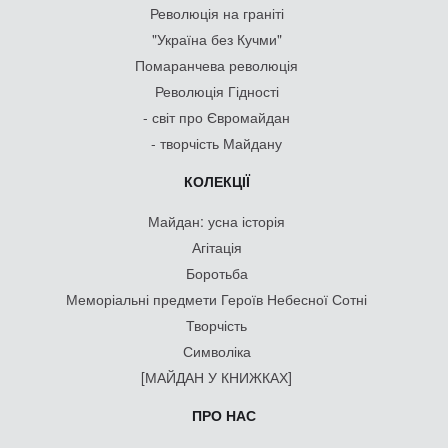
Революція на граніті
"Україна без Кучми"
Помаранчева революція
Революція Гідності
- світ про Євромайдан
- творчість Майдану
КОЛЕКЦІЇ
Майдан: усна історія
Агітація
Боротьба
Меморіальні предмети Героїв Небесної Сотні
Творчість
Символіка
[МАЙДАН У КНИЖКАХ]
ПРО НАС