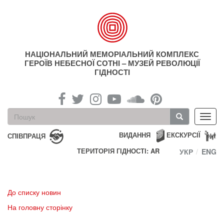
Перейти
до
основного
матеріалу
НАЦІОНАЛЬНИЙ МЕМОРІАЛЬНИЙ КОМПЛЕКС
ГЕРОЇВ НЕБЕСНОЇ СОТНІ – МУЗЕЙ РЕВОЛЮЦІЇ
ГІДНОСТІ
Пошукова
Toggl
форма
navig
Пошук
ВИДАННЯ
ЕКСКУРСІЇ
СПІВПРАЦЯ
ТЕРИТОРІЯ ГІДНОСТІ: AR
УКР
ENG
До списку новин
На головну сторінку