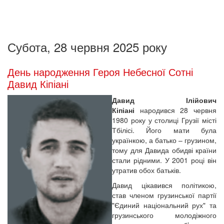
Субота, 28 червня 2025 року
День народження Героя Небесної Сотні
Давид Кіпіані
Давид Ілійович
Кіпіані
народився 28 червня
1980 року у столиці Грузії місті
Тбілісі. Його мати була
українкою, а батько – грузином,
тому для Давида обидві країни
стали рідними. У 2001 році він
утратив обох батьків.
Давид цікавився політикою,
став членом грузинської партії
"Єдиний національний рух" та
грузинського молодіжного