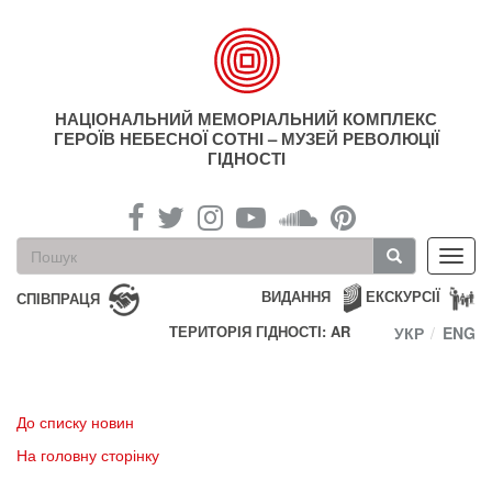
Перейти
до
основного
матеріалу
НАЦІОНАЛЬНИЙ МЕМОРІАЛЬНИЙ КОМПЛЕКС
ГЕРОЇВ НЕБЕСНОЇ СОТНІ – МУЗЕЙ РЕВОЛЮЦІЇ
ГІДНОСТІ
Пошукова
Toggl
форма
navig
Пошук
ВИДАННЯ
ЕКСКУРСІЇ
СПІВПРАЦЯ
ТЕРИТОРІЯ ГІДНОСТІ: AR
УКР
ENG
До списку новин
На головну сторінку