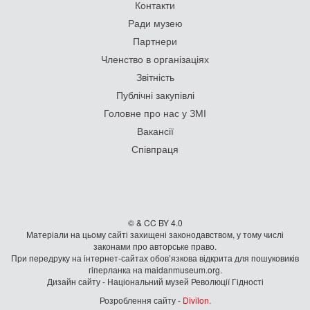
Контакти
Ради музею
Партнери
Членство в організаціях
Звітність
Публічні закупівлі
Головне про нас у ЗМІ
Вакансії
Співпраця
© & CC BY 4.0
Матеріали на цьому сайті захищені законодавством, у тому числі
законами про авторське право.
При передруку на iнтернет-сайтах обов’язкова відкрита для пошуковиків
гiперланка на maidanmuseum.org.
Дизайн сайту - Національний музей Революції Гідності
Розроблення сайту -
Divilon
.