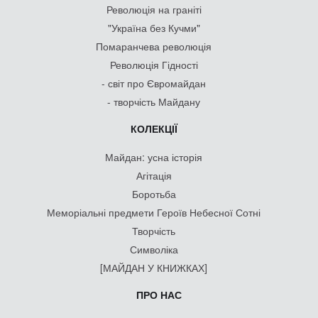
Революція на граніті
"Україна без Кучми"
Помаранчева революція
Революція Гідності
- світ про Євромайдан
- творчість Майдану
КОЛЕКЦІЇ
Майдан: усна історія
Агітація
Боротьба
Меморіальні предмети Героїв Небесної Сотні
Творчість
Символіка
[МАЙДАН У КНИЖКАХ]
ПРО НАС