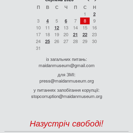
П
В
С
Ч
П
С
Н
1
2
3
4
5
6
7
8
9
10
11
12
13
14
15
16
17
18
19
20
21
22
23
24
25
26
27
28
29
30
31
із загальних питань:
maidanmuseum@gmail.com
для ЗМІ:
press@maidanmuseum.org
у питаннях запобігання корупції:
stopcorruption@maidanmuseum.org
Назустріч свободі!