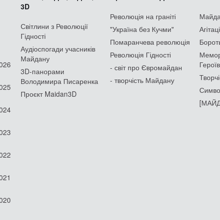
3D
Революція на граніті
Майдан
Світлини з Революції
"Україна без Кучми"
Агітац
Гідності
Помаранчева революція
Борот
Аудіоспогади учасників
Революція Гідності
Мемор
Майдану
2026
Героїв
- світ про Євромайдан
3D-панорами
Творчі
- творчість Майдану
Володимира Писаренка
2025
Симво
Проєкт Maidan3D
[МАЙД
2024
2023
2022
2021
2020