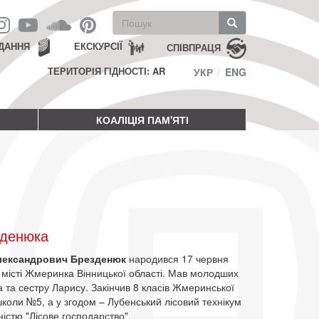
Пошукова
форма
Пошук
ДАННЯ
ЕКСКУРСІЇ
СПІВПРАЦЯ
ТЕРИТОРІЯ ГІДНОСТІ: AR
УКР
ENG
КОАЛІЦІЯ ПАМ'ЯТІ
зденюка
лександрович Брезденюк
народився 17 червня
 місті Жмеринка Вінницької області. Мав молодших
 та сестру Ларису. Закінчив 8 класів Жмеринської
коли №5, а у згодом – Лубенський лісовий технікум
ністю "Лісове господарство".