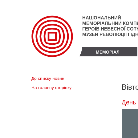
Перейти
до
основного
НАЦІОНАЛЬНИЙ
матеріалу
МЕМОРІАЛЬНИЙ КОМП
ГЕРОЇВ НЕБЕСНОЇ СОТН
МУЗЕЙ РЕВОЛЮЦІЇ ГІД
МЕМОРІАЛ
До списку новин
Вівт
На головну сторінку
День 