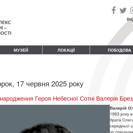
ВИ
ЛЕКС
І –
НОСТІ
МУЗЕЙ
ЛОКАЦІЇ
ПОБУДОВА
орок, 17 червня 2025 року
народження Героя Небесної Сотні Валерія Бре
Валерій О
1963 року в
брата Олега
середньої ш
за спеціаль