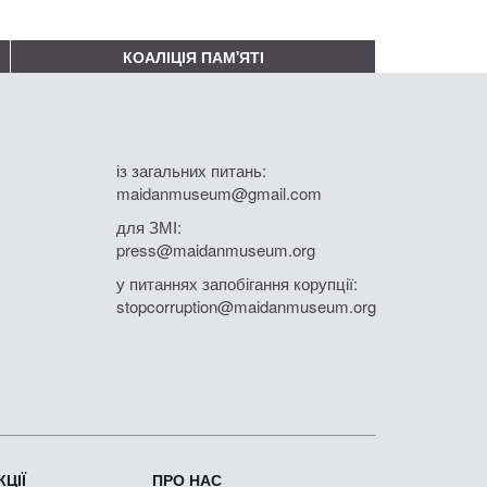
КОАЛІЦІЯ ПАМ'ЯТІ
із загальних питань:
maidanmuseum@gmail.com
для ЗМІ:
press@maidanmuseum.org
у питаннях запобігання корупції:
stopcorruption@maidanmuseum.org
ЦІЇ
ПРО НАС