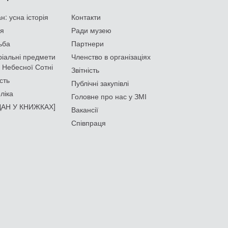
: усна історія
Контакти
ія
Ради музею
ьба
Партнери
іальні предмети
Членство в організаціях
 Небесної Сотні
Звітність
сть
Публічні закупівлі
ліка
Головне про нас у ЗМІ
АН У КНИЖКАХ]
Вакансії
Співпраця