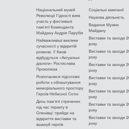
Національний музей
Соціальні кампанії
Революції Гідності взяв
Наукова діяльність
участь у фестивалі
Видання Музею
пам'яті Коменданта
Майдану
Майдану Андрія Парубія
Виставки та заходи 
Найважливіші виклики
року
сучасності у відкритій
Виставки та заходи 
розмові. У Києві
року
відбудуться «Актуальні
діалоги» Ростислава
Виставки та заходи 
Прокопюка
року
Розпочалися підготовчі
Виставки та заходи 
роботи з облаштування
року
меморіального простору
Виставки та заходи 
Героїв Небесної Сотні
року
День памʼяті страчених
Виставки та заходи 
під час теракту в
року
Оленівці: прийди на
Виставки та заходи 
відкриття виставки та
року
вшануй героїв