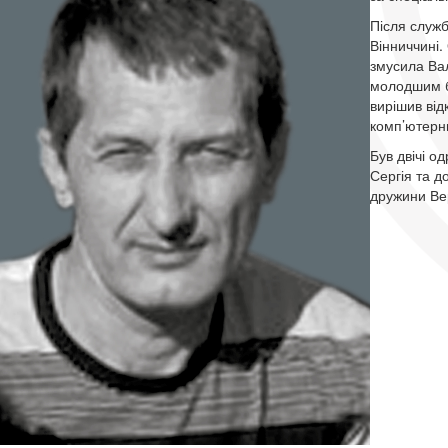
Після служб
Вінниччині.
змусила Вал
молодшим бр
вирішив від
комп’ютерн
Був двічі 
Сергія та д
дружини Ве