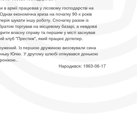
и в армії працював у лісовому господарстві на
 Однак економічна криза на початку 90-х років
ерія шукати іншу роботу. Спочатку разом із
атом торгував на місцевому базарі, а невдовзі
крити власну справу та першим у місті заснував
ий клуб "Престиж", який працює дотепер.
одружений. Із першою дружиною виховували сина
оньку Юлію. У другому шлюбі опікувався донькою
ронікою..
Народився: 1963-06-17