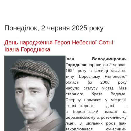
Понеділок, 2 червня 2025 року
День народження Героя Небесної Сотні
Івана Городнюка
Іван Володимирович
Городнюк
народився 2 червня
1984 року в селищі міського
типу Березному Рівненської
області (із 2000 року
набуло статусу міста). Мав
старшого брата Вадима.
Спершу навчався у місцевій
школі-інтернаті, далі –
в Березнівській гімназії та
Березнівському агротехнічному
ліцеї. Зі шкільних років Іван
захоплювався сучасними