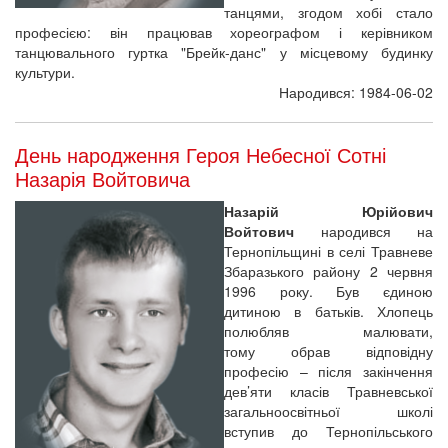
танцями, згодом хобі стало
професією: він працював хореографом і керівником
танцювального гуртка "Брейк-данс" у місцевому будинку
культури.
Народився: 1984-06-02
День народження Героя Небесної Сотні
Назарія Войтовича
Назарій Юрійович
Войтович
народився на
Тернопільщині в селі Травневе
Збаразького району 2 червня
1996 року. Був єдиною
дитиною в батьків. Хлопець
полюбляв малювати,
тому обрав відповідну
професію – після закінчення
дев’яти класів Травневської
загальноосвітньої школі
вступив до Тернопільського