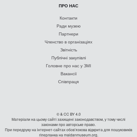
ПРО НАС
Контакти
Ради музею
Партнери
Членство в організаціях
Звітність
Публічні закупівлі
Головне про нас у ЗМІ
Вакансії
Співпраця
© & CC BY 4.0
Матеріали на цьому сайті захищені законодавством, у тому числі
законами про авторське право.
При передруку на iнтернет-сайтах обов’язкова відкрита для пошуковиків
гiперланка на maidanmuseum.org.