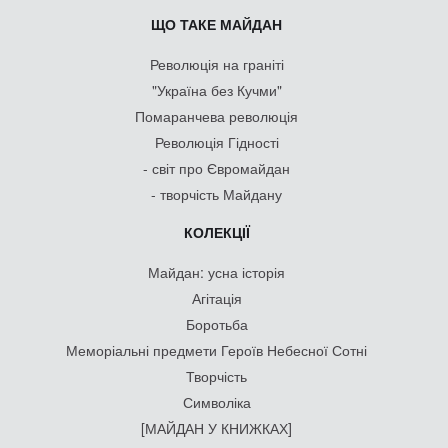
ЩО ТАКЕ МАЙДАН
Революція на граніті
"Україна без Кучми"
Помаранчева революція
Революція Гідності
- світ про Євромайдан
- творчість Майдану
КОЛЕКЦІЇ
Майдан: усна історія
Агітація
Боротьба
Меморіальні предмети Героїв Небесної Сотні
Творчість
Символіка
[МАЙДАН У КНИЖКАХ]