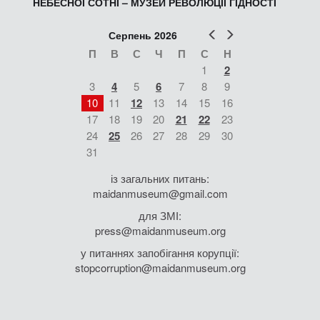
НЕБЕСНОЇ СОТНІ – МУЗЕЙ РЕВОЛЮЦІЇ ГІДНОСТІ
Попер
Наст
Серпень 2026
П
В
С
Ч
П
С
Н
1
2
3
4
5
6
7
8
9
10
11
12
13
14
15
16
17
18
19
20
21
22
23
24
25
26
27
28
29
30
31
із загальних питань:
maidanmuseum@gmail.com
для ЗМІ:
press@maidanmuseum.org
у питаннях запобігання корупції:
stopcorruption@maidanmuseum.org