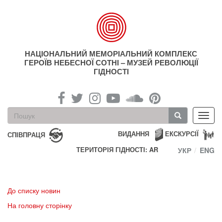
Перейти
до
основного
матеріалу
НАЦІОНАЛЬНИЙ МЕМОРІАЛЬНИЙ КОМПЛЕКС
ГЕРОЇВ НЕБЕСНОЇ СОТНІ – МУЗЕЙ РЕВОЛЮЦІЇ
ГІДНОСТІ
Пошукова
Toggl
форма
navig
Пошук
ВИДАННЯ
ЕКСКУРСІЇ
СПІВПРАЦЯ
ТЕРИТОРІЯ ГІДНОСТІ: AR
УКР
ENG
До списку новин
На головну сторінку