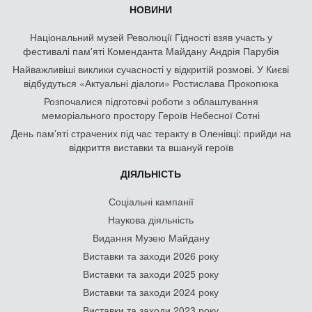
НОВИНИ
Національний музей Революції Гідності взяв участь у
фестивалі пам'яті Коменданта Майдану Андрія Парубія
Найважливіші виклики сучасності у відкритій розмові. У Києві
відбудуться «Актуальні діалоги» Ростислава Прокопюка
Розпочалися підготовчі роботи з облаштування
меморіального простору Героїв Небесної Сотні
День памʼяті страчених під час теракту в Оленівці: прийди на
відкриття виставки та вшануй героїв
ДІЯЛЬНІСТЬ
Соціальні кампанії
Наукова діяльність
Видання Музею Майдану
Виставки та заходи 2026 року
Виставки та заходи 2025 року
Виставки та заходи 2024 року
Виставки та заходи 2023 року