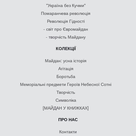
"Україна без Кучми"
Помаранчева революція
Революція Гідності
- світ про Євромайдан
- творчість Майдану
КОЛЕКЦІЇ
Майдан: усна історія
Агітація
Боротьба
Меморіальні предмети Героїв Небесної Сотні
Творчість
Символіка
[МАЙДАН У КНИЖКАХ]
ПРО НАС
Контакти