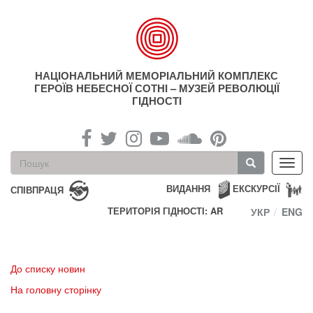
Перейти
до
основного
матеріалу
НАЦІОНАЛЬНИЙ МЕМОРІАЛЬНИЙ КОМПЛЕКС
ГЕРОЇВ НЕБЕСНОЇ СОТНІ – МУЗЕЙ РЕВОЛЮЦІЇ
ГІДНОСТІ
Пошукова
Toggl
форма
navig
Пошук
ВИДАННЯ
ЕКСКУРСІЇ
СПІВПРАЦЯ
ТЕРИТОРІЯ ГІДНОСТІ: AR
УКР
ENG
До списку новин
На головну сторінку