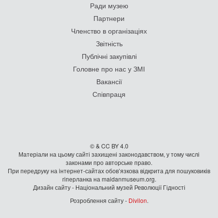
Ради музею
Партнери
Членство в організаціях
Звітність
Публічні закупівлі
Головне про нас у ЗМІ
Вакансії
Співпраця
© & CC BY 4.0
Матеріали на цьому сайті захищені законодавством, у тому числі
законами про авторське право.
При передруку на iнтернет-сайтах обов’язкова відкрита для пошуковиків
гiперланка на maidanmuseum.org.
Дизайн сайту - Національний музей Революції Гідності
Розроблення сайту -
Divilon
.