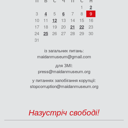
П
В
С
Ч
П
С
Н
1
2
3
4
5
6
7
8
9
10
11
12
13
14
15
16
17
18
19
20
21
22
23
24
25
26
27
28
29
30
31
із загальних питань:
maidanmuseum@gmail.com
для ЗМІ:
press@maidanmuseum.org
у питаннях запобігання корупції:
stopcorruption@maidanmuseum.org
Назустріч свободі!