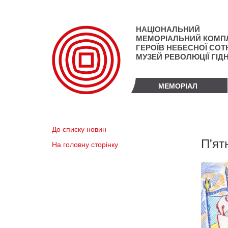
Перейти
до
основного
НАЦІОНАЛЬНИЙ
матеріалу
МЕМОРІАЛЬНИЙ КОМП
ГЕРОЇВ НЕБЕСНОЇ СОТН
МУЗЕЙ РЕВОЛЮЦІЇ ГІД
МЕМОРІАЛ
До списку новин
П'ят
На головну сторінку