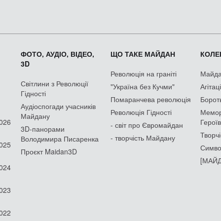
ФОТО, АУДІО, ВІДЕО,
ЩО ТАКЕ МАЙДАН
КОЛЕК
3D
Революція на граніті
Майдан
Світлини з Революції
"Україна без Кучми"
Агітац
Гідності
Помаранчева революція
Борот
Аудіоспогади учасників
Революція Гідності
Мемор
Майдану
2026
Героїв
- світ про Євромайдан
3D-панорами
Творчі
- творчість Майдану
Володимира Писаренка
2025
Симво
Проєкт Maidan3D
[МАЙД
2024
2023
2022