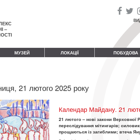
ВИ
ЛЕКС
І –
НОСТІ
МУЗЕЙ
ЛОКАЦІЇ
ПОБУДОВА
ниця, 21 лютого 2025 року
Календар Майдану. 21 люто
21 лютого – нові закони Верховної 
переслідування мітингарів; силови
прощаються із загиблими; втеча Ян