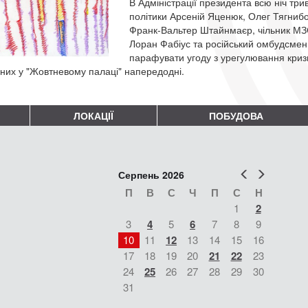
В Адміністрації президента всю ніч три
політики Арсеній Яценюк, Олег Тягнибо
Франк-Вальтер Штайнмаєр, чільник МЗС
Лоран Фабіус та російський омбудсме
парафувати угоду з урегулювання кризи. 
них у "Жовтневому палаці" напередодні.
ЛОКАЦІЇ
ПОБУДОВА
Попер
Наст
Серпень 2026
П
В
С
Ч
П
С
Н
1
2
3
4
5
6
7
8
9
10
11
12
13
14
15
16
17
18
19
20
21
22
23
24
25
26
27
28
29
30
31