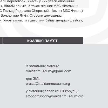
вали переговори. Участь у них узяли опозиційні
к, Віталій Кличко, а також чільник МЗС Німеччини
 Польщі Радослав Сікорський, чільник МЗС Франції
н Володимир Лукін. Сторони домовилися
Уночі активісти відпустили бійців внутрішніх військ,
КОАЛІЦІЯ ПАМ'ЯТІ
із загальних питань:
maidanmuseum@gmail.com
для ЗМІ:
press@maidanmuseum.org
у питаннях запобігання корупції:
stopcorruption@maidanmuseum.org