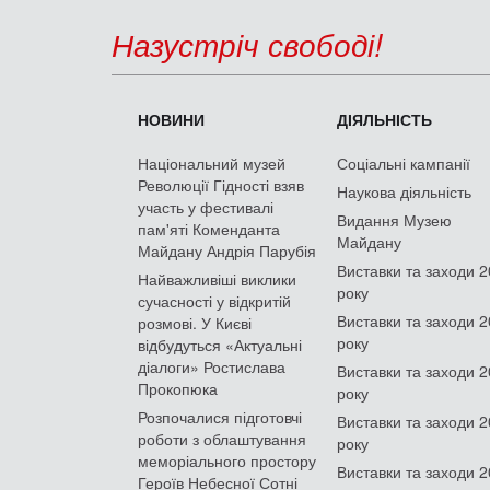
Назустріч свободі!
НОВИНИ
ДІЯЛЬНІСТЬ
Національний музей
Соціальні кампанії
Революції Гідності взяв
Наукова діяльність
участь у фестивалі
Видання Музею
пам'яті Коменданта
Майдану
Майдану Андрія Парубія
Виставки та заходи 
Найважливіші виклики
року
сучасності у відкритій
Виставки та заходи 
розмові. У Києві
року
відбудуться «Актуальні
діалоги» Ростислава
Виставки та заходи 
Прокопюка
року
Розпочалися підготовчі
Виставки та заходи 
роботи з облаштування
року
меморіального простору
Виставки та заходи 
Героїв Небесної Сотні