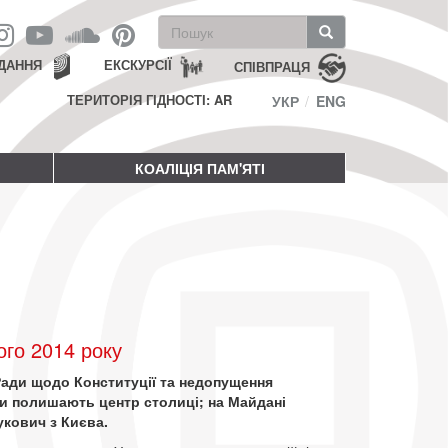
Пошукова
форма
Пошук
ДАННЯ
ЕКСКУРСІЇ
СПІВПРАЦЯ
ТЕРИТОРІЯ ГІДНОСТІ: AR
УКР
ENG
КОАЛІЦІЯ ПАМ'ЯТІ
го 2014 року
Ради щодо Конституції та недопущення
ки полишають центр столиці; на Майдані
укович з Києва.