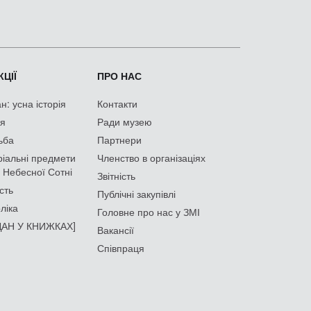
ЦІЇ
ПРО НАС
: усна історія
Контакти
ія
Ради музею
ьба
Партнери
іальні предмети
Членство в організаціях
 Небесної Сотні
Звітність
сть
Публічні закупівлі
ліка
Головне про нас у ЗМІ
АН У КНИЖКАХ]
Вакансії
Співпраця