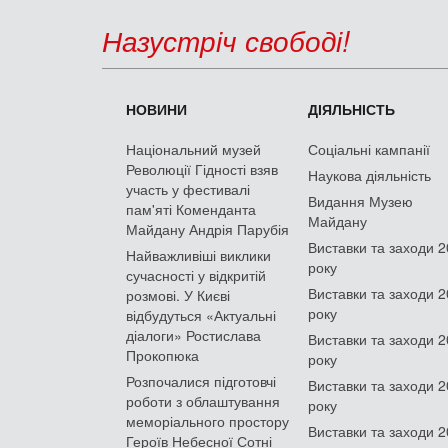
Назустріч свободі!
НОВИНИ
ДІЯЛЬНІСТЬ
Національний музей
Соціальні кампанії
Революції Гідності взяв
Наукова діяльність
участь у фестивалі
Видання Музею
пам'яті Коменданта
Майдану
Майдану Андрія Парубія
Виставки та заходи 
Найважливіші виклики
року
сучасності у відкритій
Виставки та заходи 
розмові. У Києві
року
відбудуться «Актуальні
діалоги» Ростислава
Виставки та заходи 
Прокопюка
року
Розпочалися підготовчі
Виставки та заходи 
роботи з облаштування
року
меморіального простору
Виставки та заходи 
Героїв Небесної Сотні