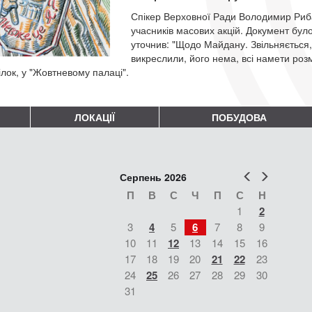
Спікер Верховної Ради Володимир Риба
учасників масових акцій. Документ бул
уточнив: "Щодо Майдану. Звільняється,
викреслили, його нема, всі намети роз
лок, у "Жовтневому палаці".
ЛОКАЦІЇ
ПОБУДОВА
Попер
Наст
Серпень 2026
П
В
С
Ч
П
С
Н
1
2
3
4
5
6
7
8
9
10
11
12
13
14
15
16
17
18
19
20
21
22
23
24
25
26
27
28
29
30
31