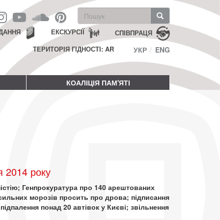
Пошукова
форма
Пошук
ДАННЯ
ЕКСКУРСІЇ
СПІВПРАЦЯ
ТЕРИТОРІЯ ГІДНОСТІ: AR
УКР
ENG
КОАЛІЦІЯ ПАМ'ЯТІ
я 2014 року
мністію; Генпрокуратура про 140 арештованих
 сильних морозів просить про дрова; підписання
підпалення понад 20 автівок у Києві; звільнення