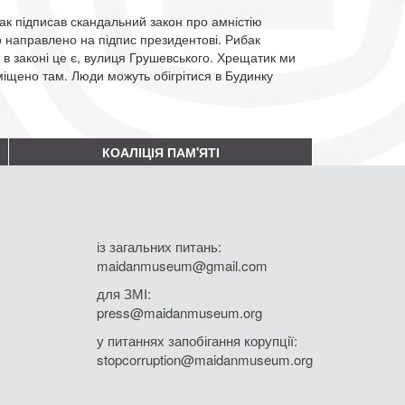
к підписав скандальний закон про амністію
о направлено на підпис президентові. Рибак
 в законі це є, вулиця Грушевського. Хрещатик ми
міщено там. Люди можуть обігрітися в Будинку
КОАЛІЦІЯ ПАМ'ЯТІ
із загальних питань:
maidanmuseum@gmail.com
для ЗМІ:
press@maidanmuseum.org
у питаннях запобігання корупції:
stopcorruption@maidanmuseum.org