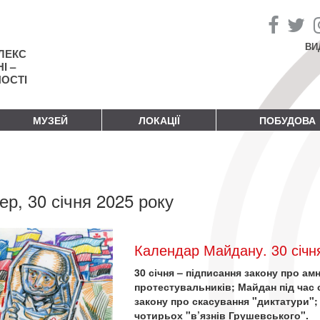
ВИ
ЛЕКС
І –
НОСТІ
МУЗЕЙ
ЛОКАЦІЇ
ПОБУДОВА
ер, 30 січня 2025 року
Календар Майдану. 30 січн
30 січня – підписання закону про а
протестувальників; Майдан під час
закону про скасування "диктатури"; 
чотирьох "в’язнів Грушевського".