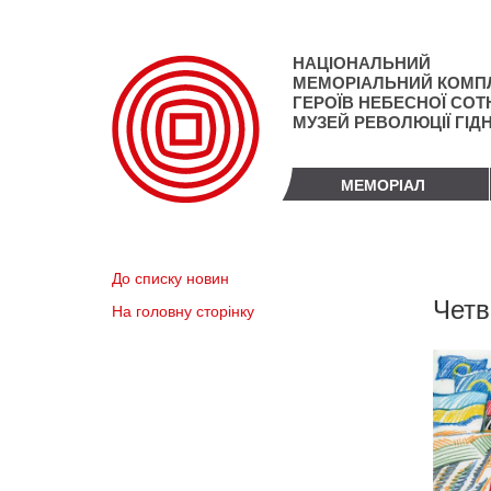
Перейти
до
основного
НАЦІОНАЛЬНИЙ
матеріалу
МЕМОРІАЛЬНИЙ КОМП
ГЕРОЇВ НЕБЕСНОЇ СОТН
МУЗЕЙ РЕВОЛЮЦІЇ ГІД
МЕМОРІАЛ
До списку новин
Четв
На головну сторінку