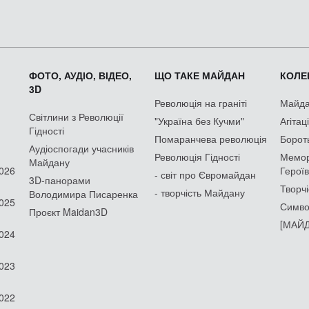
ФОТО, АУДІО, ВІДЕО,
ЩО ТАКЕ МАЙДАН
КОЛЕК
3D
Революція на граніті
Майдан
Світлини з Революції
"Україна без Кучми"
Агітац
Гідності
Помаранчева революція
Борот
Аудіоспогади учасників
Революція Гідності
Мемор
Майдану
2026
Героїв
- світ про Євромайдан
3D-панорами
Творчі
- творчість Майдану
Володимира Писаренка
2025
Симво
Проєкт Maidan3D
[МАЙД
2024
2023
2022