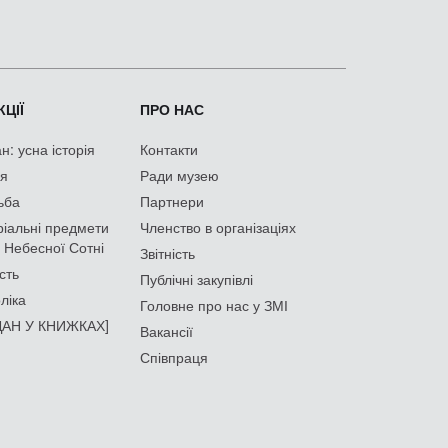
ЦІЇ
ПРО НАС
: усна історія
Контакти
ія
Ради музею
ьба
Партнери
іальні предмети
Членство в організаціях
 Небесної Сотні
Звітність
сть
Публічні закупівлі
ліка
Головне про нас у ЗМІ
АН У КНИЖКАХ]
Вакансії
Співпраця