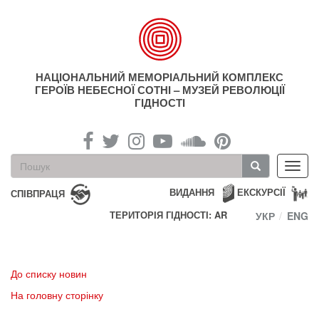
Перейти
до
основного
матеріалу
НАЦІОНАЛЬНИЙ МЕМОРІАЛЬНИЙ КОМПЛЕКС
ГЕРОЇВ НЕБЕСНОЇ СОТНІ – МУЗЕЙ РЕВОЛЮЦІЇ
ГІДНОСТІ
Пошукова
Toggl
форма
navig
Пошук
ВИДАННЯ
ЕКСКУРСІЇ
СПІВПРАЦЯ
ТЕРИТОРІЯ ГІДНОСТІ: AR
УКР
ENG
До списку новин
На головну сторінку