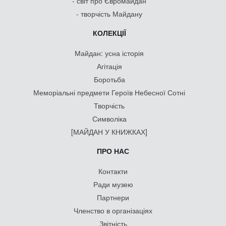
- світ про Євромайдан
- творчість Майдану
КОЛЕКЦІЇ
Майдан: усна історія
Агітація
Боротьба
Меморіальні предмети Героїв Небесної Сотні
Творчість
Символіка
[МАЙДАН У КНИЖКАХ]
ПРО НАС
Контакти
Ради музею
Партнери
Членство в організаціях
Звітність