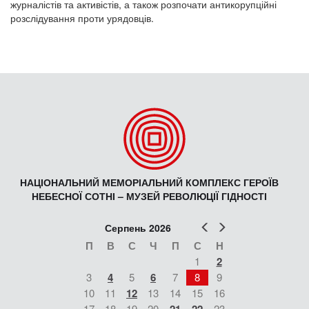
журналістів та активістів, а також розпочати антикорупційні
розслідування проти урядовців.
НАЦІОНАЛЬНИЙ МЕМОРІАЛЬНИЙ КОМПЛЕКС ГЕРОЇВ
НЕБЕСНОЇ СОТНІ – МУЗЕЙ РЕВОЛЮЦІЇ ГІДНОСТІ
Попер
Наст
Серпень 2026
П
В
С
Ч
П
С
Н
1
2
3
4
5
6
7
8
9
10
11
12
13
14
15
16
17
18
19
20
23