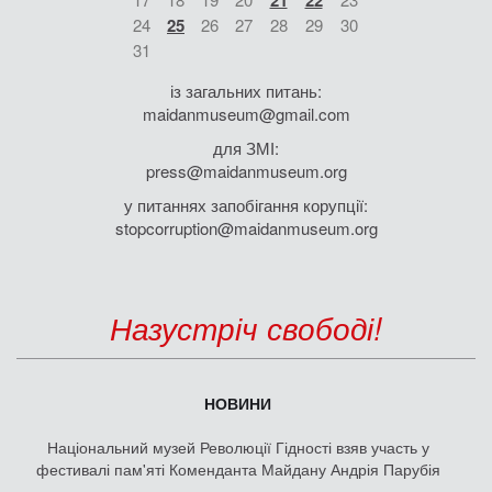
21
22
24
25
26
27
28
29
30
31
із загальних питань:
maidanmuseum@gmail.com
для ЗМІ:
press@maidanmuseum.org
у питаннях запобігання корупції:
stopcorruption@maidanmuseum.org
Назустріч свободі!
НОВИНИ
Національний музей Революції Гідності взяв участь у
фестивалі пам'яті Коменданта Майдану Андрія Парубія