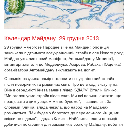
Календар Майдану. 29 грудня 2013
29 грудня – чергове Народне віче на Майдані; опозиція
закликала підтримати всеукраїнський страйк після Нового року;
Майдан ухвалив новий маніфест; Автомайдан у Межигір'ї;
мітингарі завітали до Медведчука, Азарова, Рибака і Ющенка;
організатора Автомайдану викликають на допит.
Опозиція озвучила намір оголосити всеукраїнський страйк
після новорічних та різдвяних свят. Про це в ході виступу на
Віче в середмісті Києва заявив лідер “УДАРу” Віталій Кличко.
“Ми оголошуємо страйк після свят. Ми всі повинні сказати, що
працювати з цим урядом ми не будемо”, – заявив він. За
словами Кличка, влада чекала, що народ на Майданах
розійдеться. "Ми будемо боротися до переможного кінця, ми
звідси не підемо", - додав Кличко. Найближчі плани опозиції –
добитися покарання для замовників розгону Майдану, побиття