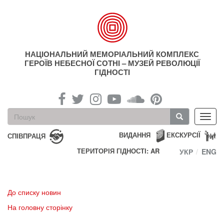
Перейти
до
основного
матеріалу
НАЦІОНАЛЬНИЙ МЕМОРІАЛЬНИЙ КОМПЛЕКС
ГЕРОЇВ НЕБЕСНОЇ СОТНІ – МУЗЕЙ РЕВОЛЮЦІЇ
ГІДНОСТІ
Пошукова
Toggl
форма
navig
Пошук
ВИДАННЯ
ЕКСКУРСІЇ
СПІВПРАЦЯ
ТЕРИТОРІЯ ГІДНОСТІ: AR
УКР
ENG
До списку новин
На головну сторінку