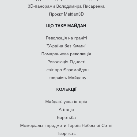
3D-панорами Володимира Писаренка
Проєкт Maidan3D
ЩО ТАКЕ МАЙДАН
Революція на граніті
"Україна без Кучми"
Помаранчева революція
Революція Гідності
- світ про Євромайдан
- творчість Майдану
КОЛЕКЦІЇ
Майдан: усна історія
Агітація
Боротьба
Меморіальні предмети Героїв Небесної Сотні
Творчість