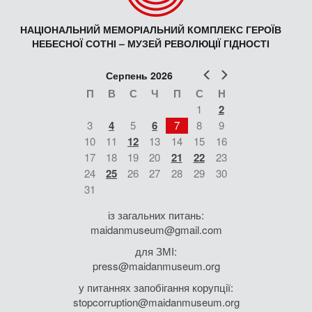
НАЦІОНАЛЬНИЙ МЕМОРІАЛЬНИЙ КОМПЛЕКС ГЕРОЇВ
НЕБЕСНОЇ СОТНІ – МУЗЕЙ РЕВОЛЮЦІЇ ГІДНОСТІ
Попер
Наст
Серпень 2026
П
В
С
Ч
П
С
Н
1
2
3
4
5
6
7
8
9
10
11
12
13
14
15
16
17
18
19
20
21
22
23
24
25
26
27
28
29
30
31
із загальних питань:
maidanmuseum@gmail.com
для ЗМІ:
press@maidanmuseum.org
у питаннях запобігання корупції:
stopcorruption@maidanmuseum.org