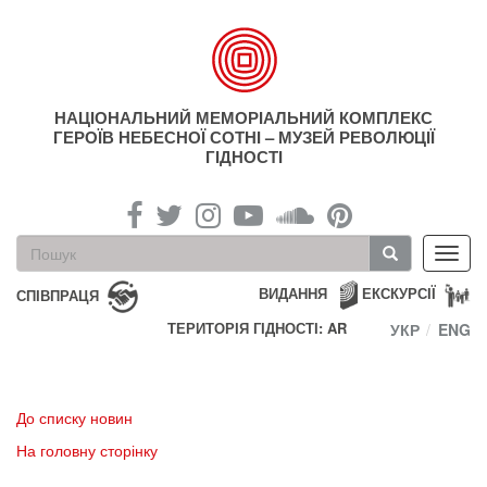
Перейти
до
основного
матеріалу
НАЦІОНАЛЬНИЙ МЕМОРІАЛЬНИЙ КОМПЛЕКС
ГЕРОЇВ НЕБЕСНОЇ СОТНІ – МУЗЕЙ РЕВОЛЮЦІЇ
ГІДНОСТІ
Пошукова
Toggl
форма
navig
Пошук
ВИДАННЯ
ЕКСКУРСІЇ
СПІВПРАЦЯ
ТЕРИТОРІЯ ГІДНОСТІ: AR
УКР
ENG
До списку новин
На головну сторінку