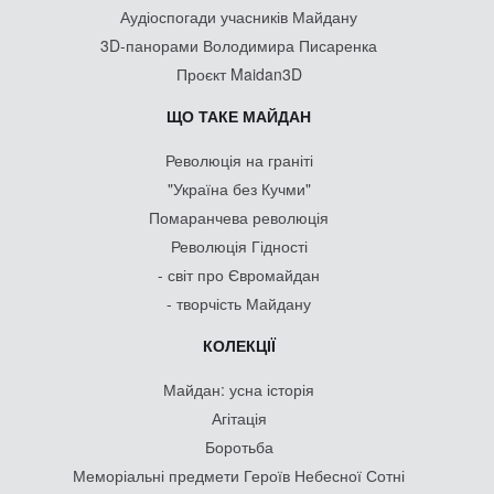
Аудіоспогади учасників Майдану
3D-панорами Володимира Писаренка
Проєкт Maidan3D
ЩО ТАКЕ МАЙДАН
Революція на граніті
"Україна без Кучми"
Помаранчева революція
Революція Гідності
- світ про Євромайдан
- творчість Майдану
КОЛЕКЦІЇ
Майдан: усна історія
Агітація
Боротьба
Меморіальні предмети Героїв Небесної Сотні