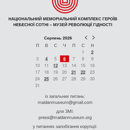
НАЦІОНАЛЬНИЙ МЕМОРІАЛЬНИЙ КОМПЛЕКС ГЕРОЇВ
НЕБЕСНОЇ СОТНІ – МУЗЕЙ РЕВОЛЮЦІЇ ГІДНОСТІ
Попер
Наст
Серпень 2026
П
В
С
Ч
П
С
Н
1
2
3
4
5
6
7
8
9
10
11
12
13
14
15
16
17
18
19
20
21
22
23
24
25
26
27
28
29
30
31
із загальних питань:
maidanmuseum@gmail.com
для ЗМІ:
press@maidanmuseum.org
у питаннях запобігання корупції: