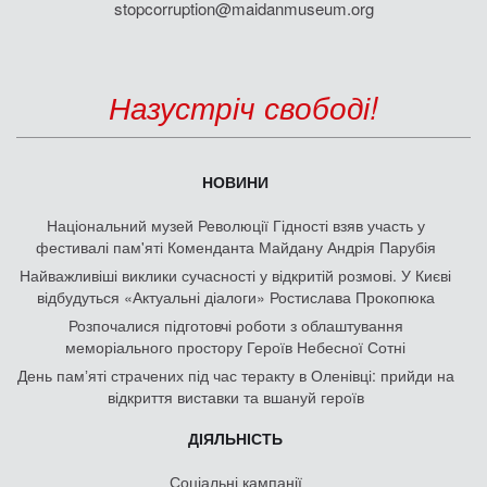
stopcorruption@maidanmuseum.org
Назустріч свободі!
НОВИНИ
Національний музей Революції Гідності взяв участь у
фестивалі пам'яті Коменданта Майдану Андрія Парубія
Найважливіші виклики сучасності у відкритій розмові. У Києві
відбудуться «Актуальні діалоги» Ростислава Прокопюка
Розпочалися підготовчі роботи з облаштування
меморіального простору Героїв Небесної Сотні
День памʼяті страчених під час теракту в Оленівці: прийди на
відкриття виставки та вшануй героїв
ДІЯЛЬНІСТЬ
Соціальні кампанії