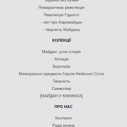
Помаранчева революція
Революція Гідності
- світ про Євромайдан
- творчість Майдану
КОЛЕКЦІЇ
Майдан: усна історія
Агітація
Боротьба
Меморіальні предмети Героїв Небесної Сотні
Творчість
Символіка
[МАЙДАН У КНИЖКАХ]
ПРО НАС
Контакти
Ради музею