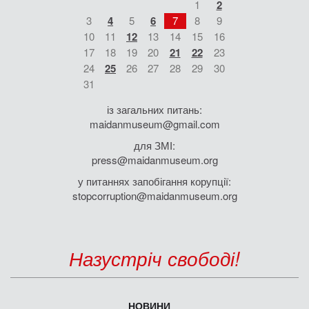
1
2
3
4
5
6
7
8
9
10
11
12
13
14
15
16
17
18
19
20
21
22
23
24
25
26
27
28
29
30
31
із загальних питань:
maidanmuseum@gmail.com
для ЗМІ:
press@maidanmuseum.org
у питаннях запобігання корупції:
stopcorruption@maidanmuseum.org
Назустріч свободі!
НОВИНИ