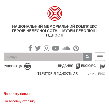
Перейти
до
основного
матеріалу
НАЦІОНАЛЬНИЙ МЕМОРІАЛЬНИЙ КОМПЛЕКС
ГЕРОЇВ НЕБЕСНОЇ СОТНІ – МУЗЕЙ РЕВОЛЮЦІЇ
ГІДНОСТІ
Пошукова
Toggl
форма
navig
Пошук
ВИДАННЯ
ЕКСКУРСІЇ
СПІВПРАЦЯ
ТЕРИТОРІЯ ГІДНОСТІ: AR
УКР
ENG
До списку новин
На головну сторінку