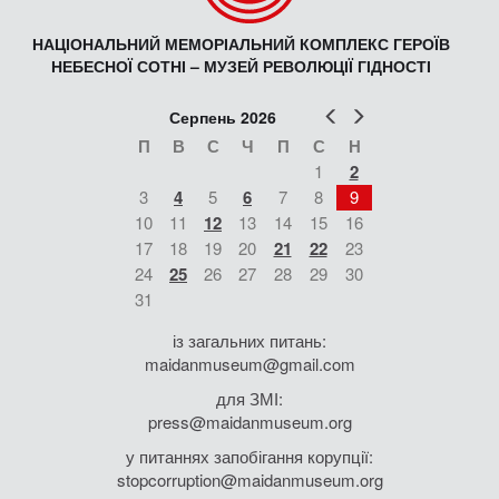
НАЦІОНАЛЬНИЙ МЕМОРІАЛЬНИЙ КОМПЛЕКС ГЕРОЇВ
НЕБЕСНОЇ СОТНІ – МУЗЕЙ РЕВОЛЮЦІЇ ГІДНОСТІ
Попер
Наст
Серпень 2026
П
В
С
Ч
П
С
Н
1
2
3
4
5
6
7
8
9
10
11
12
13
14
15
16
17
18
19
20
21
22
23
24
25
26
27
28
29
30
31
із загальних питань:
maidanmuseum@gmail.com
для ЗМІ:
press@maidanmuseum.org
у питаннях запобігання корупції:
stopcorruption@maidanmuseum.org