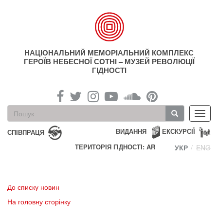
Перейти
до
основного
матеріалу
НАЦІОНАЛЬНИЙ МЕМОРІАЛЬНИЙ КОМПЛЕКС
ГЕРОЇВ НЕБЕСНОЇ СОТНІ – МУЗЕЙ РЕВОЛЮЦІЇ
ГІДНОСТІ
Пошукова
Toggl
форма
navig
Пошук
ВИДАННЯ
ЕКСКУРСІЇ
СПІВПРАЦЯ
ТЕРИТОРІЯ ГІДНОСТІ: AR
УКР
ENG
До списку новин
На головну сторінку