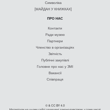
Символіка
[МАЙДАН У КНИЖКАХ]
ПРО НАС
Контакти
Ради музею
Партнери
Членство в організаціях
Звітність
Публічні закупівлі
Головне про нас у ЗМІ
Вакансії
Співпраця
© & CC BY 4.0
Матеріали на цьому сайті захищені законодавством, у тому числі