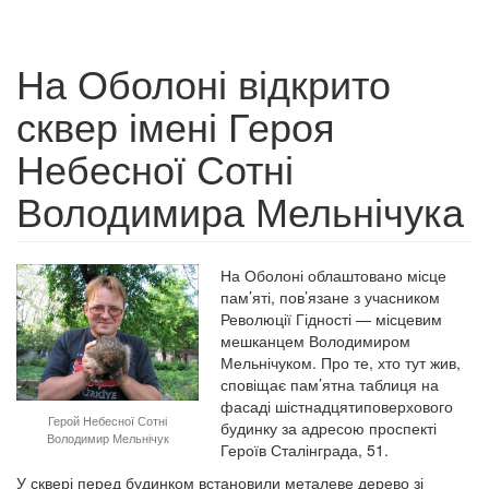
На Оболоні відкрито
сквер імені Героя
Небесної Сотні
Володимира Мельнічука
На Оболоні облаштовано місце
пам’яті, пов’язане з учасником
Революції Гідності — місцевим
мешканцем Володимиром
Мельнічуком. Про те, хто тут жив,
сповіщає пам’ятна таблиця на
фасаді шістнадцятиповерхового
Герой Небесної Сотні
будинку за адресою проспекті
Володимир Мельнічук
Героїв Сталінграда, 51.
У сквері перед будинком встановили металеве дерево зі