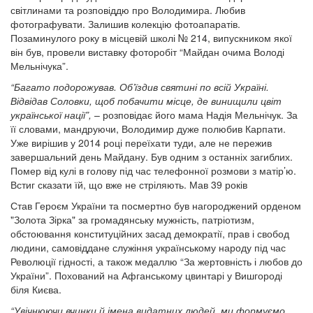
світлинами та розповіддю про Володимира. Любив
фотографувати. Залишив колекцію фотоапаратів.
Позаминулого року в місцевій школі № 214, випускником якої
він був, провели виставку фоторобіт “Майдан очима Володі
Мельнічука”.
“Багато подорожував. Об’їздив святині по всій Україні.
Відвідав Соловки, щоб побачити місце, де винищили цвіт
української нації”,
– розповідає його мама Надія Мельнічук. За
її словами, мандруючи, Володимир дуже полюбив Карпати.
Уже вирішив у 2014 році переїхати туди, але не пережив
завершальний день Майдану. Був одним з останніх загиблих.
Помер від кулі в голову під час телефонної розмови з матір’ю.
Встиг сказати їй, що вже не стріляють. Мав 39 років
Став Героєм України та посмертно був нагороджений орденом
"Золота Зірка" за громадянську мужність, патріотизм,
обстоювання конституційних засад демократії, прав і свобод
людини, самовіддане служіння українському народу під час
Революції гідності, а також медаллю “За жертовність і любов до
України”. Похований на Афганському цвинтарі у Вишгороді
біля Києва.
“Увічнюючи вчинки й імена видатних людей, ми формуємо