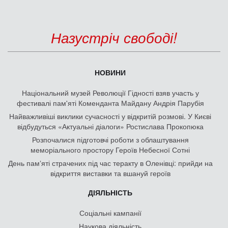
Назустріч свободі!
НОВИНИ
Національний музей Революції Гідності взяв участь у
фестивалі пам'яті Коменданта Майдану Андрія Парубія
Найважливіші виклики сучасності у відкритій розмові. У Києві
відбудуться «Актуальні діалоги» Ростислава Прокопюка
Розпочалися підготовчі роботи з облаштування
меморіального простору Героїв Небесної Сотні
День памʼяті страчених під час теракту в Оленівці: прийди на
відкриття виставки та вшануй героїв
ДІЯЛЬНІСТЬ
Соціальні кампанії
Наукова діяльність