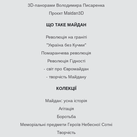
3D-панорами Володимира Писаренка
Проєкт Maidan3D
ЩО ТАКЕ МАЙДАН
Революція на граніті
"Україна без Кучми"
Помаранчева революція
Революція Гідності
- світ про Євромайдан
- творчість Майдану
КОЛЕКЦІЇ
Майдан: усна історія
Агітація
Боротьба
Меморіальні предмети Героїв Небесної Сотні
Творчість