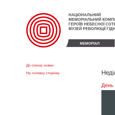
Перейти
до
основного
НАЦІОНАЛЬНИЙ
матеріалу
МЕМОРІАЛЬНИЙ КОМП
ГЕРОЇВ НЕБЕСНОЇ СОТН
МУЗЕЙ РЕВОЛЮЦІЇ ГІД
МЕМОРІАЛ
До списку новин
Неді
На головну сторінку
День 