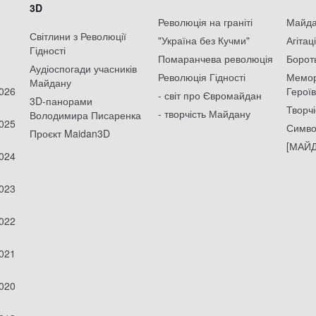
3D
Революція на граніті
Майдан
Світлини з Революції
"Україна без Кучми"
Агітац
Гідності
Помаранчева революція
Борот
Аудіоспогади учасників
Революція Гідності
Мемор
Майдану
2026
Героїв
- світ про Євромайдан
3D-панорами
Творчі
- творчість Майдану
Володимира Писаренка
2025
Симво
Проєкт Maidan3D
[МАЙД
2024
2023
2022
2021
2020