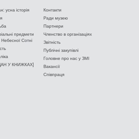
: усна історія
Контакти
ія
Ради музею
ьба
Партнери
іальні предмети
Членство в організаціях
 Небесної Сотні
Звітність
сть
Публічні закупівлі
ліка
Головне про нас у ЗМІ
АН У КНИЖКАХ]
Вакансії
Співпраця