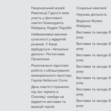
Національний музей
Соціальні кампанії
Революції Гідності взяв
Наукова діяльність
участь у фестивалі
Видання Музею
пам'яті Коменданта
Майдану
Майдану Андрія Парубія
Виставки та заходи 
Найважливіші виклики
року
сучасності у відкритій
Виставки та заходи 
розмові. У Києві
року
відбудуться «Актуальні
діалоги» Ростислава
Виставки та заходи 
Прокопюка
року
Розпочалися підготовчі
Виставки та заходи 
роботи з облаштування
року
меморіального простору
Виставки та заходи 
Героїв Небесної Сотні
року
День памʼяті страчених
Виставки та заходи 
під час теракту в
року
Оленівці: прийди на
Виставки та заходи 
відкриття виставки та
року
вшануй героїв