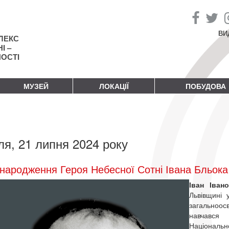
ВИ
ЛЕКС
І –
НОСТІ
МУЗЕЙ
ЛОКАЦІЇ
ПОБУДОВА
ля, 21 липня 2024 року
народження Героя Небесної Сотні Івана Бльока
Іван Іван
Львівщині 
загальноо
навчався 
Національно