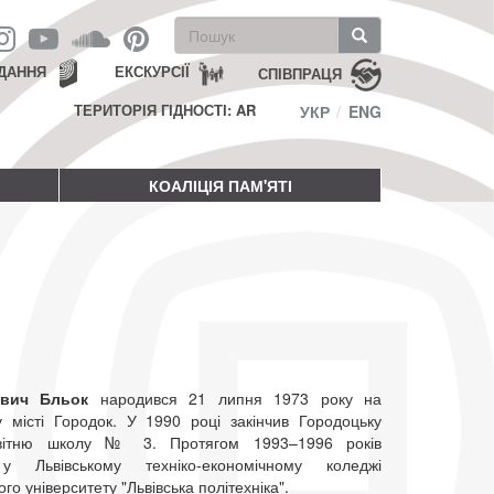
Пошукова
форма
Пошук
ДАННЯ
ЕКСКУРСІЇ
СПІВПРАЦЯ
ТЕРИТОРІЯ ГІДНОСТІ: AR
УКР
ENG
КОАЛІЦІЯ ПАМ'ЯТІ
ович Бльок
народився 21 липня 1973 року на
у місті Городок. У 1990 році закінчив Городоцьку
світню школу № 3. Протягом 1993–1996 років
у Львівському техніко-економічному коледжі
го університету "Львівська політехніка".