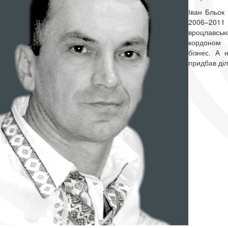
Іван Бльок
2006–2011 
вроцлавськ
кордоном 
бізнес. А 
придбав діл