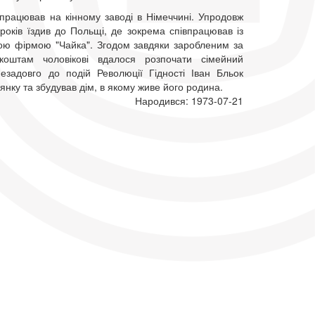
 працював на кінному заводі в Німеччині. Упродовж
років їздив до Польщі, де зокрема співпрацював із
ою фірмою "Чайка". Згодом завдяки заробленим за
коштам чоловікові вдалося розпочати сімейний
незадовго до подій Революції Гідності Іван Бльок
янку та збудував дім, в якому живе його родина.
Народився: 1973-07-21