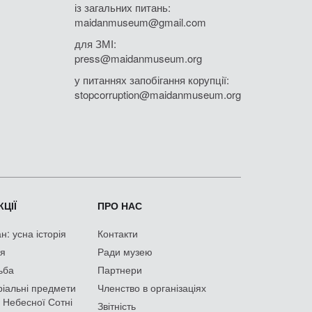
із загальних питань:
maidanmuseum@gmail.com
для ЗМІ:
press@maidanmuseum.org
у питаннях запобігання корупції:
stopcorruption@maidanmuseum.org
ЦІЇ
ПРО НАС
: усна історія
Контакти
ія
Ради музею
ьба
Партнери
іальні предмети
Членство в організаціях
 Небесної Сотні
Звітність