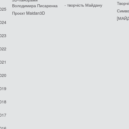
Творчі
- творчість Майдану
Володимира Писаренка
2025
Симво
Проєкт Maidan3D
[МАЙД
2024
2023
2022
2021
2020
2019
2018
2017
2016