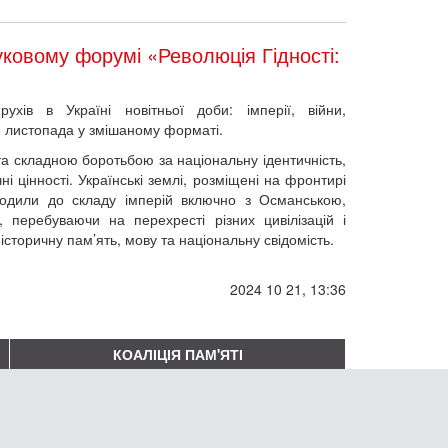
уковому форумі «Революція Гідності:
ухів в Україні новітньої доби: імперії, війни,
1 листопада у змішаному форматі.
та складною боротьбою за національну ідентичність,
ні цінності. Українські землі, розміщені на фронтирі
ходили до складу імперій включно з Османською,
, перебуваючи на перехресті різних цивілізацій і
 історичну пам’ять, мову та національну свідомість.
2024 10 21, 13:36
КОАЛІЦІЯ ПАМ'ЯТІ