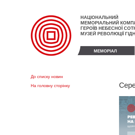
Перейти
до
основного
НАЦІОНАЛЬНИЙ
матеріалу
МЕМОРІАЛЬНИЙ КОМП
ГЕРОЇВ НЕБЕСНОЇ СОТН
МУЗЕЙ РЕВОЛЮЦІЇ ГІД
МЕМОРІАЛ
До списку новин
Сере
На головну сторінку