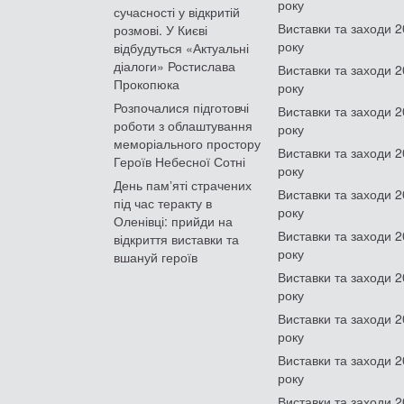
року
сучасності у відкритій
Виставки та заходи 
розмові. У Києві
року
відбудуться «Актуальні
діалоги» Ростислава
Виставки та заходи 
Прокопюка
року
Розпочалися підготовчі
Виставки та заходи 
роботи з облаштування
року
меморіального простору
Виставки та заходи 
Героїв Небесної Сотні
року
День памʼяті страчених
Виставки та заходи 
під час теракту в
року
Оленівці: прийди на
Виставки та заходи 
відкриття виставки та
року
вшануй героїв
Виставки та заходи 
року
Виставки та заходи 
року
Виставки та заходи 
року
Виставки та заходи 