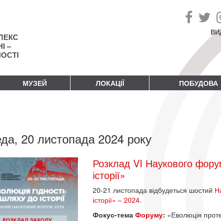
ВИ
ЛЕКС
І –
НОСТІ
МУЗЕЙ
ЛОКАЦІЇ
ПОБУДОВА
да, 20 листопада 2024 року
Розклад VI Наукового фору
історії»
20-21 листопада відбудеться шостий
Н
історії» – 2024
.
Фокус-тема
Форуму
:
«Еволюція протес