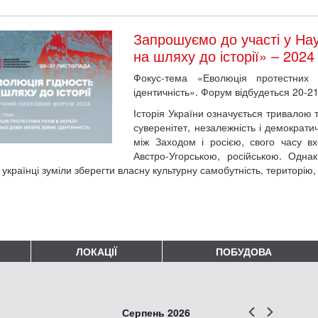
Запрошуємо до участі у На
на шляху до історії» – 2024
Фокус-тема «Еволюція протестних р
ідентичність». Форум відбудеться 20-2
Історія України означується тривалою 
суверенітет, незалежність і демократич
між Заходом і росією, свого часу в
Австро-Угорською, російською. Однак
 українці зуміли зберегти власну культурну самобутність, територію,
ЛОКАЦІЇ
ПОБУДОВА
Попер
Наст
Серпень 2026