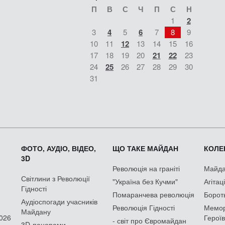
П
В
С
Ч
П
С
Н
1
2
3
4
5
6
7
8
9
10
11
12
13
14
15
16
17
18
19
20
21
22
23
24
25
26
27
28
29
30
31
ФОТО, АУДІО, ВІДЕО,
ЩО ТАКЕ МАЙДАН
КОЛЕК
3D
Революція на граніті
Майдан
Світлини з Революції
"Україна без Кучми"
Агітац
Гідності
Помаранчева революція
Борот
Аудіоспогади учасників
Революція Гідності
Мемор
Майдану
2026
Героїв
- світ про Євромайдан
3D-панорами