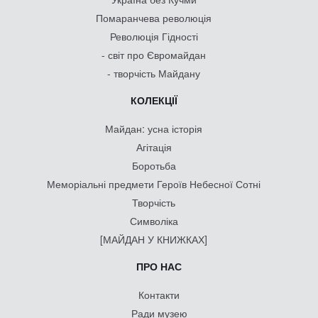
Помаранчева революція
Революція Гідності
- світ про Євромайдан
- творчість Майдану
КОЛЕКЦІЇ
Майдан: усна історія
Агітація
Боротьба
Меморіальні предмети Героїв Небесної Сотні
Творчість
Символіка
[МАЙДАН У КНИЖКАХ]
ПРО НАС
Контакти
Ради музею