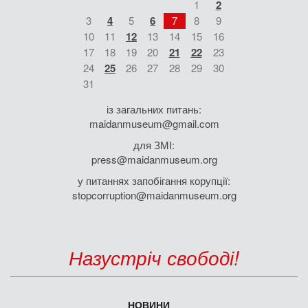
1
2
3
4
5
6
7
8
9
10
11
12
13
14
15
16
17
18
19
20
21
22
23
24
25
26
27
28
29
30
31
із загальних питань:
maidanmuseum@gmail.com
для ЗМІ:
press@maidanmuseum.org
у питаннях запобігання корупції:
stopcorruption@maidanmuseum.org
Назустріч свободі!
НОВИНИ