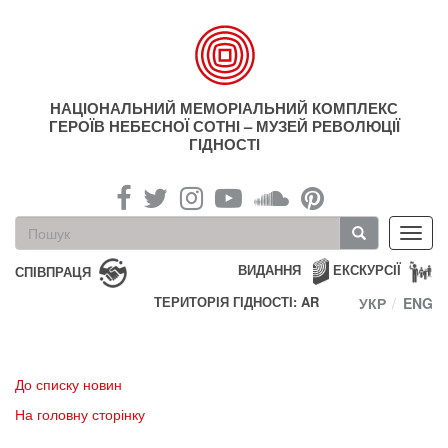
Перейти
до
основного
матеріалу
НАЦІОНАЛЬНИЙ МЕМОРІАЛЬНИЙ КОМПЛЕКС
ГЕРОЇВ НЕБЕСНОЇ СОТНІ – МУЗЕЙ РЕВОЛЮЦІЇ
ГІДНОСТІ
Пошукова
Toggl
форма
navig
Пошук
ВИДАННЯ
ЕКСКУРСІЇ
СПІВПРАЦЯ
ТЕРИТОРІЯ ГІДНОСТІ: AR
УКР
ENG
До списку новин
На головну сторінку