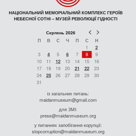
НАЦІОНАЛЬНИЙ МЕМОРІАЛЬНИЙ КОМПЛЕКС ГЕРОЇВ
НЕБЕСНОЇ СОТНІ – МУЗЕЙ РЕВОЛЮЦІЇ ГІДНОСТІ
Попер
Наст
Серпень 2026
П
В
С
Ч
П
С
Н
1
2
3
4
5
6
7
8
9
10
11
12
13
14
15
16
17
18
19
20
21
22
23
24
25
26
27
28
29
30
31
із загальних питань:
maidanmuseum@gmail.com
для ЗМІ:
press@maidanmuseum.org
у питаннях запобігання корупції:
stopcorruption@maidanmuseum.org