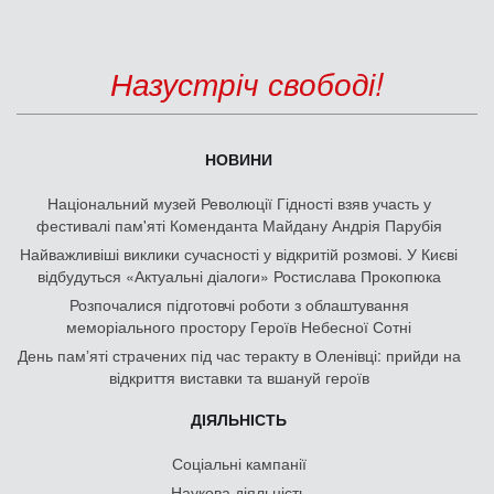
Назустріч свободі!
НОВИНИ
Національний музей Революції Гідності взяв участь у
фестивалі пам'яті Коменданта Майдану Андрія Парубія
Найважливіші виклики сучасності у відкритій розмові. У Києві
відбудуться «Актуальні діалоги» Ростислава Прокопюка
Розпочалися підготовчі роботи з облаштування
меморіального простору Героїв Небесної Сотні
День памʼяті страчених під час теракту в Оленівці: прийди на
відкриття виставки та вшануй героїв
ДІЯЛЬНІСТЬ
Соціальні кампанії
Наукова діяльність