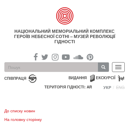
Перейти
до
основного
матеріалу
НАЦІОНАЛЬНИЙ МЕМОРІАЛЬНИЙ КОМПЛЕКС
ГЕРОЇВ НЕБЕСНОЇ СОТНІ – МУЗЕЙ РЕВОЛЮЦІЇ
ГІДНОСТІ
Пошукова
Toggl
форма
navig
Пошук
ВИДАННЯ
ЕКСКУРСІЇ
СПІВПРАЦЯ
ТЕРИТОРІЯ ГІДНОСТІ: AR
УКР
ENG
До списку новин
На головну сторінку