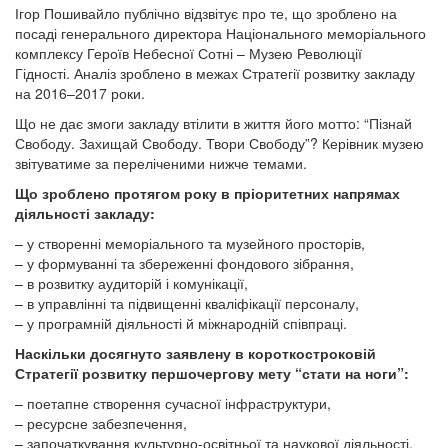
Ігор Пошивайло публічно відзвітує про те, що зроблено на
посаді генерального директора Національного меморіального
комплексу Героїв Небесної Сотні – Музею Революції
Гідності. Аналіз зроблено в межах Стратегії розвитку закладу
на 2016–2017 роки.
Що не дає змоги закладу втілити в життя його мотто: “Пізнай
Свободу. Захищай Свободу. Твори Свободу”? Керівник музею
звітуватиме за переліченими нижче темами.
Що зроблено протягом року в пріоритетних напрямах
діяльності закладу:
– у створенні меморіального та музейного просторів,
– у формуванні та збереженні фондового зібрання,
– в розвитку аудиторій і комунікації,
– в управлінні та підвищенні кваліфікації персоналу,
– у програмній діяльності й міжнародній співпраці.
Наскільки досягнуто заявлену в короткостроковій
Стратегії розвитку першочергову мету “стати на ноги”:
– поетапне створення сучасної інфраструктури,
– ресурсне забезпечення,
– започаткування культурно-освітньої та наукової діяльності,