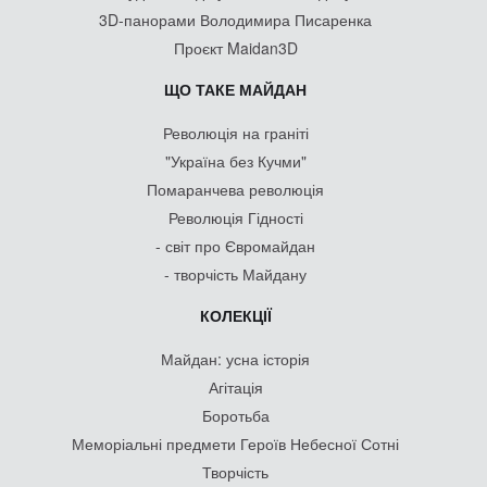
3D-панорами Володимира Писаренка
Проєкт Maidan3D
ЩО ТАКЕ МАЙДАН
Революція на граніті
"Україна без Кучми"
Помаранчева революція
Революція Гідності
- світ про Євромайдан
- творчість Майдану
КОЛЕКЦІЇ
Майдан: усна історія
Агітація
Боротьба
Меморіальні предмети Героїв Небесної Сотні
Творчість