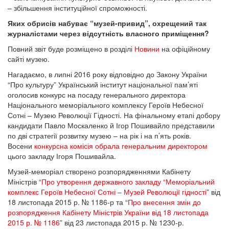
– збільшення інституційної спроможності.
Яких обрисів набуває “музей-привид”, охрещений так
журналістами через відсутність власного приміщення?
Повний звіт буде розміщено в розділі
Новини
на офіційному
сайті музею.
Нагадаємо, в липні 2016 року відповідно до Закону України
“Про культуру” Український інститут національної пам’яті
оголосив конкурс на посаду генерального директора
Національного меморіального комплексу Героїв Небесної
Сотні – Музею Революції Гідності. На фінальному етапі добору
кандидати Павло Москаленко й Ігор Пошивайло представили
по дві стратегії розвитку музею – на рік і на п’ять років.
Восени
конкурсна комісія обрала генеральним директором
цього закладу Ігоря Пошивайла.
Музей-меморіал створено розпорядженнями Кабінету
Міністрів “
Про утворення державного закладу “Меморіальний
комплекс Героїв Небесної Сотні – Музей Революції гідності
” від
18 листопада 2015 р. № 1186-р та “
Про внесення змін до
розпорядження Кабінету Міністрів України від 18 листопада
2015 р. № 1186
” від 23 листопада 2015 р. № 1230-р.