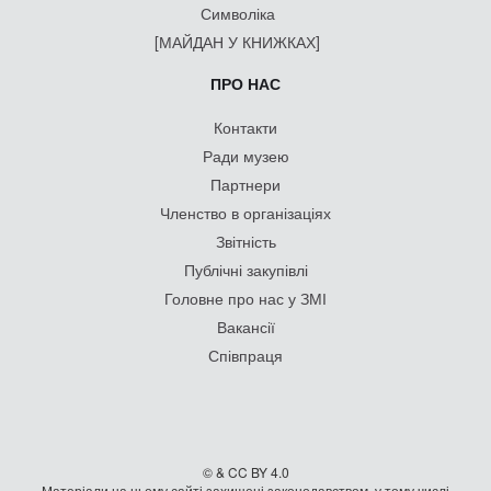
Символіка
[МАЙДАН У КНИЖКАХ]
ПРО НАС
Контакти
Ради музею
Партнери
Членство в організаціях
Звітність
Публічні закупівлі
Головне про нас у ЗМІ
Вакансії
Співпраця
© & CC BY 4.0
Матеріали на цьому сайті захищені законодавством, у тому числі