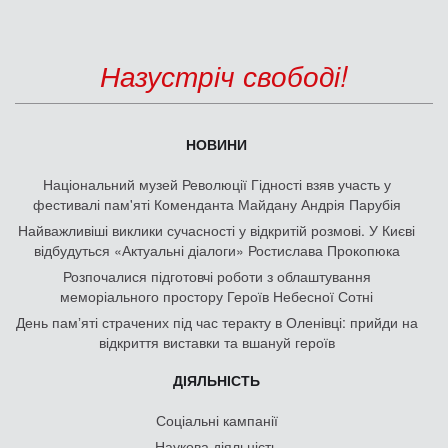
Назустріч свободі!
НОВИНИ
Національний музей Революції Гідності взяв участь у
фестивалі пам'яті Коменданта Майдану Андрія Парубія
Найважливіші виклики сучасності у відкритій розмові. У Києві
відбудуться «Актуальні діалоги» Ростислава Прокопюка
Розпочалися підготовчі роботи з облаштування
меморіального простору Героїв Небесної Сотні
День памʼяті страчених під час теракту в Оленівці: прийди на
відкриття виставки та вшануй героїв
ДІЯЛЬНІСТЬ
Соціальні кампанії
Наукова діяльність