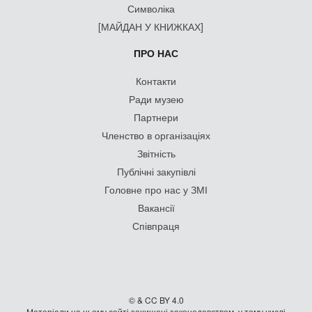
Символіка
[МАЙДАН У КНИЖКАХ]
ПРО НАС
Контакти
Ради музею
Партнери
Членство в організаціях
Звітність
Публічні закупівлі
Головне про нас у ЗМІ
Вакансії
Співпраця
© & CC BY 4.0
Матеріали на цьому сайті захищені законодавством, у тому числі