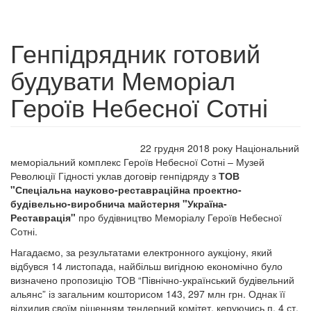
Генпідрядник готовий
будувати Меморіал
Героїв Небесної Сотні
22 грудня 2018 року Національний
меморіальний комплекс Героїв Небесної Сотні – Музей
Революції Гідності уклав договір генпідряду з
ТОВ
"Спеціальна науково-реставраційна проектно-
будівельно-виробнича майстерня "Україна-
Реставрація"
про будівництво Меморіалу Героїв Небесної
Сотні.
Нагадаємо, за результатами електронного аукціону, який
відбувся 14 листопада, найбільш вигідною економічно було
визначено пропозицію ТОВ “Північно-український будівельний
альянс” із загальним кошторисом 143, 297 млн грн. Однак її
відхилив своїм рішенням тендерний комітет, керуючись п. 4 ст.