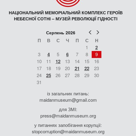
НАЦІОНАЛЬНИЙ МЕМОРІАЛЬНИЙ КОМПЛЕКС ГЕРОЇВ
НЕБЕСНОЇ СОТНІ – МУЗЕЙ РЕВОЛЮЦІЇ ГІДНОСТІ
Попер
Наст
Серпень 2026
П
В
С
Ч
П
С
Н
1
2
3
4
5
6
7
8
9
10
11
12
13
14
15
16
17
18
19
20
21
22
23
24
25
26
27
28
29
30
31
із загальних питань:
maidanmuseum@gmail.com
для ЗМІ:
press@maidanmuseum.org
у питаннях запобігання корупції:
stopcorruption@maidanmuseum.org