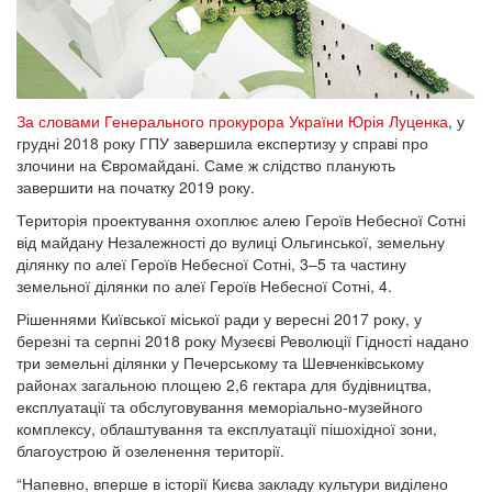
За словами Генерального прокурора України Юрія Луценка
, у
грудні 2018 року ГПУ завершила експертизу у справі про
злочини на Євромайдані. Саме ж слідство планують
завершити на початку 2019 року.
Територія проектування охоплює алею Героїв Небесної Сотні
від майдану Незалежності до вулиці Ольгинської, земельну
ділянку по алеї Героїв Небесної Сотні, 3–5 та частину
земельної ділянки по алеї Героїв Небесної Сотні, 4.
Рішеннями Київської міської ради у вересні 2017 року, у
березні та серпні 2018 року Музеєві Революції Гідності надано
три земельні ділянки у Печерському та Шевченківському
районах загальною площею 2,6 гектара для будівництва,
експлуатації та обслуговування меморіально-музейного
комплексу, облаштування та експлуатації пішохідної зони,
благоустрою й озеленення території.
“Напевно, вперше в історії Києва закладу культури виділено