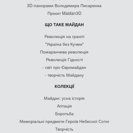
3D-панорами Володимира Писаренка
Проєкт Maidan3D
ЩО ТАКЕ МАЙДАН
Революція на граніті
"Україна без Кучми"
Помаранчева революція
Революція Гідності
- світ про Євромайдан
- творчість Майдану
КОЛЕКЦІЇ
Майдан: усна історія
Агітація
Боротьба
Меморіальні предмети Героїв Небесної Сотні
Творчість