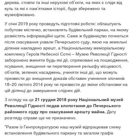
дерева, стовпи та інші нерухомі об’єкти, на яких є сліди від
куль та які є пам’ятками історії, буде збережено та
музеєфіковано.
У січні 2019 року проведуть підготовчі роботи: облаштують
побутове містечко, встановлять будівельний паркан, на якому
розмістять інформаційні щити. Саме ж будівництво почнеться
після скасування ухвали Печерського суду, якою на земельні
ділянки накладено арешт, а Національному меморіальному
комплексу Героїв Небесної Сотні – Музею Революції Гідності
заборонено вчиняти будь-які дії, спрямовані на пошкодження,
псування, знищення чи перетворення рельєфу місцевості,
об’єктів, зелених насаджень, учиняти інші дії, що можуть
призвести до знищення доказів обставин учинення злочинів
18–20 лютого 2014 року чи призвести до зміни обстановки на
цій ділянці до завершення слідчих дій.
З огляду на це
21 грудня 2018 року Національний музей
Революції Гідності подав клопотання до Печерського
районного суду про скасування арешту майна.
Дату
розгляду справи ще не призначено.
"Разом із Генпрокуратурою наш музей відпрацював схему
встановлення будівельного паркану та загалом графік