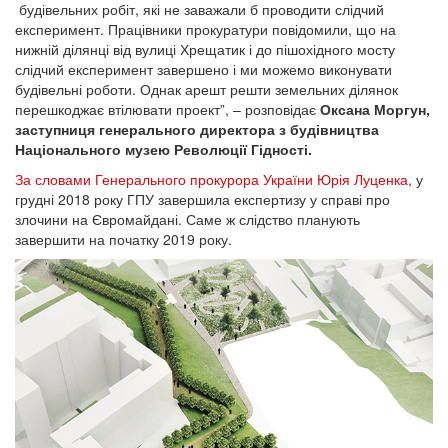
будівельних робіт, які не заважали б проводити слідчий
експеримент. Працівники прокуратури повідомили, що на
нижній ділянці від вулиці Хрещатик і до пішохідного мосту
слідчий експеримент завершено і ми можемо виконувати
будівельні роботи. Однак арешт решти земельних ділянок
перешкоджає втілювати проект”, – розповідає
Оксана Моргун,
заступниця генерального директора з будівництва
Національного музею Революції Гідності.
За словами Генерального прокурора України Юрія Луценка
, у
грудні 2018 року ГПУ завершила експертизу у справі про
злочини на Євромайдані. Саме ж слідство планують
завершити на початку 2019 року.