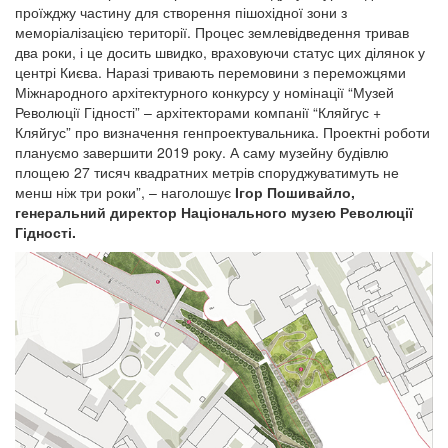
проїжджу частину для створення пішохідної зони з
меморіалізацією території. Процес землевідведення тривав
два роки, і це досить швидко, враховуючи статус цих ділянок у
центрі Києва. Наразі тривають перемовини з переможцями
Міжнародного архітектурного конкурсу у номінації “Музей
Революції Гідності” – архітекторами компанії “Кляйгус +
Кляйгус” про визначення генпроектувальника. Проектні роботи
плануємо завершити 2019 року. А саму музейну будівлю
площею 27 тисяч квадратних метрів споруджуватимуть не
менш ніж три роки”, – наголошує
Ігор Пошивайло,
генеральний директор Національного музею Революції
Гідності.