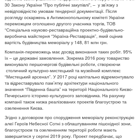
30 Закону України "Про публічні закупівлі", – у зв’язку з
невідповідністю умовам тендерної документації. Після
розгляду оскаржень в Антимонопольному комітеті України
переможцем оголошено другого учасника торгів, ТОВ
“Спеціальна науково-реставраційна проектно-будівельно-
виробнича майстерня “Україна-Реставрація”, який оцінив
вартість будівництва меморіалу у 148, 81 млн грн.
Компанія-переможець має досвід виконання таких робіт. 95%
їх – це державні замовлення. Зокрема 2016 року товариство
виконувало першочергові будівельні роботи, створюючи
столичний культурно-мистецький та музейний комплекс
“Мистецький арсенал”. У 2017 році капітально відремонтувало
та відреставрувало пам’ятку архітектури національного
значення “Південна башта” на території Національного Києво-
Печерського історико-культурного заповідника. На рахунку
компанії також низка реалізованих проектів благоустрою та
озеленення Києва.
Згідно з договором про спорудження меморіалу реконструкцію
алеї Героїв Небесної Сотні з облаштуванням пішохідної зони,
благоустроєм та озелененням території роботи мають
завершитися у серпні 2019 року. Проект передбачає, що