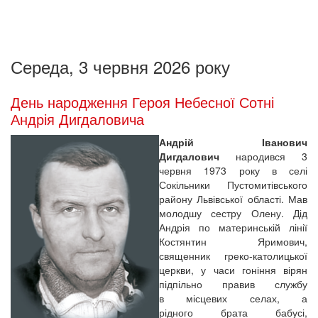
Середа, 3 червня 2026 року
День народження Героя Небесної Сотні
Андрія Дигдаловича
Андрій Іванович
Дигдалович
народився 3
червня 1973 року в селі
Сокільники Пустомитівського
району Львівської області. Мав
молодшу сестру Олену. Дід
Андрія по материнській лінії
Костянтин Яримович,
священник греко-католицької
церкви, у часи гоніння вірян
підпільно правив службу
в місцевих селах, а
рідного брата бабусі,