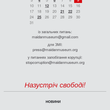
4
6
10
11
12
13
14
15
16
17
18
19
20
21
22
23
24
25
26
27
28
29
30
31
із загальних питань:
maidanmuseum@gmail.com
для ЗМІ:
press@maidanmuseum.org
у питаннях запобігання корупції:
stopcorruption@maidanmuseum.org
Назустріч свободі!
НОВИНИ