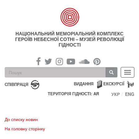
Перейти
до
основного
матеріалу
НАЦІОНАЛЬНИЙ МЕМОРІАЛЬНИЙ КОМПЛЕКС
ГЕРОЇВ НЕБЕСНОЇ СОТНІ – МУЗЕЙ РЕВОЛЮЦІЇ
ГІДНОСТІ
Пошукова
Toggl
форма
navig
Пошук
ВИДАННЯ
ЕКСКУРСІЇ
СПІВПРАЦЯ
ТЕРИТОРІЯ ГІДНОСТІ: AR
УКР
ENG
До списку новин
На головну сторінку