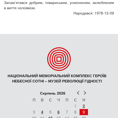
Запам’ятався добрим, товариським, усміхненим, залюбленим
в життя чоловіком.
Народився: 1978-12-09
НАЦІОНАЛЬНИЙ МЕМОРІАЛЬНИЙ КОМПЛЕКС ГЕРОЇВ
НЕБЕСНОЇ СОТНІ – МУЗЕЙ РЕВОЛЮЦІЇ ГІДНОСТІ
Попер
Наст
Серпень 2026
П
В
С
Ч
П
С
Н
1
2
3
4
5
6
7
8
9
10
11
13
14
15
16