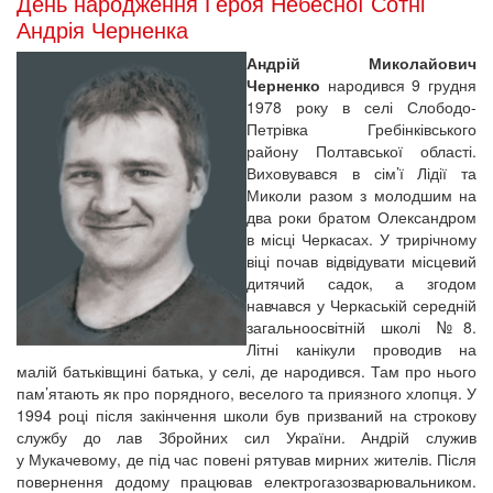
День народження Героя Небесної Сотні
Андрія Черненка
Андрій Миколайович
Черненко
народився 9 грудня
1978 року в селі Слободо-
Петрівка Гребінківського
району Полтавської області.
Виховувався в сім’ї Лідії та
Миколи разом з молодшим на
два роки братом Олександром
в місці Черкасах. У трирічному
віці почав відвідувати місцевий
дитячий садок, а згодом
навчався у Черкаській середній
загальноосвітній школі №8.
Літні канікули проводив на
малій батьківщині батька, у селі, де народився. Там про нього
пам’ятають як про порядного, веселого та приязного хлопця. У
1994 році після закінчення школи був призваний на строкову
службу до лав Збройних сил України. Андрій служив
у Мукачевому, де під час повені рятував мирних жителів. Після
повернення додому працював електрогазозварювальником.