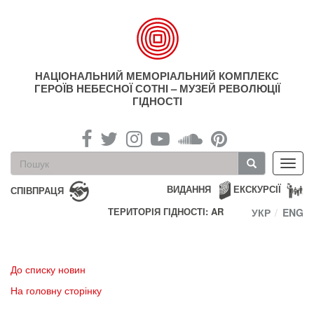
Перейти
до
основного
матеріалу
НАЦІОНАЛЬНИЙ МЕМОРІАЛЬНИЙ КОМПЛЕКС
ГЕРОЇВ НЕБЕСНОЇ СОТНІ – МУЗЕЙ РЕВОЛЮЦІЇ
ГІДНОСТІ
Пошукова
Toggl
форма
navig
Пошук
ВИДАННЯ
ЕКСКУРСІЇ
СПІВПРАЦЯ
ТЕРИТОРІЯ ГІДНОСТІ: AR
УКР
ENG
До списку новин
На головну сторінку