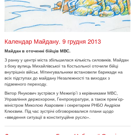
Календар Майдану. 9 грудня 2013
Майдан в оточенні бійців МВС.
З ранку у центрі міста збільшилася кількість силовиків. Майдан
з боку вулиць Михайлівської та Костьольної оточили бійці
внутрішніх військ. Мітингувальники встановили барикади на
всіх підступах до майдану Незалежності та виходах з
підземного переходу.
Віктор Янукович зустрівся у Межигір’ї з керівниками МВС,
Управління держохорони, Генпрокуратури, а також прем’єр-
міністром Миколою Азаровим і секретарем РНБО Андрієм
Клюєвим. Під час зустрічі обговорювалися плани щодо
«введення ситуації в конституційне русло».