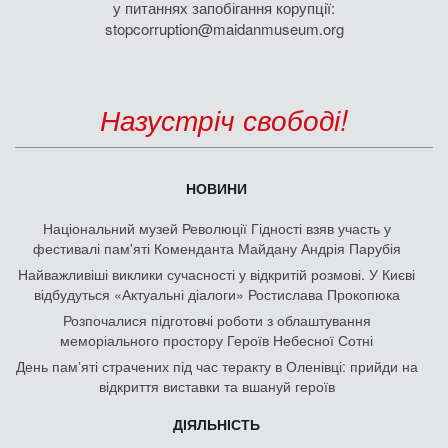
у питаннях запобігання корупції:
stopcorruption@maidanmuseum.org
Назустріч свободі!
НОВИНИ
Національний музей Революції Гідності взяв участь у
фестивалі пам'яті Коменданта Майдану Андрія Парубія
Найважливіші виклики сучасності у відкритій розмові. У Києві
відбудуться «Актуальні діалоги» Ростислава Прокопюка
Розпочалися підготовчі роботи з облаштування
меморіального простору Героїв Небесної Сотні
День памʼяті страчених під час теракту в Оленівці: прийди на
відкриття виставки та вшануй героїв
ДІЯЛЬНІСТЬ