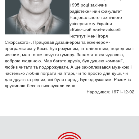
1995 році закінчив
радіотехнічний факультет
Національного технічного
університету України
«Київський політехнічний
інститут імені Ігоря
Сікорського». Працював дизайнером та інженером-
програмістом у Києві. Був розумним, інтелігентним, порядним і
чесним, мав тонке почуття гумору. Запам’ятався чудовою,
доброю людиною. Мав багато друзів, був душею компанії,
любив читати та подорожувати. А ще захоплювався музикою і
частенько любив пограти на гітарі, чи то просто для душі, чи
для друзів та рідних, які були поряд. Був одруженим. Разом із
дружиною Лесею виховували сина.
Народився: 1971-12-02