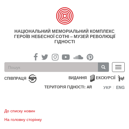
Перейти
до
основного
матеріалу
НАЦІОНАЛЬНИЙ МЕМОРІАЛЬНИЙ КОМПЛЕКС
ГЕРОЇВ НЕБЕСНОЇ СОТНІ – МУЗЕЙ РЕВОЛЮЦІЇ
ГІДНОСТІ
Пошукова
Toggl
форма
navig
Пошук
ВИДАННЯ
ЕКСКУРСІЇ
СПІВПРАЦЯ
ТЕРИТОРІЯ ГІДНОСТІ: AR
УКР
ENG
До списку новин
На головну сторінку