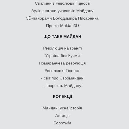
Світлини з Революції Гідності
Аудіоспогади учасників Майдану
3D-панорами Володимира Писаренка
Проєкт Maidan3D
ЩО ТАКЕ МАЙДАН
Революція на граніті
"Україна без Кучми"
Помаранчева революція
Революція Гідності
- світ про Євромайдан
- творчість Майдану
КОЛЕКЦІЇ
Майдан: усна історія
Агітація
Боротьба