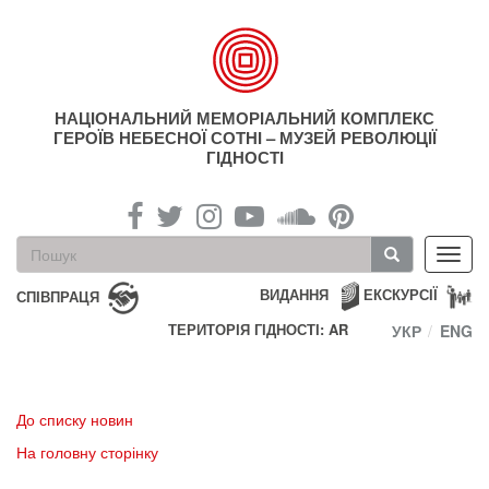
Перейти
до
основного
матеріалу
НАЦІОНАЛЬНИЙ МЕМОРІАЛЬНИЙ КОМПЛЕКС
ГЕРОЇВ НЕБЕСНОЇ СОТНІ – МУЗЕЙ РЕВОЛЮЦІЇ
ГІДНОСТІ
Пошукова
Toggl
форма
navig
Пошук
ВИДАННЯ
ЕКСКУРСІЇ
СПІВПРАЦЯ
ТЕРИТОРІЯ ГІДНОСТІ: AR
УКР
ENG
До списку новин
На головну сторінку