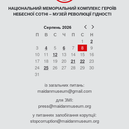
НАЦІОНАЛЬНИЙ МЕМОРІАЛЬНИЙ КОМПЛЕКС ГЕРОЇВ
НЕБЕСНОЇ СОТНІ – МУЗЕЙ РЕВОЛЮЦІЇ ГІДНОСТІ
Попер
Наст
Серпень 2026
П
В
С
Ч
П
С
Н
1
2
3
4
5
6
7
8
9
10
11
12
13
14
15
16
17
18
19
20
21
22
23
24
25
26
27
28
29
30
31
із загальних питань:
maidanmuseum@gmail.com
для ЗМІ:
press@maidanmuseum.org
у питаннях запобігання корупції:
stopcorruption@maidanmuseum.org