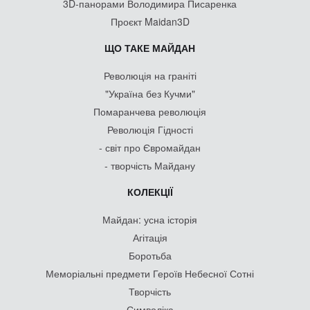
3D-панорами Володимира Писаренка
Проєкт Maidan3D
ЩО ТАКЕ МАЙДАН
Революція на граніті
"Україна без Кучми"
Помаранчева революція
Революція Гідності
- світ про Євромайдан
- творчість Майдану
КОЛЕКЦІЇ
Майдан: усна історія
Агітація
Боротьба
Меморіальні предмети Героїв Небесної Сотні
Творчість
Символіка