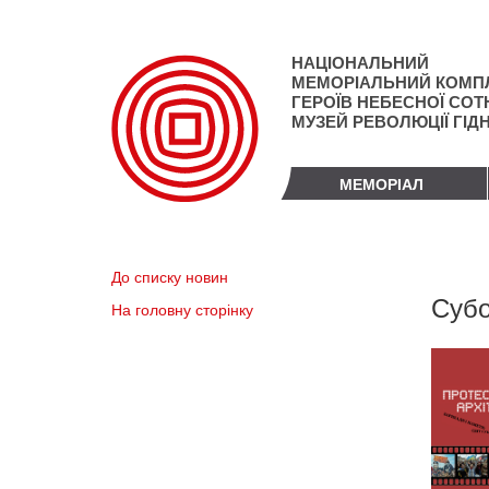
Перейти
до
основного
НАЦІОНАЛЬНИЙ
матеріалу
МЕМОРІАЛЬНИЙ КОМП
ГЕРОЇВ НЕБЕСНОЇ СОТН
МУЗЕЙ РЕВОЛЮЦІЇ ГІД
МЕМОРІАЛ
До списку новин
Субо
На головну сторінку