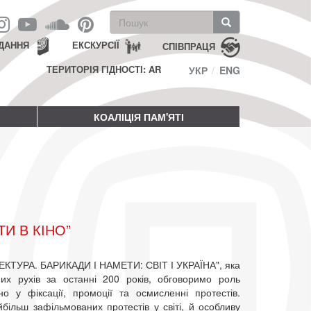
Пошукова
форма
Пошук
ДАННЯ
ЕКСКУРСІЇ
СПІВПРАЦЯ
ТЕРИТОРІЯ ГІДНОСТІ: AR
УКР
ENG
КОАЛІЦІЯ ПАМ'ЯТІ
ТИ В КІНО”
ТЕКТУРА. БАРИКАДИ І НАМЕТИ: СВІТ І УКРАЇНА", яка
них рухів за останні 200 років, обговоримо роль
о у фіксації, промоції та осмисленні протестів.
йбільш зафільмованих протестів у світі, й особливу