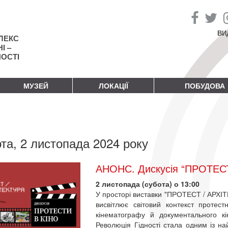
ВИ
ЛЕКС
І –
НОСТІ
МУЗЕЙ
ЛОКАЦІЇ
ПОБУДОВА
та, 2 листопада 2024 року
АНОНС. Дискусія “ПРОТЕС
2 листопада (субота) о 13:00
У просторі виставки "ПРОТЕСТ / АРХІ
висвітлює світовий контекст протест
кінематографу й документального кін
Революція Гідності стала одним із на