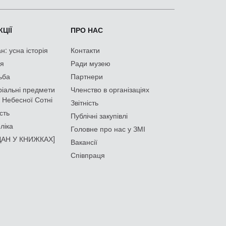
ЦІЇ
ПРО НАС
: усна історія
Контакти
ія
Ради музею
ьба
Партнери
іальні предмети
Членство в організаціях
 Небесної Сотні
Звітність
сть
Публічні закупівлі
ліка
Головне про нас у ЗМІ
АН У КНИЖКАХ]
Вакансії
Співпраця