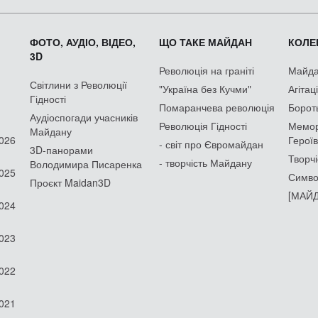
ФОТО, АУДІО, ВІДЕО,
ЩО ТАКЕ МАЙДАН
КОЛЕК
3D
Революція на граніті
Майдан
Світлини з Революції
"Україна без Кучми"
Агітац
Гідності
Помаранчева революція
Борот
Аудіоспогади учасників
Революція Гідності
Мемор
Майдану
2026
Героїв
- світ про Євромайдан
3D-панорами
Творчі
- творчість Майдану
Володимира Писаренка
2025
Симво
Проєкт Maidan3D
[МАЙД
2024
2023
2022
2021