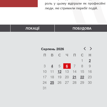
роль у цьому відіграли як професійні к
люди, які стримили перебіг подій.
ЛОКАЦІЇ
ПОБУДОВА
Попер
Наст
Серпень 2026
П
В
С
Ч
П
С
Н
1
2
3
4
5
6
7
8
9
10
11
12
13
14
15
16
17
18
19
20
21
22
23
24
25
26
27
28
29
30
31