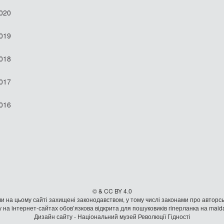
2020
2019
2018
2017
2016
© & CC BY 4.0
и на цьому сайті захищені законодавством, у тому числі законами про авторсь
 на iнтернет-сайтах обов’язкова відкрита для пошуковиків гiперланка на mai
Дизайн сайту - Національний музей Революції Гідності