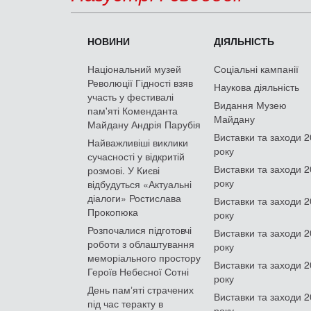
НОВИНИ
ДІЯЛЬНІСТЬ
Національний музей
Соціальні кампанії
Революції Гідності взяв
Наукова діяльність
участь у фестивалі
Видання Музею
пам'яті Коменданта
Майдану
Майдану Андрія Парубія
Виставки та заходи 
Найважливіші виклики
року
сучасності у відкритій
Виставки та заходи 
розмові. У Києві
року
відбудуться «Актуальні
діалоги» Ростислава
Виставки та заходи 
Прокопюка
року
Розпочалися підготовчі
Виставки та заходи 
роботи з облаштування
року
меморіального простору
Виставки та заходи 
Героїв Небесної Сотні
року
День памʼяті страчених
Виставки та заходи 
під час теракту в
року