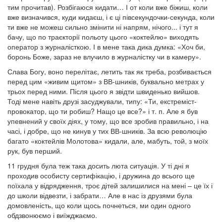
тим прочитав). Розбігаюся кидати… І от коли вже біжиш, коли
вже визначився, куди кидаєш, і є ці півсекундочки-секунда, коли
ти вже не можеш сильно змінити ні напрям, нічого... і тут я
бачу, що по траєкторії польоту цього «коктейлю» виходять
оператор з журналісткою. І в мене така дика думка: «Хоч би,
боронь Боже, зараз не влучило в журналістку чи в камеру».
Слава Богу, воно перелітає, летить так як треба, розбивається
перед цим «живим щитом» з ВВ-шників, буквально метрах у
трьох перед ними. Після цього я звідти швиденько вийшов.
Тоді мене навіть друзі засуджували, типу: «Ти, екстреміст-
провокатор, що ти робиш? Нащо це все?» і т. п. Але я був
упевнений у своїх діях, у тому, що все зробив правильно, і на
часі, і добре, що не кинув у тих ВВ-шників. За всю революцію
багато «коктейлів Молотова» кидали, але, мабуть, той, з моїх
рук, був перший.
11 грудня була теж така досить люта ситуація. У ті дні я
проходив особисту сертифікацію, і дружина до всього ще
поїхала у відрядження, троє дітей залишилися на мені – це їх і
до школи відвезти, і забрати… Але в нас із друзями була
домовленість, що коли щось почнеться, ми один одного
обдзвонюємо і виїжджаємо.