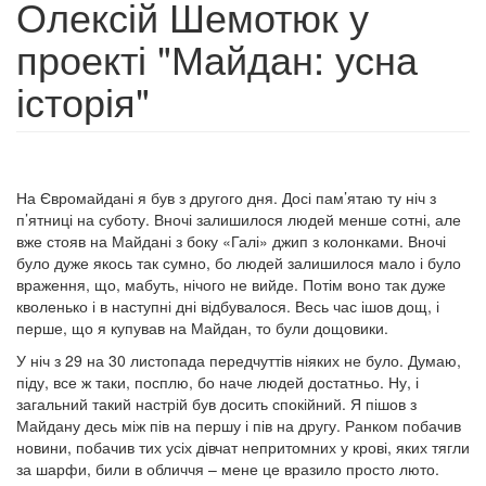
Олексій Шемотюк у
проекті "Майдан: усна
історія"
На Євромайдані я був з другого дня. Досі пам’ятаю ту ніч з
п’ятниці на суботу. Вночі залишилося людей менше сотні, але
вже стояв на Майдані з боку «Галі» джип з колонками. Вночі
було дуже якось так сумно, бо людей залишилося мало і було
враження, що, мабуть, нічого не вийде. Потім воно так дуже
кволенько і в наступні дні відбувалося. Весь час ішов дощ, і
перше, що я купував на Майдан, то були дощовики.
У ніч з 29 на 30 листопада передчуттів ніяких не було. Думаю,
піду, все ж таки, посплю, бо наче людей достатньо. Ну, і
загальний такий настрій був досить спокійний. Я пішов з
Майдану десь між пів на першу і пів на другу. Ранком побачив
новини, побачив тих усіх дівчат непритомних у крові, яких тягли
за шарфи, били в обличчя – мене це вразило просто люто.