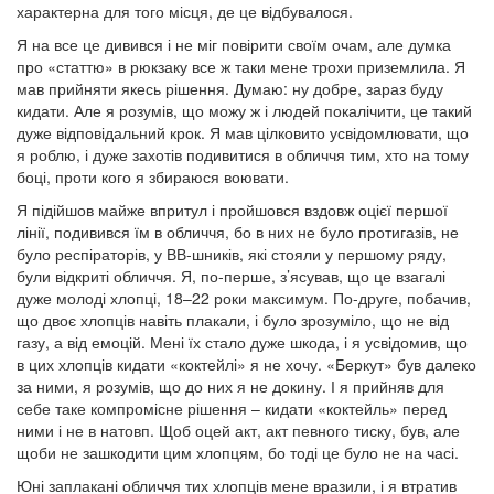
характерна для того місця, де це відбувалося.
Я на все це дивився і не міг повірити своїм очам, але думка
про «статтю» в рюкзаку все ж таки мене трохи приземлила. Я
мав прийняти якесь рішення. Думаю: ну добре, зараз буду
кидати. Але я розумів, що можу ж і людей покалічити, це такий
дуже відповідальний крок. Я мав цілковито усвідомлювати, що
я роблю, і дуже захотів подивитися в обличчя тим, хто на тому
боці, проти кого я збираюся воювати.
Я підійшов майже впритул і пройшовся вздовж оцієї першої
лінії, подивився їм в обличчя, бо в них не було протигазів, не
було респіраторів, у ВВ-шників, які стояли у першому ряду,
були відкриті обличчя. Я, по-перше, з’ясував, що це взагалі
дуже молоді хлопці, 18–22 роки максимум. По-друге, побачив,
що двоє хлопців навіть плакали, і було зрозуміло, що не від
газу, а від емоцій. Мені їх стало дуже шкода, і я усвідомив, що
в цих хлопців кидати «коктейлі» я не хочу. «Беркут» був далеко
за ними, я розумів, що до них я не докину. І я прийняв для
себе таке компромісне рішення – кидати «коктейль» перед
ними і не в натовп. Щоб оцей акт, акт певного тиску, був, але
щоби не зашкодити цим хлопцям, бо тоді це було не на часі.
Юні заплакані обличчя тих хлопців мене вразили, і я втратив