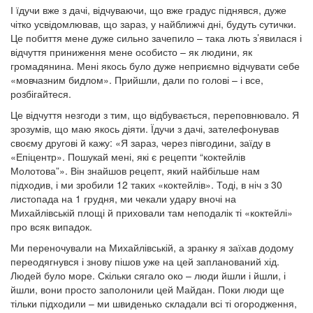
І їдучи вже з дачі, відчуваючи, що вже градус піднявся, дуже
чітко усвідомлював, що зараз, у найближчі дні, будуть сутички.
Це побиття мене дуже сильно зачепило – така лють з’явилася і
відчуття приниження мене особисто – як людини, як
громадянина. Мені якось було дуже неприємно відчувати себе
«мовчазним бидлом». Прийшли, дали по голові – і все,
розбігайтеся.
Це відчуття незгоди з тим, що відбувається, переповнювало. Я
зрозумів, що маю якось діяти. Їдучи з дачі, зателефонував
своєму другові й кажу: «Я зараз, через півгодини, заїду в
«Епіцентр». Пошукай мені, які є рецепти “коктейлів
Молотова”». Він знайшов рецепт, який найбільше нам
підходив, і ми зробили 12 таких «коктейлів». Тоді, в ніч з 30
листопада на 1 грудня, ми чекали удару вночі на
Михайлівській площі й приховали там неподалік ті «коктейлі»
про всяк випадок.
Ми переночували на Михайлівській, а зранку я заїхав додому
переодягнувся і знову пішов уже на цей запланований хід.
Людей було море. Скільки сягало око – люди йшли і йшли, і
йшли, вони просто заполонили цей Майдан. Поки люди ще
тільки підходили – ми швиденько складали всі ті огородження,