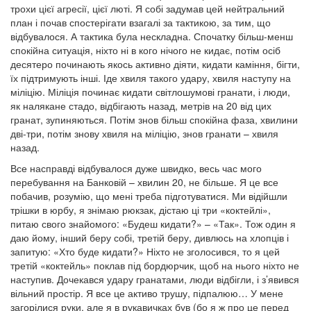
трохи цієї агресії, цієї люті. Я собі задумав цей нейтральний
план і почав спостерігати взагалі за тактикою, за тим, що
відбувалося. А тактика була нескладна. Спочатку більш-менш
спокійна ситуація, ніхто ні в кого нічого не кидає, потім осіб
десятеро починають якось активно діяти, кидати каміння, бігти,
їх підтримують інші. Іде хвиля такого удару, хвиля наступу на
міліцію. Міліція починає кидати світлошумові гранати, і люди,
як налякане стадо, відбігають назад, метрів на 20 від цих
гранат, зупиняються. Потім знов більш спокійна фаза, хвилини
дві-три, потім знову хвиля на міліцію, знов гранати – хвиля
назад.
Все насправді відбувалося дуже швидко, весь час мого
перебування на Банковій – хвилин 20, не більше. Я це все
побачив, розумію, що мені треба підготуватися. Ми відійшли
трішки в юрбу, я знімаю рюкзак, дістаю ці три «коктейлі»,
питаю свого знайомого: «Будеш кидати?» – «Так». Тож один я
даю йому, інший беру собі, третій беру, дивлюсь на хлопців і
запитую: «Хто буде кидати?» Ніхто не зголосився, то я цей
третій «коктейль» поклав під бордюрчик, щоб на нього ніхто не
наступив. Дочекався удару гранатами, люди відбігли, і з’явився
вільний простір. Я все це активо трушу, підпалюю… У мене
загорілися руки, але я в рукавичках був (бо я ж про це перед