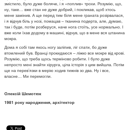
змістило, було дуже боляче, і я «поплив» трохи. Розумію, що,
ну, таке… вже стан не дуже добрий, і покликав, щоб хтось
мене замінив. А ще перед тим біля мене граната розірвалася,
і я відчув біль у нозі, помацав – тканина подерта, але, думаю,
так і буде, потім розберуся, наче нога стоїть, усе нормально. І
вже коли їхав додому в машині, відчув, що в мене вся штанина
мокра.
Дома я собі там якось ногу заліпив, ліг спати, бо дуже
втомлений був. Вранці прокидаюся – ліжко все мокре від крові.
Розумію, що треба щось терміново робити. І було дуже
непросто мені знайти хірурга, ціла історія з цим вийшла. Потім
ще на перев’язки в мерію ходив тижнів зо два. Ну і все,
власне… Ми перемогли.
Олексій Шемотюк
1981 року народження, архітектор