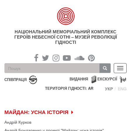
Перейти
до
основного
матеріалу
НАЦІОНАЛЬНИЙ МЕМОРІАЛЬНИЙ КОМПЛЕКС
ГЕРОЇВ НЕБЕСНОЇ СОТНІ – МУЗЕЙ РЕВОЛЮЦІЇ
ГІДНОСТІ
Пошукова
Toggl
форма
navig
Пошук
ВИДАННЯ
ЕКСКУРСІЇ
СПІВПРАЦЯ
ТЕРИТОРІЯ ГІДНОСТІ: AR
УКР
ENG
МАЙДАН: УСНА ІСТОРІЯ
Андрій Курков
Андрій Бондаренко у проекті "Майдан: усна історія"