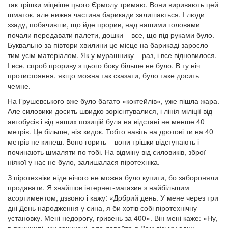
так трішки міцніше цього Єрмолу тримаю. Вони виривають цей
шматок, але нижня частина барикади залишається. І люди
ззаду, побачивши, що йде прорив, над нашими головами
почали передавати палети, дошки – все, що під руками було.
Буквально за півтори хвилини це місце на барикаді заросло
тим усім матеріалом. Як у мурашнику – раз, і все відновилося.
І все, спроб прориву з цього боку більше не було. В ту ніч
протистояння, якщо можна так сказати, було таке досить
чемне.
На Грушевського вже було багато «коктейлів», уже пішла жара.
Але силовики досить швидко зорієнтувалися, і лінія міліції від
автобусів і від наших позицій була на відстані не менше 40
метрів. Це більше, ніж кидок. Тобто навіть на дротові ти на 40
метрів не кинеш. Воно горить – вони трішки відступають і
починають шмаляти по тобі. На відміну від силовиків, зброї
ніякої у нас не було, залишалася піротехніка.
З піротехніки ніде нічого не можна було купити, бо забороняли
продавати. Я знайшов інтернет-магазин з найбільшим
асортиментом, дзвоню і кажу: «Добрий день. У мене через три
дні День народження у сина, я би хотів собі піротехнічну
установку. Мені недорогу, гривень за 400». Він мені каже: «Ну,