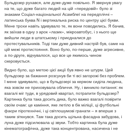
Бульдозер рухався, але дуже-дуже повільно. Я звернув увагу
на те, що дуже багато людей на цій «передовій» було зі
знаками Соціал-національної Асамблеї на передпліччі –
латинська буква N і вертикальна риска по центру цієї букви.
Мене трохи навіть здивувало те, як вони поводились. Я бачив,
як заїхав в одну з арок «лазик», мікроавтобус, і з нього ще
вийшли люди в штатському і приєдналися до
протестувальників. Тоді там дуже дивний настрій був, саме на
цій межі протистояння. Воно було, по-перше, дуже агресивне,
а по-друге, відчувалося, що все це якимось чином
скеровується.
Видно було, що метою цієї акції був явно не штурм. Цей
бульдозер за бажання розсунув би ті всі загорожі без проблем.
І мене здивувало, що в бульдозері за кермом сиділа людина,
яка зовсім не приховувала обличчя. Ну, і виникло питання: як
взагалі міг туди, в урядовий квартал, потрапити бульдозер?
Картинка була така досить дика, було важко взагалі повірити
своїм очам: це каміння, яке летіло в бік міліції, ці футбольні
фаєри піротехнічні, і ці світлошумові гранати – я вперше з
таким зіткнувся. Там така досить щільна фасадна забудова, і
луна дуже підсилювала ці звуки. Тобто картинка була дуже
кінематографічна, дуже така концентрована, насичена і не