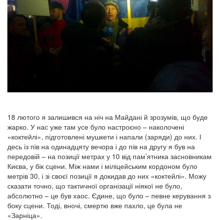
18 лютого я залишився на ніч на Майдані й зрозумів, що буде
жарко. У нас уже там усе було настроєно – наколочені
«коктейлі», підготовлені мушкети і напали (заряди) до них. І
десь із пів на одинадцяту вечора і до пів на другу я був на
передовій – на позиції метрах у 10 від пам’ятника засновникам
Києва, у бік сцени. Між нами і міліцейським кордоном було
метрів 30, і зі своєї позиції я докидав до них «коктейлі». Можу
сказати точно, що тактичної організації ніякої не було,
абсолютно – це був хаос. Єдине, що було – певне керування з
боку сцени. Тоді, вночі, смертю вже пахло, це була не
«Зарніца».