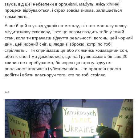
звуків, від цієї небезпеки в організмі, мабуть, якісь хімічні
процеси відбуваються, і страх зовсім зникає, залишається
тільки лють.
А ще й цей звук від ударів по металу, він теж має таку певну
медитативну складову, і все це разом вводить тебе у такий
стан, коли ти втрачаєш відчуття реальності: вогонь, цей чорний
дим, цей чорний сніг, ці люди зі зброєю, котрі по тобі
стріляють… Ти сприймаєш це або як якийсь кошмарний сон,
або як кіно. І ми домовилися, що на Грушевського більше 20
хвилин не перебуваємо, бо через цю втрату відчуття
реальності втрачаєш і убезпеченість – ти прагнеш просто
добігти і вбити власноруч того, хто по тобі стріляє.
***