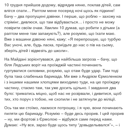
10 грудня прийшов додому, відрядив няню, поклав дітей, сам
влігся спати… Раптом мене посеред ночі щось як підкине!
Бачу – два пропущені дзвінки. І перше, що роблю – захожу на
стрімінг, дивлюся, що там відбувається… і просто не можу
повірити своїм очам. Хвилин 10 думав, що робити з дітьми (а
раптом мене там запакують?), але розумію, що їхати маю.
Вже з машини дзвоню няні, кажу: «Я перепрошую, що турбую
Вас уночі, але, будь ласка, приїдьте до нас о пів на сьому,
зберіть дітей і відвезіть до школи».
На Майдані зорієнтувався, де найбільша загроза – бачу, що
біля Лядських воріт на проїжджій частині починають
гуртуватися силовики, розумію, що отам буде удар. Там тоді
була така слабенька барикада. Ми вже з Андрієм Єрмоленком
і з іншими нашими хлопцями виходимо туди, на цю проїжджу
частину, стаємо там, так уже досить щільно. І завдання два
було: триматись міцно, щоб нас не розірвали, і дивитися, щоб
тих, хто поруч з тобою, не схопили і не затягнули до міліції.
Ось так ми стоїмо, лаємося потрошку, і я чую, вони починають
пиляти цю барикаду. Розумію – буде десь прорив. І цей прорив
– ну, ми фортові з Єрмолою – відбувся саме перед нами.
Думаю: «Ну все, зараз буде щось типу “довыделывался”», – і