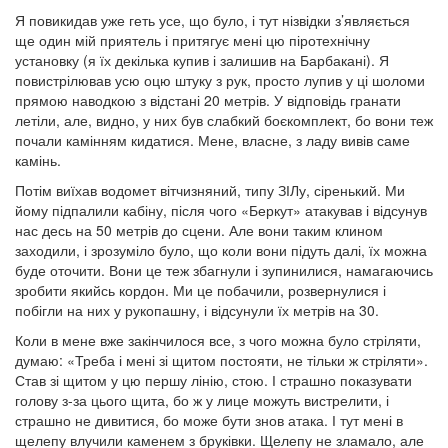
Я повикидав уже геть усе, що було, і тут нізвідки з’являється
ще один мій приятель і притягує мені цю піротехнічну
установку (я їх декілька купив і залишив на Барбакані). Я
повистрілював усю оцю штуку з рук, просто лупив у ці шоломи
прямою наводкою з відстані 20 метрів. У відповідь гранати
летіли, але, видно, у них був слабкий боєкомплект, бо вони теж
почали камінням кидатися. Мене, власне, з ладу вивів саме
камінь.
Потім виїхав водомет вітчизняний, типу ЗІЛу, сіренький. Ми
йому підпалили кабіну, після чого «Беркут» атакував і відсунув
нас десь на 50 метрів до сцени. Але вони таким клином
заходили, і зрозуміло було, що коли вони підуть далі, їх можна
буде оточити. Вони це теж збагнули і зупинилися, намагаючись
зробити якийсь кордон. Ми це побачили, розвернулися і
побігли на них у рукопашну, і відсунули їх метрів на 30.
Коли в мене вже закінчилося все, з чого можна було стріляти,
думаю: «Треба і мені зі щитом постояти, не тільки ж стріляти».
Став зі щитом у цю першу лінію, стою. І страшно показувати
голову з-за цього щита, бо ж у лице можуть вистрелити, і
страшно не дивитися, бо може бути знов атака. І тут мені в
щелепу влучили каменем з бруківки. Щелепу не зламало, але