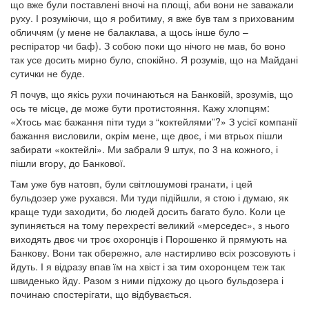
що вже були поставлені вночі на площі, аби вони не заважали
руху. І розуміючи, що я робитиму, я вже був там з прихованим
обличчям (у мене не балаклава, а щось інше було –
респіратор чи баф). З собою поки що нічого не мав, бо воно
так усе досить мирно було, спокійно. Я розумів, що на Майдані
сутички не буде.
Я почув, що якісь рухи починаються на Банковій, зрозумів, що
ось те місце, де може бути протистояння. Кажу хлопцям:
«Хтось має бажання піти туди з “коктейлями”?» З усієї компанії
бажання висловили, окрім мене, ще двоє, і ми втрьох пішли
забирати «коктейлі». Ми забрали 9 штук, по 3 на кожного, і
пішли вгору, до Банкової.
Там уже був натовп, були світлошумові гранати, і цей
бульдозер уже рухався. Ми туди підійшли, я стою і думаю, як
краще туди заходити, бо людей досить багато було. Коли це
зупиняється на тому перехресті великий «мерседес», з нього
виходять двоє чи троє охоронців і Порошенко й прямують на
Банкову. Вони так обережно, але настирливо всіх розсовують і
йдуть. І я відразу впав їм на хвіст і за тим охоронцем теж так
швиденько йду. Разом з ними підхожу до цього бульдозера і
починаю спостерігати, що відбувається.