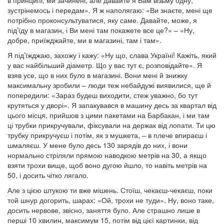
в принципі, ми зачинені, але давайте я Вам візьму одну,
зустрінемось і передам». Я ж наполягаю: «Ви знаєте, мені ще
потрібно проконсультуватися, яку саме. Давайте, може, я
під’їду в магазин, і Ви мені там покажете все це?» – «Ну,
добре, приїжджайте, ми в магазині, там і там».
Я під’їжджаю, захожу і кажу: «Ну що, слава Україні! Кажіть, який
у вас найбільший діаметр. Що у вас тут є, розповідайте». Я
взяв усе, що в них було в магазині. Вони мені й знижку
максимальну зробили – люди теж небайдужі виявилися, ще й
попередили: «Зараз будеш виходити, стеж уважно, бо тут
крутяться у дворі». Я запакувався в машину десь за квартал від
цього місця, прийшов з цими пакетами на Барбакан, і ми там
ці трубки прикручували, фіксували на держак від лопати. Ти цю
трубку прикручуєш і потім, як з мушкета, – в плече впираєш і
шмаляєш. У мене було десь 130 зарядів до них, і вони
нормально стріляли прямою наводкою метрів на 30, а якщо
взяти трохи вище, щоб воно дугою йшло, то навіть метрів на
50, і досить чітко лягало.
Але з цією штукою ти вже мішень. Стоїш, чекаєш-чекаєш, поки
той шнур догорить, шарах: «Ой, трохи не туди». Ну, воно таке,
досить нервове, звісно, заняття було. Але страшно лише в
перші 10 хвилин, максимум 15, потім від цієї картинки, від