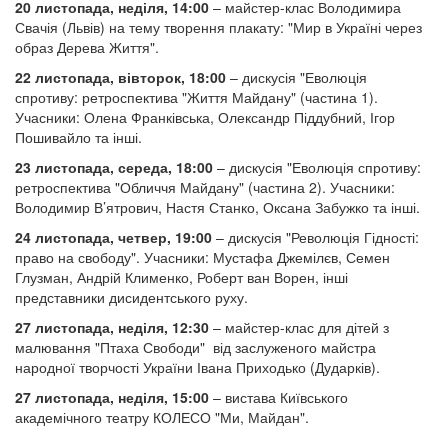
20 листопада, неділя, 14:00
– майстер-клас Володимира
Свачія (Львів) на тему творення плакату: "Мир в Україні через
образ Дерева Життя".
22 листопада, вівторок,
18:00
– дискусія "Еволюція
спротиву: ретроспектива "Життя Майдану" (частина 1).
Учасники: Олена Франківська, Олександр Піддубний, Ігор
Пошивайло та інші.
23 листопада, середа,
18:00
– дискусія "Еволюція спротиву:
ретроспектива "Обличчя Майдану" (частина 2). Учасники:
Володимир В’ятрович, Настя Станко, Оксана Забужко та інші.
24 листопада, четвер,
19:00
– дискусія "Революція Гідності:
право на свободу". Учасники: Мустафа Джемілєв, Семен
Глузман, Андрій Клименко, Роберт ван Ворен, інші
представники дисидентського руху.
27 листопада, неділя,
12:30
– майстер-клас для дітей з
малювання "Птаха Свободи" від заслуженого майстра
народної творчості України Івана Приходько (Дударків).
27 листопада, неділя, 15:00
– вистава Київського
академічного театру КОЛЕСО "Ми, Майдан".