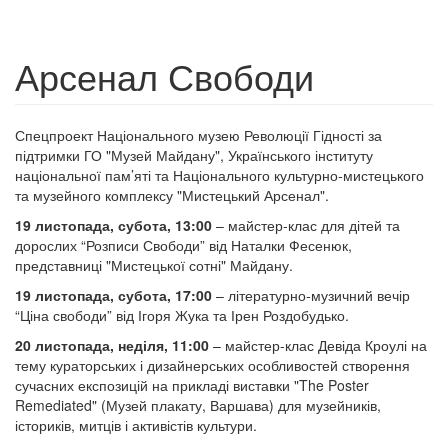
Арсенал Свободи
Спецпроект Національного музею Революції Гідності за
підтримки ГО "Музей Майдану", Українського інституту
національної пам’яті та Національного культурно-мистецького
та музейного комплексу "Мистецький Арсенал".
19 листопада, субота,
13:00
– майстер-клас для дітей та
дорослих “Розписи Свободи” від Наталки Фесенюк,
представниці "Мистецької сотні" Майдану.
19 листопада, субота, 17:00
– літературно-музичний вечір
“Ціна свободи” від Ігоря Жука та Ірен Роздобудько.
20 листопада, неділя,
11:00
– майстер-клас Девіда Кроулі на
тему кураторських і дизайнерських особливостей створення
сучасних експозицій на прикладі виставки "The Poster
Remediated" (Музей плакату, Варшава) для музейників,
істориків, митців і активістів культури.