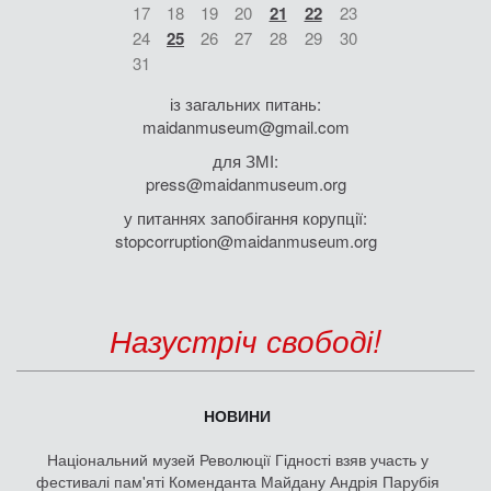
17
18
19
20
21
22
23
24
25
26
27
28
29
30
31
із загальних питань:
maidanmuseum@gmail.com
для ЗМІ:
press@maidanmuseum.org
у питаннях запобігання корупції:
stopcorruption@maidanmuseum.org
Назустріч свободі!
НОВИНИ
Національний музей Революції Гідності взяв участь у
фестивалі пам'яті Коменданта Майдану Андрія Парубія