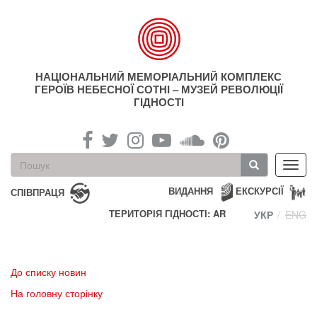
Перейти
до
основного
матеріалу
НАЦІОНАЛЬНИЙ МЕМОРІАЛЬНИЙ КОМПЛЕКС
ГЕРОЇВ НЕБЕСНОЇ СОТНІ – МУЗЕЙ РЕВОЛЮЦІЇ
ГІДНОСТІ
Пошукова
Toggl
форма
navig
Пошук
ВИДАННЯ
ЕКСКУРСІЇ
СПІВПРАЦЯ
ТЕРИТОРІЯ ГІДНОСТІ: AR
УКР
ENG
До списку новин
На головну сторінку