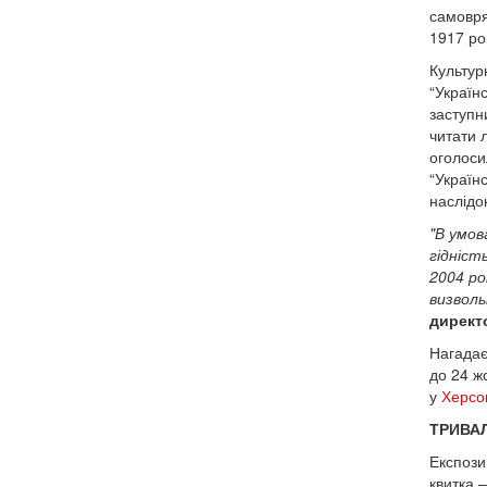
самовря
1917 ро
Культур
“Україн
заступн
читати л
оголоси
“Україн
наслідо
"В умов
гідніст
2004
ро
визволь
директо
Нагадаєм
до 24 ж
у
Херсо
ТРИВА
Експози
квитка –