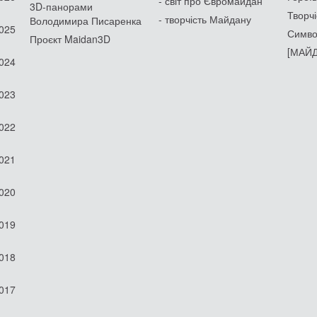
- світ про Євромайдан
3D-панорами
Творчі
- творчість Майдану
Володимира Писаренка
2025
Симво
Проєкт Maidan3D
[МАЙД
2024
2023
2022
2021
2020
2019
2018
2017