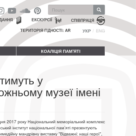
Пошукова
форма
Пошук
ДАННЯ
ЕКСКУРСІЇ
СПІВПРАЦЯ
ТЕРИТОРІЯ ГІДНОСТІ: AR
УКР
ENG
КОАЛІЦІЯ ПАМ'ЯТІ
атимуть у
жньому музеї імені
удня 2017 року Національний меморіальний комплекс
нський інститут національної пам’яті презентують
едійну мандрівну виставку "Відважні: наші герої",