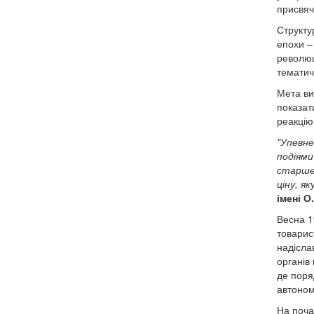
присвяч
Структу
епохи –
революці
тематич
Мета ви
показат
реакцію
"Упевне
подіями
старше 
ціну, я
імені О
Весна 1
товарис
надісла
органів
де поря
автономі
На почат