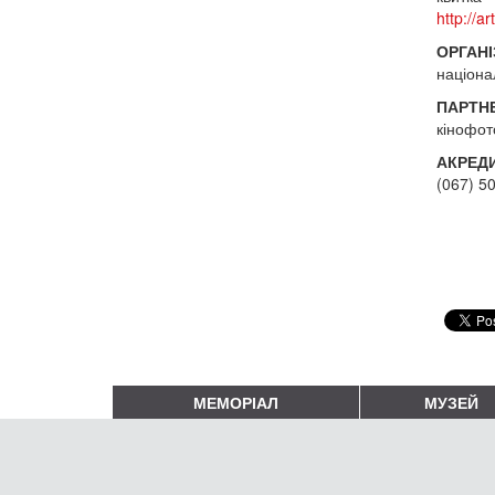
http://a
ОРГАНІ
націона
ПАРТН
кінофот
АКРЕДИ
(067) 50
МЕМОРІАЛ
МУЗЕЙ