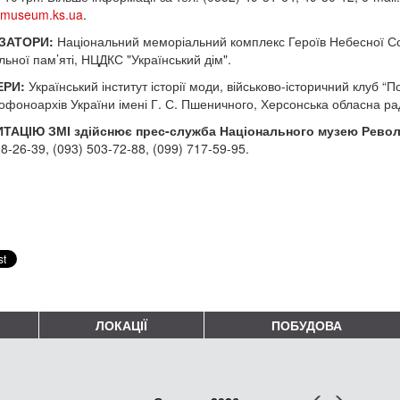
rtmuseum.ks.ua
.
ЗАТОРИ:
Національний меморіальний комплекс Героїв Небесної Сотн
льної пам’яті, НЦДКС "Український дім".
ЕРИ:
Український інститут історії моди, військово-історичний клуб 
офоноархів України імені Г. С. Пшеничного, Херсонська обласна рада
ТАЦІЮ ЗМІ здійснює прес-служба Національного музею Револю
8-26-39, (093) 503-72-88, (099) 717-59-95.
ЛОКАЦІЇ
ПОБУДОВА