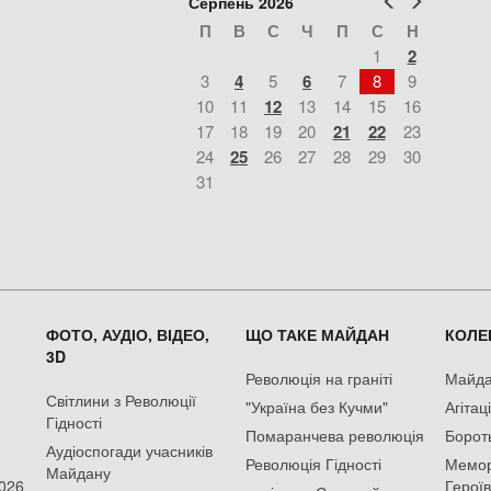
Попер
Наст
Серпень 2026
П
В
С
Ч
П
С
Н
1
2
3
4
5
6
7
8
9
10
11
12
13
14
15
16
17
18
19
20
21
22
23
24
25
26
27
28
29
30
31
ФОТО, АУДІО, ВІДЕО,
ЩО ТАКЕ МАЙДАН
КОЛЕК
3D
Революція на граніті
Майдан
Світлини з Революції
"Україна без Кучми"
Агітац
Гідності
Помаранчева революція
Борот
Аудіоспогади учасників
Революція Гідності
Мемор
Майдану
2026
Героїв