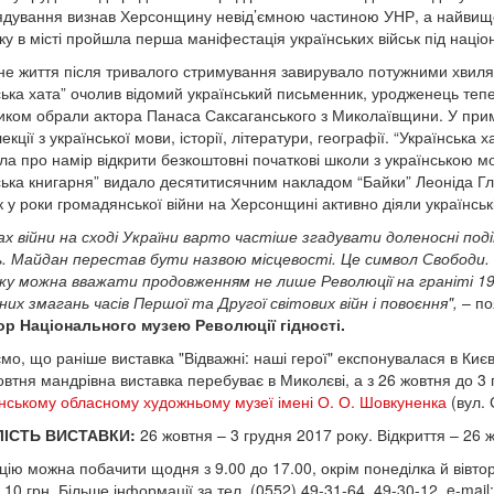
дування визнав Херсонщину невід’ємною частиною УНР, а найвищою
ку в місті пройшла перша маніфестація українських військ під нац
не життя після тривалого стримування завирувало потужними хвиля
ська хата” очолив відомий український письменник, уродженець те
иком обрали актора Панаса Саксаганського з Миколаївщини. У прим
екції з української мови, історії, літератури, географії. “Українська
ла про намір відкрити безкоштовні початкові школи з українською 
ська книгарня” видало десятитисячним накладом “Байки” Леоніда Гл
к у роки громадянської війни на Херсонщині активно діяли українські
ах війни на
с
ході України варто частіше згадувати доленосні поді
ь. Майдан перестав бути назвою місцевості. Це символ Свобод
ку можна вважати продовженням не лише Революції на граніті 1
них змагань часів Першої та Другої світових війн і повоєння",
– по
р Національного музею Революції гідності.
о, що раніше виставка "Відважні: наші герої" експонувалася в Києві,
овтня мандрівна виставка перебуває в Миколєві, а з 26 жовтня до 3 
нському обласному художньому музеї імені О. О. Шовкуненка
(вул. 
ЛІСТЬ ВИСТАВКИ:
26 жовтня – 3 грудня 2017 року. Відкриття – 26 ж
цію можна побачити щодня з 9.00 до 17.00, окрім понеділка й вівто
 10 грн. Більше інформації за тел. (0552) 49-31-64, 49-30-12, e-mail