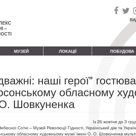
ВИ
ЛЕКС
І –
НОСТІ
МУЗЕЙ
ЛОКАЦІЇ
ПОБУДОВА
дважні: наші герої" гостюв
рсонському обласному худо
 О. Шовкуненка
Із 26 жовтня до 3 гр
Небесної Сотні – Музей Революції Гідності, Український дім та Украї
нському обласному художньому музеї імені О. О. Шовкуненка мультим