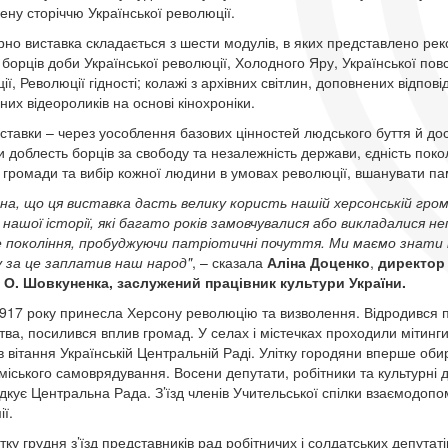
ену сторіччю Української революції.
рно виставка складається з шести модулів, в яких представлено рек
 борців доби Української революції, Холодного Яру, Української повс
ї, Революції гідності; колажі з архівних світлин, доповнених відпов
них відеороликів на основі кінохроніки.
ставки – через уособлення базових цінностей людського буття й дос
и доблесть борців за свободу та незалежність держави, єдність поко
 громади та вибір кожної людини в умовах революції, вшанувати пам
на, що ця виставка дасть велику користь нашій херсонській грома
 нашої історії, які багато років замовчувалися або викладалися 
покоління, пробуджуючи патріотичні почуття. Ми маємо знати і
ку за це заплатив наш народ"
, – сказала
Аліна Доценко
,
директо
. О. Шовкуненка
, заслужений працівник культури України.
917 року принесла Херсону революцію та визволення. Відродився п
тва, посилився вплив громад. У селах і містечках проходили мітинги
в вітання Українській Центральній Раді. Улітку городяни вперше оби
 міського самоврядування. Восени депутати, робітники та культурні
дкує Центральна Рада. З’їзд членів Учительської спілки взаємодопо
ї.
ку грудня з’їзд представників рад робітничих і солдатських депутаті