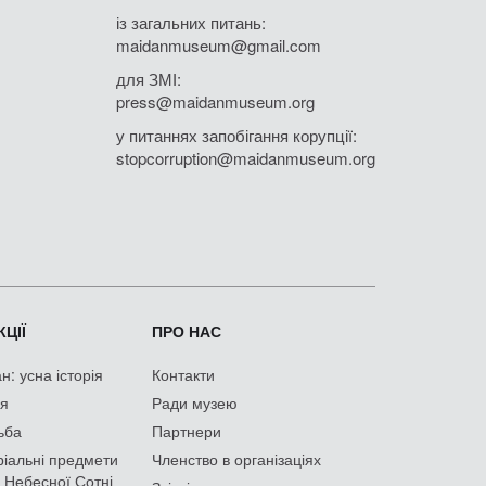
із загальних питань:
maidanmuseum@gmail.com
для ЗМІ:
press@maidanmuseum.org
у питаннях запобігання корупції:
stopcorruption@maidanmuseum.org
ЦІЇ
ПРО НАС
: усна історія
Контакти
ія
Ради музею
ьба
Партнери
іальні предмети
Членство в організаціях
 Небесної Сотні