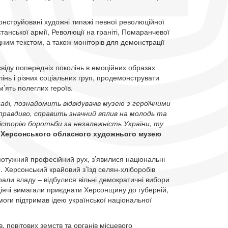
онструйовані художні типажі певної революційної
танської армії, Революції на граніті, Помаранчевої
ідним текстом, а також моніторів для демонстрації
віду попередніх поколінь в емоційних образах
лінь і різних соціальних груп, продемонструвати
’ять полеглих героїв.
ді, познайомить відвідувачів музею з героїчними
неправдиво, справить значний вплив на молодь та
сторію боротьби за незалежність України, ту
р
Херсонського обласного художнього музею
отужний професійний рух, з’явилися національні
. Херсонський крайовий з’їзд селян-хліборобів
рали владу – відбулися вільні демократичні вибори
 діячі вимагали приєднати Херсонщину до губерній,
моги підтримав ідею української національної
в, повітових земств та органів місцевого