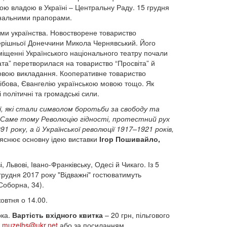
 владою в Україні – Центральну Раду. 15 грудня
іональними прапорами.
ми українства. Новостворене товариство
перішньої Донеччини Микола Чернявський. Його
іщенні Українського національного театру почали
 хата” перетворилася на товариство “Просвіта” й
мовою викладання. Кооперативне товариство
ібова, Євангелію українською мовою тощо. Як
 політичні та громадські сили.
ї, які стали символом боротьби за свободу та
и. Саме тому Революцію
г
ідності, протестний рух
991
року, а й Української революції 1917–1921
років,
яснює основну ідею виставки
Ігор Пошивайло,
 Львові, Івано-Франківську, Одесі й Чикаго. Із 5
грудня 2017 року "Відважні" гостюватимуть
Соборна, 34).
овтня о 14.00.
рка.
Вартість вхідного квитка
– 20 грн, пільгового
:
muzeihs@ukr.net
або за посиланням