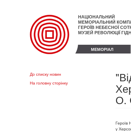
Перейти
до
основного
НАЦІОНАЛЬНИЙ
матеріалу
МЕМОРІАЛЬНИЙ КОМП
ГЕРОЇВ НЕБЕСНОЇ СОТН
МУЗЕЙ РЕВОЛЮЦІЇ ГІД
МЕМОРІАЛ
"Ві
До списку новин
На головну сторінку
Хе
О.
Героїв 
у Херсо