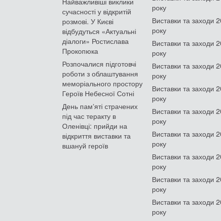
Найважливіші виклики
року
сучасності у відкритій
Виставки та заходи 
розмові. У Києві
року
відбудуться «Актуальні
діалоги» Ростислава
Виставки та заходи 
Прокопюка
року
Розпочалися підготовчі
Виставки та заходи 
роботи з облаштування
року
меморіального простору
Виставки та заходи 
Героїв Небесної Сотні
року
День памʼяті страчених
Виставки та заходи 
під час теракту в
року
Оленівці: прийди на
Виставки та заходи 
відкриття виставки та
року
вшануй героїв
Виставки та заходи 
року
Виставки та заходи 
року
Виставки та заходи 
року