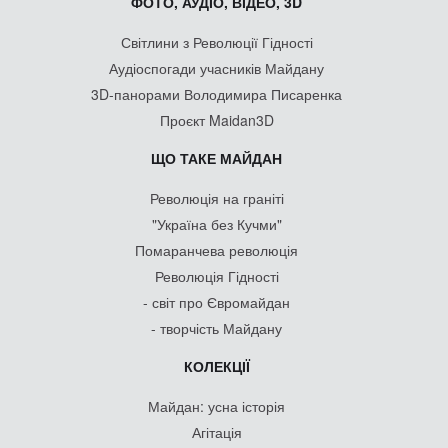
ФОТО, АУДІО, ВІДЕО, 3D
Світлини з Революції Гідності
Аудіоспогади учасників Майдану
3D-панорами Володимира Писаренка
Проєкт Maidan3D
ЩО ТАКЕ МАЙДАН
Революція на граніті
"Україна без Кучми"
Помаранчева революція
Революція Гідності
- світ про Євромайдан
- творчість Майдану
КОЛЕКЦІЇ
Майдан: усна історія
Агітація