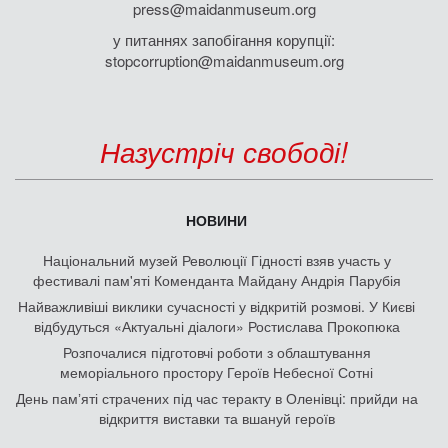
press@maidanmuseum.org
у питаннях запобігання корупції:
stopcorruption@maidanmuseum.org
Назустріч свободі!
НОВИНИ
Національний музей Революції Гідності взяв участь у
фестивалі пам'яті Коменданта Майдану Андрія Парубія
Найважливіші виклики сучасності у відкритій розмові. У Києві
відбудуться «Актуальні діалоги» Ростислава Прокопюка
Розпочалися підготовчі роботи з облаштування
меморіального простору Героїв Небесної Сотні
День памʼяті страчених під час теракту в Оленівці: прийди на
відкриття виставки та вшануй героїв