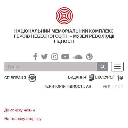
Перейти
до
основного
матеріалу
НАЦІОНАЛЬНИЙ МЕМОРІАЛЬНИЙ КОМПЛЕКС
ГЕРОЇВ НЕБЕСНОЇ СОТНІ – МУЗЕЙ РЕВОЛЮЦІЇ
ГІДНОСТІ
Пошукова
Toggl
форма
navig
Пошук
ВИДАННЯ
ЕКСКУРСІЇ
СПІВПРАЦЯ
ТЕРИТОРІЯ ГІДНОСТІ: AR
УКР
ENG
До списку новин
На головну сторінку