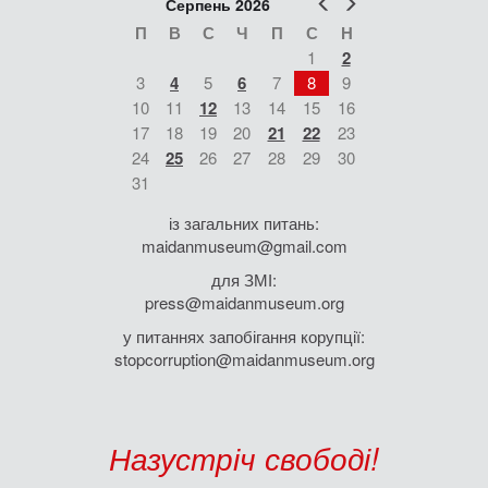
Попер
Наст
Серпень 2026
П
В
С
Ч
П
С
Н
1
2
3
4
5
6
7
8
9
10
11
12
13
14
15
16
17
18
19
20
21
22
23
24
25
26
27
28
29
30
31
із загальних питань:
maidanmuseum@gmail.com
для ЗМІ:
press@maidanmuseum.org
у питаннях запобігання корупції:
stopcorruption@maidanmuseum.org
Назустріч свободі!