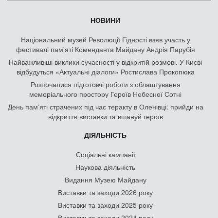
НОВИНИ
Національний музей Революції Гідності взяв участь у
фестивалі пам'яті Коменданта Майдану Андрія Парубія
Найважливіші виклики сучасності у відкритій розмові. У Києві
відбудуться «Актуальні діалоги» Ростислава Прокопюка
Розпочалися підготовчі роботи з облаштування
меморіального простору Героїв Небесної Сотні
День памʼяті страчених під час теракту в Оленівці: прийди на
відкриття виставки та вшануй героїв
ДІЯЛЬНІСТЬ
Соціальні кампанії
Наукова діяльність
Видання Музею Майдану
Виставки та заходи 2026 року
Виставки та заходи 2025 року
Виставки та заходи 2024 року