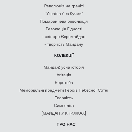
Революція на граніті
"Україна без Кучми"
Помаранчева революція
Революція Гідності
- світ про Євромайдан
- творчість Майдану
КОЛЕКЦІЇ
Майдан: усна історія
Агітація
Боротьба
Меморіальні предмети Героїв Небесної Сотні
Творчість
Символіка
[МАЙДАН У КНИЖКАХ]
ПРО НАС