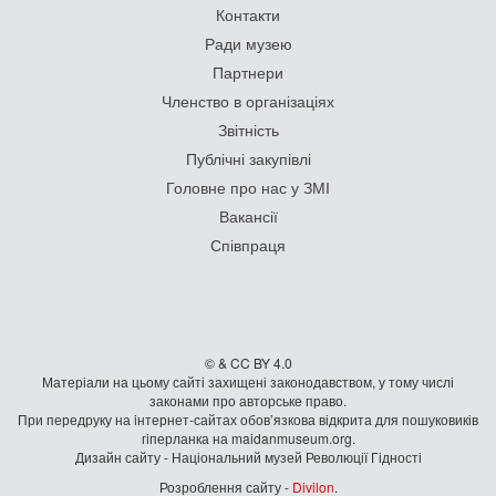
Контакти
Ради музею
Партнери
Членство в організаціях
Звітність
Публічні закупівлі
Головне про нас у ЗМІ
Вакансії
Співпраця
© & CC BY 4.0
Матеріали на цьому сайті захищені законодавством, у тому числі
законами про авторське право.
При передруку на iнтернет-сайтах обов’язкова відкрита для пошуковиків
гiперланка на maidanmuseum.org.
Дизайн сайту - Національний музей Революції Гідності
Розроблення сайту -
Divilon
.