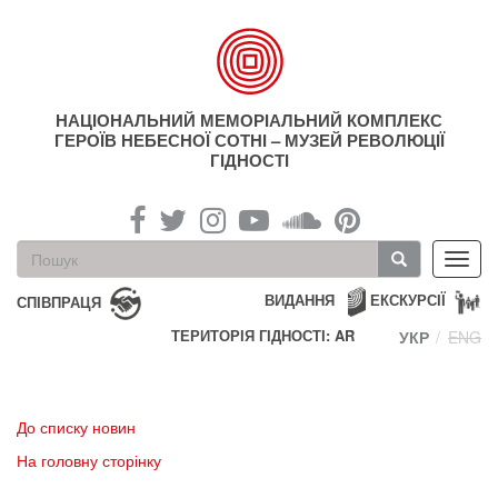
Перейти
до
основного
матеріалу
НАЦІОНАЛЬНИЙ МЕМОРІАЛЬНИЙ КОМПЛЕКС
ГЕРОЇВ НЕБЕСНОЇ СОТНІ – МУЗЕЙ РЕВОЛЮЦІЇ
ГІДНОСТІ
Пошукова
Toggl
форма
navig
Пошук
ВИДАННЯ
ЕКСКУРСІЇ
СПІВПРАЦЯ
ТЕРИТОРІЯ ГІДНОСТІ: AR
УКР
ENG
До списку новин
На головну сторінку