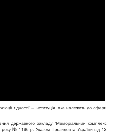
юції гідності" – інституція, яка належить до сфери
рення державного закладу "Меморіальний комплекс
5 року № 1186-р. Указом Президента України від 12