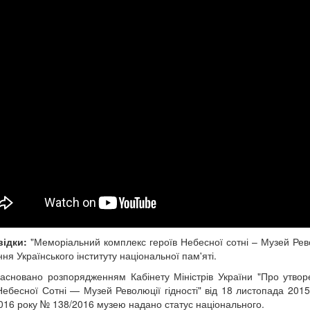
відки:
"Меморіальний комплекс героїв Небесної сотні – Музей Револ
ня Українського інституту національної пам'яті.
асновано розпорядженням Кабінету Міністрів України "Про утво
Небесної Сотні — Музей Революції гідності" від 18 листопада 201
2016 року № 138/2016 музею надано статус національного.