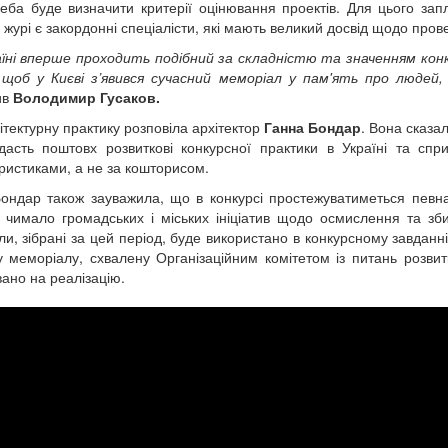
еба буде визначити критерії оцінювання проектів. Для цього зап
і журі є закордонні спеціалісти, які мають великий досвід щодо пров
їні вперше проходить подібний за складністю та значенням конк
 щоб у Києві з’явився сучасний меморіал у пам'ять про людей
ив
Володимир Гусаков.
ітектурну практику розповіла архітектор
Ганна Бондар
. Вона сказа
дасть поштовх розвиткові конкурсної практики в Україні та сп
ристиками, а не за кошторисом.
ондар також зауважила, що в конкурсі простежуватиметься певна 
 чимало громадських і міських ініціатив щодо осмислення та збир
ли, зібрані за цей період, буде використано в конкурсному завдан
у меморіалу, схвалену Організаційним комітетом із питань розви
вано на реалізацію.