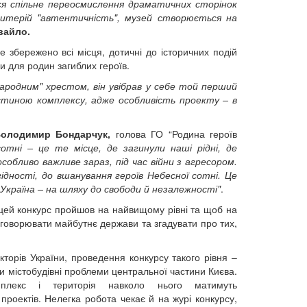
ься спільне переосмислення драматичних сторінок
ритерій "автентичність", музей створюється на
вайло.
 збережено всі місця, дотичні до історичних подій
и для родин загиблих героїв.
ародним" хрестом, він увібрав у себе той перший
астиною комплексу, адже особливість проекту – в
олодимир Бондарчук,
голова ГО “Родина героїв
отні – це те місце, де загинули наші рідні, де
обливо важливе зараз, під час війни з агресором.
дності, до вшанування героїв Небесної сотні. Це
 Україна – на шляху до свободи й незалежності"
.
 цей конкурс пройшов на найвищому рівні та щоб на
бговорювати майбутнє держави та згадувати про тих,
торів України, проведення конкурсу такого рівня –
и містобудівні проблеми центральної частини Києва.
лекс і територія навколо нього матимуть
 проектів. Нелегка робота чекає й на журі конкурсу,