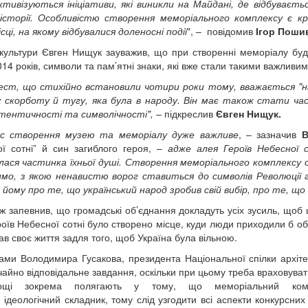
тивізуються ініціативи, які виникли на Майдані, де відбуваєт
 історії. Особливістю створення меморіального комплексу є к
сці, на якому відбувалися доленосні події
", – повідомив
Ігор Поши
 культури Євген Нищук зауважив, що при створенні меморіалу буде
14 років, символи та пам’ятні знаки, які вже стали такими важливим
ест, що стихійно встановили чотири роки тому, вважається "н
у скорботу й тугу, яка була в народу. Він має також стати ч
тентичності та символічності", –
підкреслив
Євген Нищук.
с створення музею та меморіалу дуже важливе
, – зазначив
В
ї сотні” й син загиблого героя, –
адже алея Героїв Небесної с
ася частинка їхньої душі. Створення меморіального комплексу ос
мо, з якою ненавистю ворог ставиться до символів Революції гі
 йому про те, що український народ зробив свій вибір, про те, що
ож запевнив, що громадські об’єднання докладуть усіх зусиль, щоб
роїв Небесної сотні було створено місце, куди люди приходили б о
дав своє життя задля того, щоб Україна була вільною.
ами Володимира Гусакова, президента Національної спілки архітек
айно відповідальне завдання, оскільки при цьому треба враховуват
нощі зокрема полягають у тому, що меморіальний комп
 ідеологічний складник, тому слід узгодити всі аспекти конкурсних