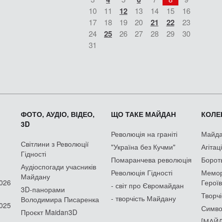
10
11
12
13
14
15
16
17
18
19
20
21
22
23
24
25
26
27
28
29
30
31
ФОТО, АУДІО, ВІДЕО,
ЩО ТАКЕ МАЙДАН
КОЛЕК
3D
Революція на граніті
Майдан
Світлини з Революції
"Україна без Кучми"
Агітац
Гідності
Помаранчева революція
Борот
Аудіоспогади учасників
Революція Гідності
Мемор
Майдану
2026
Героїв
- світ про Євромайдан
3D-панорами
Творчі
- творчість Майдану
Володимира Писаренка
2025
Симво
Проєкт Maidan3D
[МАЙД