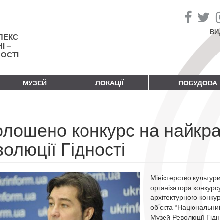
ВИ
ЛЕКС
І –
НОСТІ
МУЗЕЙ
ЛОКАЦІЇ
ПОБУДОВА
олошено конкурс на найкр
олюції Гідності
Міністерство культур
організатора конкурс
архітектурного конку
об’єкта “Національни
Музей Революції Гідно