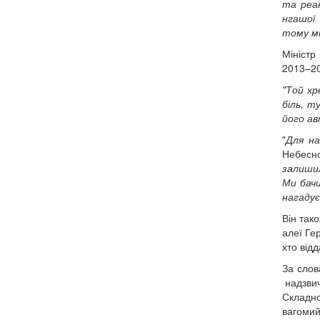
та реак
нгашої
тому мі
Міністр
2013–20
"Той хр
біль, т
його ав
"
Для на
Небесно
залишил
Ми бачи
нагадує
Він так
алеї Ге
хто від
За слов
надзвич
Склад
вагомий