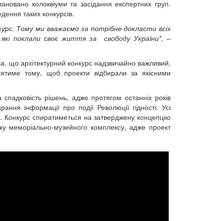
лановано колоквіуми та засідання експертних груп.
едення таких конкурсів.
урс. Тому ми вважаємо за потрібне докласти всіх
, які поклали своє життя за свободу України",
–
ла, що архітектурний конкурс надзвичайно важливий,
риятиме тому, щоб проекти відбирали за якісними
спадковість рішень, адже протягом останніх років
ання інформації про події Революції гідності. Усі
ні. Конкурс спиратиметься на затверджену концепцію
тку меморіально-музейного комплексу, адже проект