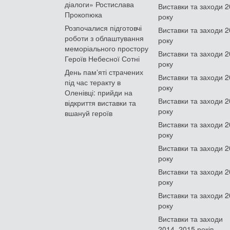
діалоги» Ростислава
Виставки та заходи 
Прокопюка
року
Розпочалися підготовчі
Виставки та заходи 
роботи з облаштування
року
меморіального простору
Виставки та заходи 
Героїв Небесної Сотні
року
День памʼяті страчених
Виставки та заходи 
під час теракту в
року
Оленівці: прийди на
Виставки та заходи 
відкриття виставки та
року
вшануй героїв
Виставки та заходи 
року
Виставки та заходи 
року
Виставки та заходи 
року
Виставки та заходи 
року
Виставки та заходи
2014–2015 років