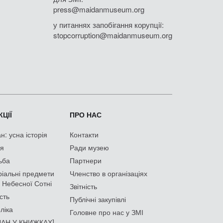
press@maidanmuseum.org
у питаннях запобігання корупції:
stopcorruption@maidanmuseum.org
ЦІЇ
ПРО НАС
: усна історія
Контакти
ія
Ради музею
ьба
Партнери
іальні предмети
Членство в організаціях
 Небесної Сотні
Звітність
сть
Публічні закупівлі
ліка
Головне про нас у ЗМІ
АН У КНИЖКАХ]