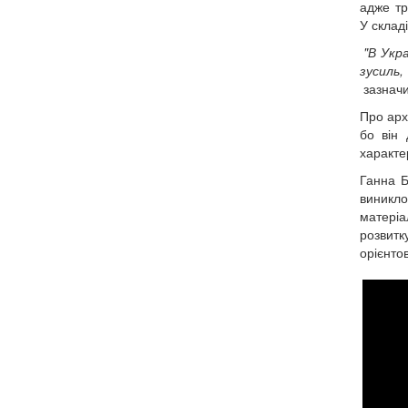
адже тр
У склад
"В Укра
зусиль,
зазнач
Про арх
бо він 
характе
Ганна Б
виникло
матеріа
розвитк
орієнто