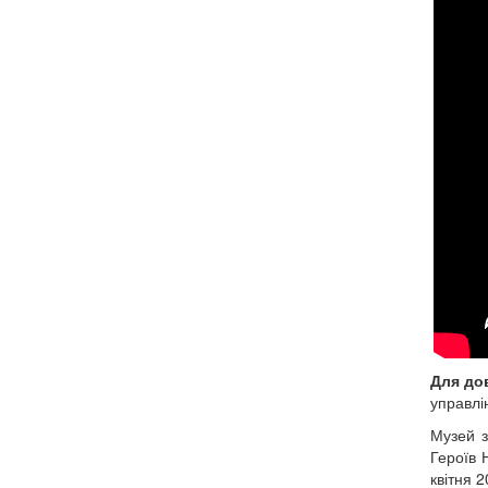
Для до
управлін
Музей з
Героїв 
квітня 