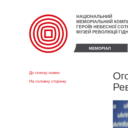
Перейти
до
основного
НАЦІОНАЛЬНИЙ
матеріалу
МЕМОРІАЛЬНИЙ КОМП
ГЕРОЇВ НЕБЕСНОЇ СОТН
МУЗЕЙ РЕВОЛЮЦІЇ ГІД
МЕМОРІАЛ
Ог
До списку новин
На головну сторінку
Рев