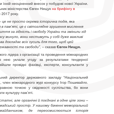
 їхній неоціненний внесок у побудові нової України.
ьник міністерства Євген Нищук
на брифінгу в
 2017 року.
– це не просто окрема історична подія, яка
 в пам'яті, це є світоглядне зрушення мислення
иття за гідність і свободу України
та змінили хід
 часу минуло, вони нестимуть у собі дуже важливі
ва докладає всіх зусиль для того, щоб цей
ржавності та свободи",
– сказав
Євген Нищук.
кого лідера з організації та проведення міжнародних
 з нею уклали угоду за результатами тендерної
йшли провідні фахівці, експерти, консультанти у
ьний директор державного закладу “Національний
, член міжнародного журі конкурсу Ігор Пошивайло.
равною точкою у свідомості суспільства, бо вони
и культуру пам’яті.
атні, але органічні й поєднані в одне ціле зони –
омадський простір. У нашому баченні меморіальний
йданчиком, де переосмислюється історія