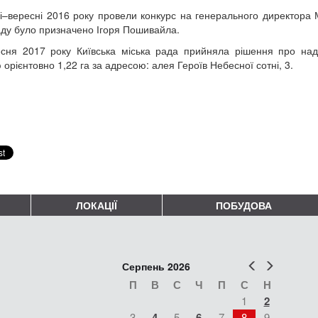
і–вересні 2016 року провели конкурс на генерального директора М
ду було призначено Ігоря Пошивайла.
сня 2017 року Київська міська рада прийняла рішення про над
орієнтовно 1,22 га за адресою: алея Героїв Небесної сотні, 3.
ЛОКАЦІЇ
ПОБУДОВА
Попер
Наст
Серпень 2026
П
В
С
Ч
П
С
Н
1
2
3
4
5
6
7
8
9