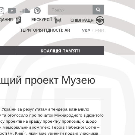
Пошукова
форма
Пошук
ДАННЯ
ЕКСКУРСІЇ
СПІВПРАЦЯ
ТЕРИТОРІЯ ГІДНОСТІ: AR
УКР
ENG
КОАЛІЦІЯ ПАМ'ЯТІ
ащий проект Музею
и України за результатами тендера визначило
у та оголосило про початок Міжнародного відкритого
рсу проектів на кращу проектну пропозицію щодо
й меморіальний комплекс Героїв Небесної Сотні –
сті (м. Київ)”, який має увічнити подвиг учасників