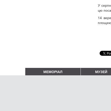
У серпн
цю поса
14 вере
площею 
МЕМОРІАЛ
МУЗЕЙ