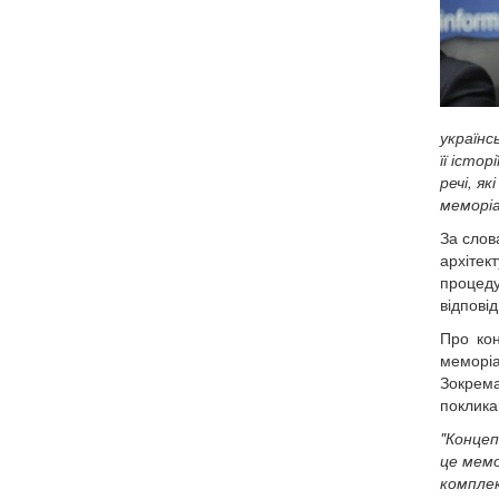
українс
її історії
речі, я
меморіа
За слов
архіте
процеду
відпові
Про кон
меморіа
Зокрема
поклика
"Концеп
це мемо
компл