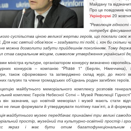
Майдану та відзначити
Про це повідомив чіл
Укрінформі
20 жовтня
"Революція гідності 
потребує фіксування
ького суспільства ціною великої жертви героїв, що поклали своє ж
.
Для нас святий обов’язок – згадувати ті події, і, хоч би скільки
кі не можна дозволити забути прийдешнім поколінням. Тому держа
л став сакральним місцем, символом утвердження української де
ами міністра культури, організатором конкурсу визначено європейсь
ктурних конкурсів – компанію "Phase 1" (Берлін, Німеччина),
ри, також сформовано та затверджено склад журі, до якого вві
дних галузях та члени громадських об’єднань родин загиблих героїв.
цепцію майбутнього меморіального комплексу розповів генерал
льний комплекс Героїв Небесної Сотні – Музей Революції Гідності”
 він зазначив, що новітній меморіал і музей мають стати відп
ні не лише формувати й утверджувати політику пам’яті, а й формуват
ція майбутнього музею передбачає принаймні три великі самодост
ріальний простір, музейний та культурно-освітній простір і гр
екс якраз і має бути отим багатофункціональним ма