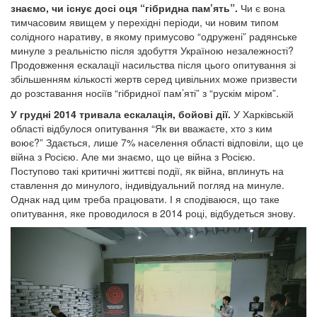
знаємо, чи існує досі оця “гібридна пам’ять”.
Чи є вона
тимчасовим явищем у перехідні періоди, чи новим типом
солідного наративу, в якому примусово “одружені” радянське
минуле з реальністю після здобуття Україною незалежності?
Продовження ескалації насильства після цього опитування зі
збільшенням кількості жертв серед цивільних може призвести
до розставання носіїв “гібридної пам’яті” з “рускім міром”.
У грудні 2014 тривала ескалація, бойові дії.
У Харківській
області відбулося опитування “Як ви вважаєте, хто з ким
воює?” Здається, лише 7% населення області відповіли, що це
війна з Росією. Але ми знаємо, що це війна з Росією.
Поступово такі критичні життєві події, як війна, вплинуть на
ставлення до минулого, індивідуальний погляд на минуле.
Однак над цим треба працювати. І я сподіваюся, що таке
опитування, яке проводилося в 2014 році, відбудеться знову.