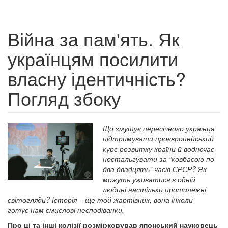
Війна за пам'ять. Як
українцям посилити
власну ідентичність?
Погляд збоку
Що змушує пересічного українця
підтримувати проєвропейський
курс розвитку країни й водночас
ностальгувати за “ковбасою по
два двадцять” часів СРСР? Як
можуть уживатися в одній
людині настільки протилежні
світогляди? Історія – ще той жартівник, вона інколи
готує нам смислові несподіванки.
Про ці та інші колізії розмірковував японський науковець