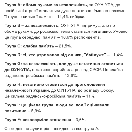
Група А: обома руками за незалежність,
за ОУН-УПА, до
російської агресії ставляться дуже негативно. Умовно назвемо
її групою сильної пам’яті – 14,4% вибірки.
Група В – за незалежність,
ОУН-УПА підтримує, але не
обома руками, до російської теми ставиться негативно. Умовно
це група середньої пам'яті – 18,6% респондентів.
Група С: слабка пам'ять
– 21,5%.
Група D: ті, хто утримався від оцінки, "байдуже"
– 11,4%.
Група G: за незалежність, але дуже негативно ставиться
до ОУН-УПА,
негативно сприйняла розпад СРСР. Це слабка
радянсько-російська пам'ять – 13,6%.
Група Н: негативно ставиться до проголошення
незалежності України,
до ОУН УПА, до розпаду Союзу.
Це сильна радянсько-російська пам'ять – 11%.
Група І: це цікава група, люди всі події оцінювали
позитивно
– 5,9%.
Група F: незрозуміле ставлення
– 3,6%.
Сьогоднішня аудиторія – швидше за все група А.