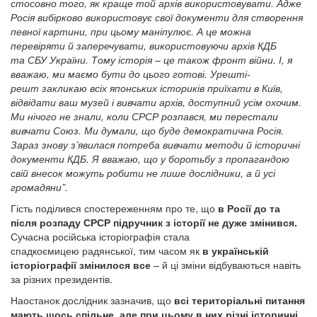
стосовно того, як краще той архів використовувати. Адже
Росія вибірково використовує свої документи для створення
певної картини, при цьому маніпулює. А це можна
перевіряти й заперечувати, використовуючи архів КДБ
та СБУ України. Тому історія – це також фронт війни. І, я
вважаю, ми маємо бути до цього готові. Урешті-
решт закликаю всіх японських істориків приїхати в Київ,
відвідати ваш музей і вивчати архів, доступний усім охочим.
Ми нічого не знали, коли СРСР розпався, ми перестали
вивчати Союз. Ми думали, що буде демократична Росія.
Зараз знову з’явилася потреба вивчати методи й історичні
документи КДБ. Я вважаю, що у боротьбу з пропагандою
свій внесок можуть робити не лише дослідники, а й усі
громадяни”.
Гість поділився спостереженням про те, що
в Росії до та
після розпаду СРСР підручник з історії не дуже змінився.
Сучасна російська історіографія стала
спадкоємицею радянської, тим часом як
в українській
історіографії змінилося все
– й ці зміни відбуваються навіть
за різних президентів.
Наостанок дослідник зазначив, що
всі територіальні питання
мають щось спільне, але при цьому в них різні історичні