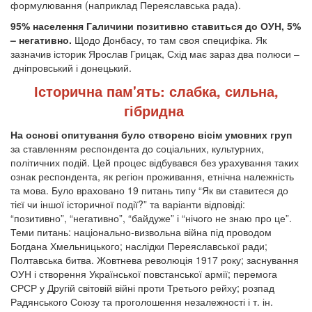
формулювання (наприклад Переяславська рада).
95% населення Галичини позитивно ставиться до ОУН, 5%
– негативно.
Щодо Донбасу, то там своя специфіка. Як
зазначив історик Ярослав Грицак, Схід має зараз два полюси –
дніпровський і донецький.
Історична пам'ять: слабка, сильна,
гібридна
На основі опитування було створено вісім умовних груп
за ставленням респондента до соціальних, культурних,
політичних подій. Цей процес відбувався без урахування таких
ознак респондента, як регіон проживання, етнічна належність
та мова. Було враховано 19 питань типу “Як ви ставитеся до
тієї чи іншої історичної події?” та варіанти відповіді:
“позитивно”, “негативно”, “байдуже” і “нічого не знаю про це”.
Теми питань: національно-визвольна війна під проводом
Богдана Хмельницького; наслідки Переяславської ради;
Полтавська битва. Жовтнева революція 1917 року; заснування
ОУН і створення Української повстанської армії; перемога
СРСР у Другій світовій війні проти Третього рейху; розпад
Радянського Союзу та проголошення незалежності і т. ін.