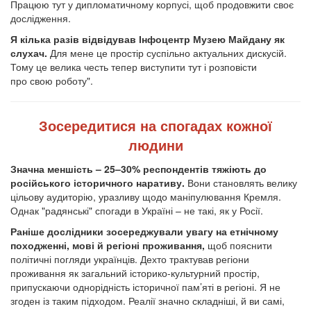
Працюю тут у дипломатичному корпусі, щоб продовжити своє
дослідження.
Я кілька разів відвідував Інфоцентр Музею Майдану як
слухач.
Для мене це простір суспільно актуальних дискусій.
Тому це велика честь тепер виступити тут і розповісти
про свою роботу".
Зосередитися на спогадах кожної
людини
Значна меншість – 25–30% респондентів тяжіють до
російського історичного наративу.
Вони становлять велику
цільову аудиторію, уразливу щодо маніпулювання Кремля.
Однак "радянські" спогади в Україні – не такі, як у Росії.
Раніше дослідники зосереджували увагу на етнічному
походженні, мові й регіоні проживання,
щоб пояснити
політичні погляди українців. Дехто трактував регіони
проживання як загальний історико-культурний простір,
припускаючи однорідність історичної пам’яті в регіоні. Я не
згоден із таким підходом. Реалії значно складніші, й ви самі,