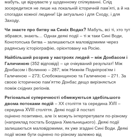
мабуть, це відчуваєте у щоденному спілкуванні. Слід
зосередитися не лише на локальній історичній пам’яті, а й на
спогадах кожної людини! Це актуально і для Сходу, і для
Заходу.
Чи знаєте про битву на Синіх Водах?
Мабуть, всі ті, хто тут
зібрався, знають… Однак деякі події – ті ж таки Сині Води,
Конотопська битва – залишаються маловідомими через
радянську історіографію, орієнтовану на Росію.
Найбільший розрив у настроях людей – між Донбасом і
Галичиною
(352 відповіді) – це очікуваний результат! Між
Донбасом і Волинню – 287; між Нижнім Подніпров'ям і
Галичиною – 273; Слобожанщиною та Галичиною – 271. За
своєю історичною пам'яттю Донбас дещо вирізняється
поміж східних регіонів.
Регіональні суперечності обмежуються здебільшого
двома потоками подій
– ХХ століття та середина XVII –
середина XVIII століття. Деякі події й постаті
оцінено позитивно, але їх можуть інтерпретувати по-різному
(наприклад постать Богдана Хмельницького). Деякі події
залишаються маловідомими, як уже згадані Сині Води. Деякі
події може бути оцінено по-різному залежно від