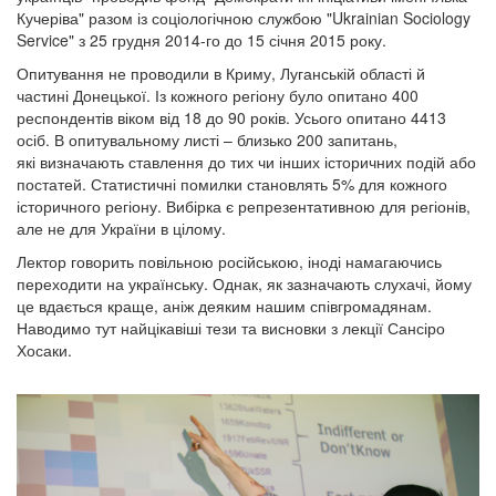
Кучеріва" разом із соціологічною службою "Ukrainian Sociology
Service" з 25 грудня 2014-го до 15 січня 2015 року.
Опитування не проводили в Криму, Луганській області й
частині Донецької. Із кожного регіону було опитано 400
респондентів віком від 18 до 90 років. Усього опитано 4413
осіб. В опитувальному листі – близько 200 запитань,
які визначають ставлення до тих чи інших історичних подій або
постатей. Статистичні помилки становлять 5% для кожного
історичного регіону. Вибірка є репрезентативною для регіонів,
але не для України в цілому.
Лектор говорить повільною російською, іноді намагаючись
переходити на українську. Однак, як зазначають слухачі, йому
це вдається краще, аніж деяким нашим співгромадянам.
Наводимо тут найцікавіші тези та висновки з лекції Сансіро
Хосаки.