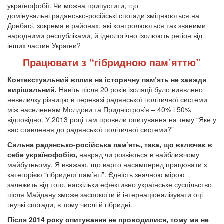
українофобії. Чи можна припустити, що
домінувальні радянсько-російські спогади зміцнюються на
Донбасі, зокрема в районах, які контролюються так званими
народними республіками, й ідеологічно ізолюють регіон від
інших частин України?
Працювати з “гібридною пам’яттю”
Контекстуальний вплив на історичну пам’ять не завжди
вирішальний.
Навіть після 20 років ізоляції було виявлено
невеличку різницю в перевазі радянської політичної системи
між населенням Молдови та Придністров’я – 40% і 50%
відповідно. У 2013 році там провели опитування на тему “Яке у
вас ставлення до радянської політичної системи?”
Сильна радянсько-російська пам’ять, така, що включає в
себе українофобію,
навряд чи розвіється в найближчому
майбутньому. Я вважаю, що варто насамперед працювати з
категорією “гібридної пам’яті”. Єдність значною мірою
залежить від того, наскільки ефективно українське суспільство
після Майдану зможе заспокоїти й інтернаціоналізувати оці
гнучкі спогади, в тому числі й гібридні.
Після 2014 року опитування не проводилися, тому ми не