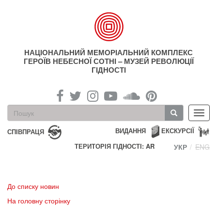
Перейти
до
основного
матеріалу
НАЦІОНАЛЬНИЙ МЕМОРІАЛЬНИЙ КОМПЛЕКС
ГЕРОЇВ НЕБЕСНОЇ СОТНІ – МУЗЕЙ РЕВОЛЮЦІЇ
ГІДНОСТІ
Пошукова
Toggl
форма
navig
Пошук
ВИДАННЯ
ЕКСКУРСІЇ
СПІВПРАЦЯ
ТЕРИТОРІЯ ГІДНОСТІ: AR
УКР
ENG
До списку новин
На головну сторінку