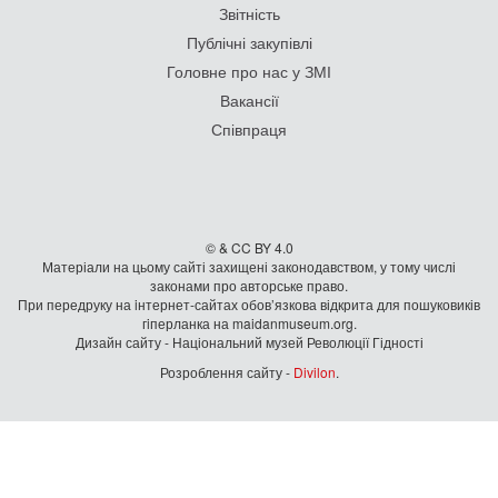
Звітність
Публічні закупівлі
Головне про нас у ЗМІ
Вакансії
Співпраця
© & CC BY 4.0
Матеріали на цьому сайті захищені законодавством, у тому числі
законами про авторське право.
При передруку на iнтернет-сайтах обов’язкова відкрита для пошуковиків
гiперланка на maidanmuseum.org.
Дизайн сайту - Національний музей Революції Гідності
Розроблення сайту -
Divilon
.