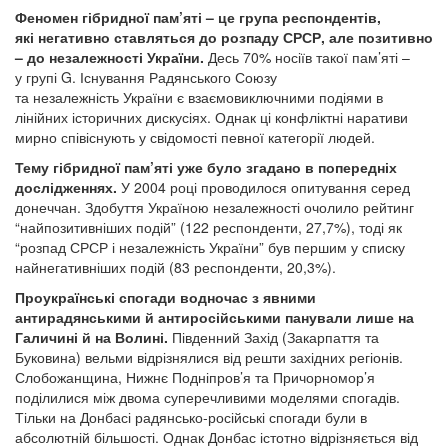
Феномен гібридної пам’яті – це група респондентів,
які негативно ставляться до розпаду СРСР, але позитивно
– до незалежності України.
Десь 70% носіїв такої пам’яті –
у групі G. Існування Радянського Союзу
та незалежність України є взаємовиключними подіями в
лінійних історичних дискусіях. Однак ці конфліктні наративи
мирно співіснують у свідомості певної категорії людей.
Тему гібридної пам’яті уже було згадано в попередніх
дослідженнях.
У 2004 році проводилося опитування серед
донеччан. Здобуття Україною незалежності очолило рейтинг
“найпозитивніших подій” (122 респонденти, 27,7%), тоді як
“розпад СРСР і незалежність України” був першим у списку
найнегативніших подій (83 респонденти, 20,3%).
Проукраїнські спогади водночас з явними
антирадянськими й антиросійськими панували лише на
Галичині й на Волині.
Південний Захід (Закарпаття та
Буковина) вельми відрізнялися від решти західних регіонів.
Слобожанщина, Нижнє Подніпров’я та Причорномор’я
поділилися між двома суперечливими моделями спогадів.
Тільки на Донбасі радянсько-російські спогади були в
абсолютній більшості. Однак Донбас істотно відрізняється від