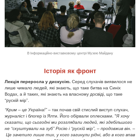
В Інформаційно-виставковому центрі Музею Майдану
Історія як фронт
Лекція переросла у дискусію.
Серед слухачів виявилося не
лише чимало людей, які знають, що таке битва на Синіх
Водах, а й таких, які знають на власному досвіді, що таке
“рускій мір”.
“Крим – це Україна!”
– так почав свій стислий виступ слухач,
журналіст і блогер із Ялти. Його обірвали оплесками. "
Я хочу
сказати, що сьогодні ми розглядали людей, які здебільшого
не “скуштували на зуб” Росію і “рускій мір”, – продовжив він. –
Це зачепило лише тих, у кого загинули рідні, або в кого впав