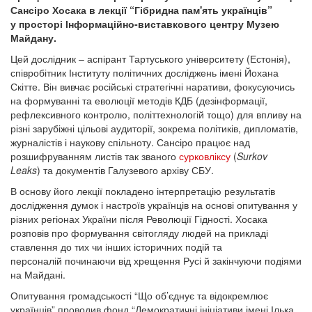
Сансіро Хосака в лекції “Гібридна пам'ять українців”
у просторі Інформаційно-виставкового центру Музею
Майдану.
Цей дослідник – аспірант Тартуського університету (Естонія),
співробітник Інституту політичних досліджень імені Йохана
Скітте. Він вивчає російські стратегічні наративи, фокусуючись
на формуванні та еволюції методів КДБ (дезінформації,
рефлексивного контролю, політтехнологій тощо) для впливу на
різні зарубіжні цільові аудиторії, зокрема політиків, дипломатів,
журналістів і наукову спільноту. Сансіро працює над
розшифруванням листів так званого
сурковліксу
(
Surkov
Leaks
) та документів Галузевого архіву СБУ.
В основу його лекції покладено інтерпретацію результатів
дослідження думок і настроїв українців на основі опитування у
різних регіонах України після Революції Гідності. Хосака
розповів про формування світогляду людей на прикладі
ставлення до тих чи інших історичних подій та
персоналій починаючи від хрещення Русі й закінчуючи подіями
на Майдані.
Опитування громадськості “Що об’єднує та відокремлює
українців” проводив фонд “Демократичні ініціативи імені Ілька