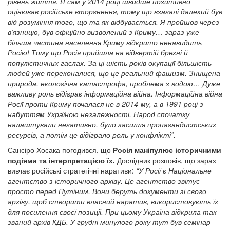
рівень життя. Я сам у 2014 році швидше позитивно
оцінював російське вторгнення, тому що взагалі далекий був
від розуміння того, що та як відбувається. Я пройшов через
в’язницю, був офіційно визволений з Криму… зараз уже
більша частина населення Криму відкрито ненавидить
Росію! Тому що Росія прийшла на відвертій брехні й
популістичних гаслах. За ці шість років окупації більшість
людей уже переконалися, що це реальний фашизм. Знищена
природа, екологічна катастрофа, проблема з водою… Дуже
важливу роль відіграє інформаційна війна. Інформаційна війна
Росії проти Криму почалася не в 2014-му, а в 1991 році з
набуттям Україною незалежності. Народ спочатку
налаштували негативно, було засилля пропагандистських
ресурсів, а потім це відіграло роль у конфлікті”.
Сансіро Хосака погодився, що
Росія маніпулює історичними
подіями та інтерпретацією їх.
Дослідник розповів, що зараз
вивчає російські стратегічні наративи:
“У Росії є Національне
агентство з історичного архіву. Це агентство звітує
просто перед Путіним. Вони беруть документи зі свого
архіву, щоб створити власний наратив, використовують їх
для посилення своєї позиції. При цьому Україна відкрила так
званий архів КДБ. У грудні минулого року тут був семінар