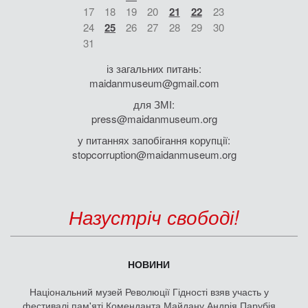
17
18
19
20
21
22
23
24
25
26
27
28
29
30
31
із загальних питань:
maidanmuseum@gmail.com
для ЗМІ:
press@maidanmuseum.org
у питаннях запобігання корупції:
stopcorruption@maidanmuseum.org
Назустріч свободі!
НОВИНИ
Національний музей Революції Гідності взяв участь у
фестивалі пам'яті Коменданта Майдану Андрія Парубія