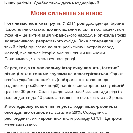
інших регіонів, Донбас також дуже неоднорідний.
Мова сильніша за етнос
Погляньмо на вікові групи.
У 2011 році дослідниця Карина
Коростеліна сказала, що викладання історії в пострадянській
Україні – це віктимізація українського народу, й описала Росію
як агресивного, репресивного сусіда. Вона попередила, що
такий підхід призведе до антиросійських настроїв серед
молоді, яка вивчає історію вже за новими книжками.
Подивимося, як склалося насправді.
Серед тих, хто має сильну історичну пам’ять, істотної
різниці між віковими групами не спостерігається.
Однак
слабка українська пам'ять (нейтральне ставлення до
радянсько-російських подій) частіше спостерігається у віковій
групі до 30 років. Сильні радянсько-російські спогади рідші у
респондентів до 40 років, а частіші – в осіб, яким за 50 років.
У молодшому поколінні існують радянсько-російські
спогади, що становить загалом 20%.
Серед них є
респонденти, які народилися після розпаду СРСР. Це трохи
мене здивувало.
Етнічні українці переважно охоплюють українські