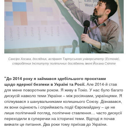
Сансіро Хосака, дослідник, аспірант Тартуського університету (Естонія),
співробітник Інституту політичних досліджень імені Йохана Скітте
"До 2014 року я займався здебільшого проєктами
щодо ядерної безпеки в Україні та Росії.
Але 2014-й став
для мене поворотним роком. Я живу в Токіо. У нас було багато
дискусій навколо теми України – між росіянами, українцями. Я
спілкувався з шанувальниками колишнього Союзу. Дізнавався,
як вони оцінюють і сприймають події Євромайдану – це не
лише політичний погляд, політичне ставлення… часто дискусії
переходили в суперечки на історичні теми. Відтоді я почав
вивчати це питання. Два роки тому приїхав до України.