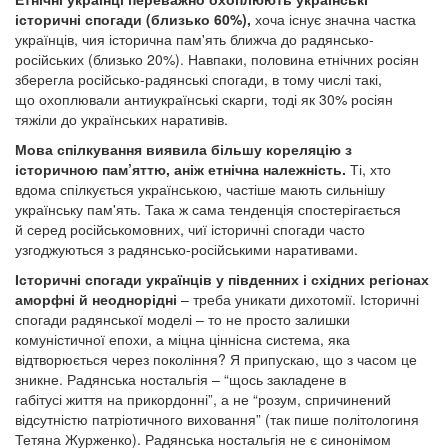
історичні спогади (близько 60%),
хоча існує значна частка
українців, чия історична пам'ять ближча до радянсько-
російських (близько 20%). Навпаки, половина етнічних росіян
зберегла російсько-радянські спогади, в тому числі такі,
що охоплювали антиукраїнські скарги, тоді як 30% росіян
тяжіли до українських наративів.
Мова спілкування виявила більшу кореляцію з
історичною пам’яттю, аніж етнічна належність.
Ті, хто
вдома спілкується українською, частіше мають сильнішу
українську пам'ять. Така ж сама тенденція спостерігається
й серед російськомовних, чиї історичні спогади часто
узгоджуються з радянсько-російськими наративами.
Історичні спогади українців у південних і східних регіонах
аморфні й неоднорідні
– треба уникати дихотомії. Історичні
спогади радянської моделі – то не просто залишки
комуністичної епохи, а міцна ціннісна система, яка
відтворюється через покоління? Я припускаю, що з часом це
зникне. Радянська ностальгія – “щось закладене в
габітусі життя на прикордонні”, а не “розум, спричинений
відсутністю патріотичного виховання” (так пише політологиня
Тетяна Журженко). Радянська ностальгія не є синонімом