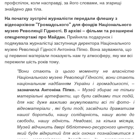
профспілок, коли насправді, за його словами, на згарищі
знайдено два тіла.
На початку зустрічі журналісти передали флешку з
відеоархівом "Громадського" для фондів Національного
музею Революції Гідності. В архіві – фільми та розширені
спецрепортажі про Майдан.
Прийняла подарунок і
подякувала журналістці заступниця директора Національного
музею Революції Гідності Антоніна Піпко. Вона зауважила, що
ці первинні матеріали показують нам ту атмосферу, яку ми всі
пережили шість років тому.
"Вони стають із цього моменту не власністю
Національного музею Революції Гідності, вони стають
національним надбанням України і громадськості
, –
зазначила Антоніна Піпко.
–
Музей збирає не тільки
матеріальні артефакти, що були свідками тих подій,
для нас дуже важливо акумулювати всі ті фото- і
відеоматеріали , які були тоді, засвідчили драматизм
нашої боротьби, нашу солідарність, нашу волю до
свободи, нашу гідність. Невдовзі, за кілька місяців,
Музей відчинить двері бібліотечно-ресурсного центру,
який буде відкритий для всіх охочих познайомитися з