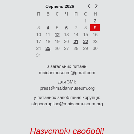
Попер
Наст
Серпень 2026
П
В
С
Ч
П
С
Н
1
2
3
4
5
6
7
8
9
10
11
12
13
14
15
16
17
18
19
20
21
22
23
24
25
26
27
28
29
30
31
із загальних питань:
maidanmuseum@gmail.com
для ЗМІ:
press@maidanmuseum.org
у питаннях запобігання корупції:
stopcorruption@maidanmuseum.org
Назустріч свободі!