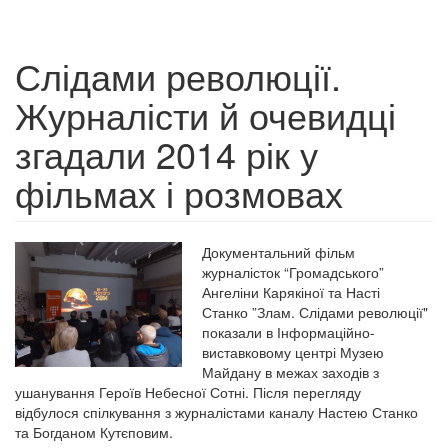
Слідами революції.
Журналісти й очевидці
згадали 2014 рік у
фільмах і розмовах
Документальний фільм
журналісток “Громадського”
Ангеліни Карякіної та Насті
Станко ”Злам. Слідами революції"
показали в Інформаційно-
виставковому центрі Музею
Майдану в межах заходів з
ушанування Героїв Небесної Сотні. Після перегляду
відбулося спілкування з журналістами каналу Настею Станко
та Богданом Кутєповим.