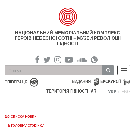
Перейти
до
основного
матеріалу
НАЦІОНАЛЬНИЙ МЕМОРІАЛЬНИЙ КОМПЛЕКС
ГЕРОЇВ НЕБЕСНОЇ СОТНІ – МУЗЕЙ РЕВОЛЮЦІЇ
ГІДНОСТІ
Пошукова
Toggl
форма
navig
Пошук
ВИДАННЯ
ЕКСКУРСІЇ
СПІВПРАЦЯ
ТЕРИТОРІЯ ГІДНОСТІ: AR
УКР
ENG
До списку новин
На головну сторінку