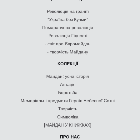
Революція на граніті
"Україна без Кучми"
Помаранчева революція
Революція Гідності
- світ про Євромайдан
- творчість Майдану
КОЛЕКЦІЇ
Майдан: усна історія
Агітація
Боротьба
Меморіальні предмети Героїв Небесної Сотні
Творчість
Символіка
[МАЙДАН У КНИЖКАХ]
ПРО НАС