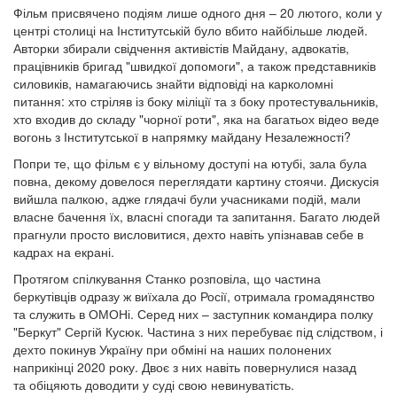
Фільм присвячено подіям лише одного дня – 20 лютого, коли у
центрі столиці на Інститутській було вбито найбільше людей.
Авторки збирали свідчення активістів Майдану, адвокатів,
працівників бригад "швидкої допомоги", а також представників
силовиків, намагаючись знайти відповіді на карколомні
питання: хто стріляв із боку міліції та з боку протестувальників,
хто входив до складу "чорної роти", яка на багатьох відео веде
вогонь з Інститутської в напрямку майдану Незалежності?
Попри те, що фільм є у вільному доступі на ютубі, зала була
повна, декому довелося переглядати картину стоячи. Дискусія
вийшла палкою, адже глядачі були учасниками подій, мали
власне бачення їх, власні спогади та запитання. Багато людей
прагнули просто висловитися, дехто навіть упізнавав себе в
кадрах на екрані.
Протягом спілкування Станко розповіла, що частина
беркутівців одразу ж виїхала до Росії, отримала громадянство
та служить в ОМОНі. Серед них – заступник командира полку
"Беркут" Сергій Кусюк. Частина з них перебуває під слідством, і
дехто покинув Україну при обміні на наших полонених
наприкінці 2020 року. Двоє з них навіть повернулися назад
та обіцяють доводити у суді свою невинуватість.