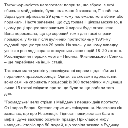
Також журналістка наголосила: попри те, що зброю, з якої
вбивали майданівців, було поламано й заховано, її знайшли.
Зараз ідентифіковано 29 куль – кому належали, кого вбили або
поранили. Настя запевняє, що суд триває і, цілком можливо, в
цьому році процес завершиться й вироки буде оголошено.
Вона переконана, що це хороший темп для такої справи –
приміром, у Литві після вуличних протистоянь у 1991-му
судовий процес тривав 29 років. На жаль, у нашому випадку
успіхи в розгляді справи стосуються лише подій 18–20 лютого.
Розслідування перших жертв – Нігояна, Жизневського і Сеника
– ще перебуває на іншій стадії.
Так само мало успіхів у розслідуванні справи щодо збитих і
поранених правоохоронців. Однак, за словами журналістки,
вони самі не сприяють процесові: із 900 потерпілих міліціянців
лише 15 готові свідчити про те, де були та що робили того
дня.
"Громадське" вело стріми з Майдану з перших днів протесту.
От і зараз Богдан Кутєпов стримить спілкування. Наостанок він
зазначає, що про Революцію Гідності поширюється багато
міфів і дуже важливо розуміти правду. Прикладом міфу
наводить історію про 50 людей, що згоріли заживо в Будинку