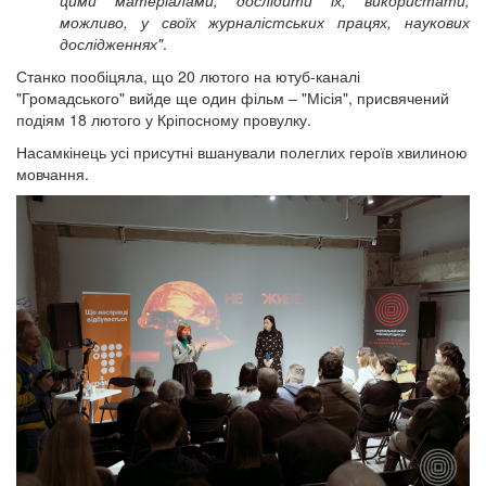
цими матеріалами, дослідити їх, використати,
можливо, у своїх журналістських працях, наукових
дослідженнях"
.
Станко пообіцяла, що 20 лютого на ютуб-каналі
"Громадського" вийде ще один фільм – "Місія", присвячений
подіям 18 лютого у Кріпосному провулку.
Насамкінець усі присутні вшанували полеглих героїв хвилиною
мовчання.