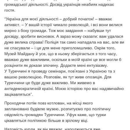
громадської діяльності. Досвід українців неабияк надихає
гостя.
“Україна для моєї діяльності – добрий початок! – вважає
активіст. – У вашій історії чимало революцій, і всі вони велися
мирно з боку громади. Тож моє завдання – набувши тут
досвіду, зробити висновок. А зараз можу сказати: вам удалася
дуже велика справа! Поліція так само нападала на вас, але ви
не спасували – і це для мене приголомшливо. Окрім того,
Музей Майдану й усе, що в ньому зберігається з того часу,
вважаю дуже важливим, оскільки в моїй країні це все могли б
розцінити як докази злочину. Додаєте мені ентузіазму.
У Туреччині я проведу семінари, пов’язані з Україною та з
вашою революцією. Розповім, як тут живе опозиція. Для
Туреччини це буде дуже важливо. Ми живемо в
антидемократичній країні. Моєю історією про вас надзвичайно
зацікавляться”.
Проходячи потім повз котлован, на місці якого
заплановано будівлю музею, розпитуємо про політичну
свідомість громадян Туреччини. Уфук каже, що турки
цікавляться політикою більше в зрілому віці.
Натомість курди, як він вважає, народжуються вже