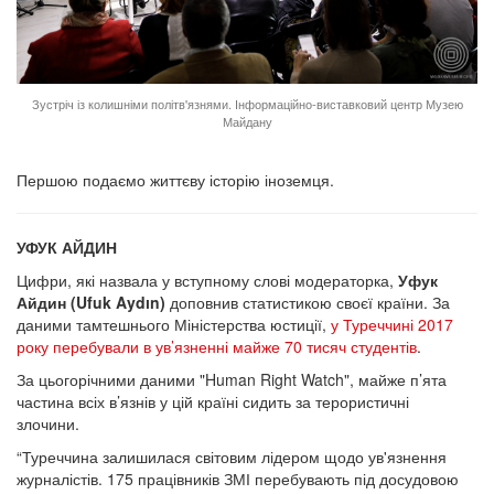
Зустріч із колишніми політв'язнями. Інформаційно-виставковий центр Музею
Майдану
Першою подаємо життєву історію іноземця.
УФУК АЙДИН
Цифри, які назвала у вступному слові модераторка,
Уфук
Айдин
(Ufuk Aydın)
доповнив статистикою своєї країни. За
даними тамтешнього Міністерства юстиції,
у Туреччині 2017
року перебували в ув’язненні майже 70 тисяч студентів
.
За цьогорічними даними "Human Right Watch", майже п’ята
частина всіх в’язнів у цій країні сидить за терористичні
злочини.
“Туреччина залишилася світовим лідером щодо ув'язнення
журналістів. 175 працівників ЗМІ перебувають під досудовою