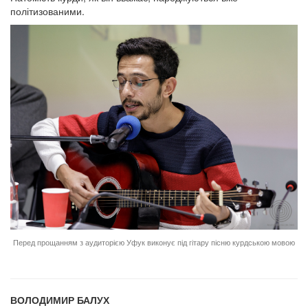
політизованими.
Перед прощанням з аудиторією Уфук виконує під гітару пісню курдською мовою
ВОЛОДИМИР БАЛУХ