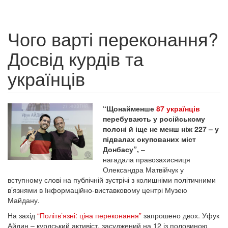
Чого варті переконання?
Досвід курдів та
українців
“Щонайменше
87 українців
перебувають у російському
полоні й іще не менш ніж 227 – у
підвалах окупованих міст
Донбасу”,
–
нагадала правозахисниця
Олександра Матвійчук у
вступному слові на публічній зустрічі з колишніми політичними
в’язнями в Інформаційно-виставковому центрі Музею
Майдану.
На захід
“Політв’язні: ціна переконання”
запрошено двох. Уфук
Айдин – курдський активіст, засуджений на 12 із половиною