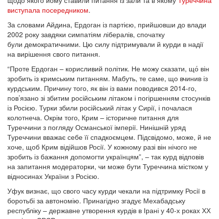
виступала посередником
.
За словами Айдина, Ердоган із партією, прийшовши до влади
2002 року завдяки симпатіям лібералів, спочатку
були демократичними. Цю силу підтримували й курди в надії
на вирішення свого питання.
“Проте Ердоган – корисливий політик. Не можу сказати, що́ він
зробить із кримським питанням. Мабуть, те саме, що вчинив із
курдським. Причину того, як він із вами поводився 2014-го,
пов’язано зі збитим російським літаком і погіршенням стосунків
із Росією. Турки збили російський літак у Сирії, і почалася
колотнеча. Окрім того, Крим – історичне питання для
Туреччини з погляду Османської імперії. Нинішній уряд
Туреччини вважає себе її спадкоємцем. Підсвідомо, може, й не
хоче, щоб Крим відійшов Росії. У кожному разі він нічого не
зробить із бажання допомогти українцям”, – так курд відповів
на запитання модераторки, чи може бути Туреччина містком у
відносинах України з Росією.
Уфук визнає, що свого часу курди чекали на підтримку Росії в
боротьбі за автономію. Принагідно згадує Мехабадську
республіку – державне утворення курдів в Ірані у 40-х роках ХХ