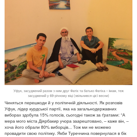
Уфук, засуджений разом з ним друг Фатіх та батько Фатіха – імам, теж
засуджений у 69-річному віці (звільнився цієї весни)
Чиняться перешкоди й у політичній діяльності. Як розповів
Уфук, лідер курдської партії, яка на загальнодержавних
виборах здобула 15% голосів, сьогодні також за ґратами: “А
мера мого міста Діярбакир учора заарештовано, – каже він, –
хоча його обрали 80% виборців... Тож ми не можемо
провадити свою політику. Якби Туреччина повернулася в бік