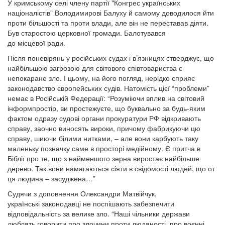
У кримському селі члену партії "Конгрес українських
націоналістів" Володимирові Балуху й самому доводилося йти
проти більшості та проти влади, але він не переставав діяти.
Був старостою церковної громади. Балотувався
до місцевої ради.
Після поневірянь у російських судах і в’язницях стверджує, що
найбільшою загрозою для світового співтовариства є
непокаране зло. І цьому, на його погляд, нерідко сприяє
законодавство європейських судів. Натомість цієї “проблеми”
немає в Російській Федерації: “Розуміючи вплив на світовий
інформпростір, ви простежуєте, що буквально за будь-яким
фактом одразу судові органи прокуратури РФ відкривають
справу, заочно виносять вироки, причому фабрикуючи цю
справу, шиючи білими нитками, – але вони карбують таку
маленьку позначку саме в просторі медійному. Є притча в
Біблії про те, що з найменшого зерна виростає найбільше
дерево. Так вони намагаються сіяти в свідомості людей, що от
ця людина – засуджена…”
Судячи з доповнення Олександри Матвійчук,
українські законодавці не поспішають забезпечити
відповідальність за велике зло. “Наші чільники держави
люблять говорити про злочини проти людяності, про воєнні