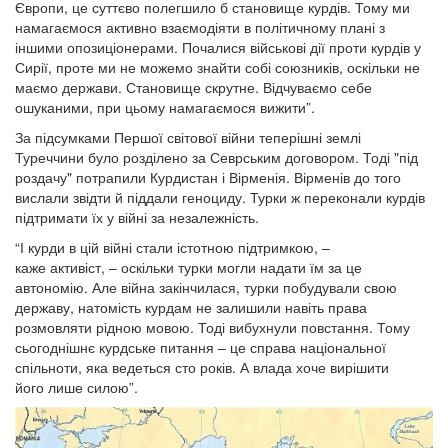
Європи, це суттєво полегшило б становище курдів. Тому ми
намагаємося активно взаємодіяти в політичному плані з
іншими опозиціонерами. Почалися військові дії проти курдів у
Сирії, проте ми не можемо знайти собі союзників, оскільки не
маємо держави. Становище скрутне. Відчуваємо себе
ошуканими, при цьому намагаємося вижити”.
За підсумками Першої світової війни теперішні землі
Туреччини було розділено за Севрським договором. Тоді "під
роздачу" потрапили Курдистан і Вірменія. Вірменів до того
вислали звідти й піддали геноциду. Турки ж переконали курдів
підтримати їх у війні за незалежність.
“І курди в цій війні стали істотною підтримкою, –
каже активіст, – оскільки турки могли надати їм за це
автономію. Але війна закінчилася, турки побудували свою
державу, натомість курдам не залишили навіть права
розмовляти рідною мовою. Тоді вибухнули повстання. Тому
сьогоднішнє курдське питання – це справа національної
спільноти, яка ведеться сто років. А влада хоче вирішити
його лише силою”.