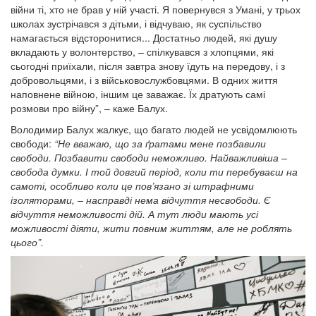
війни ті, хто не брав у ній участі. Я повернувся з Умані, у трьох
школах зустрічався з дітьми, і відчуваю, як суспільство
намагається відсторонитися... Достатньо людей, які душу
вкладають у волонтерство, – спілкувався з хлопцями, які
сьогодні приїхали, після завтра знову їдуть на передову, і з
добровольцями, і з військовослужбовцями. В одних життя
наповнене війною, іншим це заважає. Їх дратують самі
розмови про війну”, – каже Балух.
Володимир Балух жалкує, що багато людей не усвідомлюють
свободи:
“Не вважаю, що за ґратами мене позбавили
свободи. Позбавити свободи неможливо. Найважливіша –
свобода думки. І той довгий період, коли ти перебуваєш на
самоті, особливо коли це пов’язано зі штрафними
ізоляторами, – насправді нема відчуття несвободи. Є
відчуття неможливості дій. А тут люди мають усі
можливості діяти, жити повним життям, але не роблять
цього”.