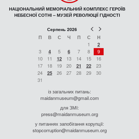
НАЦІОНАЛЬНИЙ МЕМОРІАЛЬНИЙ КОМПЛЕКС ГЕРОЇВ
НЕБЕСНОЇ СОТНІ – МУЗЕЙ РЕВОЛЮЦІЇ ГІДНОСТІ
Попер
Наст
Серпень 2026
П
В
С
Ч
П
С
Н
1
2
3
4
5
6
7
8
9
10
11
12
13
14
15
16
17
18
19
20
21
22
23
24
25
26
27
28
29
30
31
із загальних питань:
maidanmuseum@gmail.com
для ЗМІ:
press@maidanmuseum.org
у питаннях запобігання корупції:
stopcorruption@maidanmuseum.org