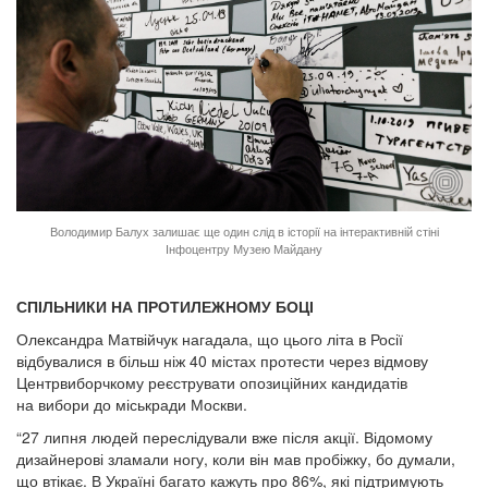
Володимир Балух залишає ще один слід в історії на інтерактивній стіні
Інфоцентру Музею Майдану
СПІЛЬНИКИ НА ПРОТИЛЕЖНОМУ БОЦІ
Олександра Матвійчук нагадала, що цього літа в Росії
відбувалися в більш ніж 40 містах протести через відмову
Центрвиборчкому реєструвати опозиційних кандидатів
на вибори до міськради Москви.
“27 липня людей переслідували вже після акції. Відомому
дизайнерові зламали ногу, коли він мав пробіжку, бо думали,
що втікає. В Україні багато кажуть про 86%, які підтримують