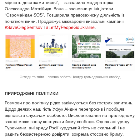
міряють десятками тисяч”, – зазначила модераторка
Олександра Матвійчук. Вона – засновниця ініціативи
“Євромайдан SOS”. Розширила правозахисну діяльність із
початком війни. Продовжує міжнародні визвольні кампанії
#SaveOlegSentsov
i
#LetMyPeopeGoUkraine
.
Огляди та звіти – звична робота Центру громадянських свобод
ПРИРОДЖЕНІ ПОЛІТИКИ
Розмови про політику рідко закінчуються без гострих запитань.
Щодо деяких наш гість Уфук Айдин перепросив і пообіцяв
відповісти слухачам особисто. Висловлювання на прилюдному
заході може знову коштувати йому свободи. Однак ані уряду
Туреччини, ані уряду Росії курдський гість не схильний і не
радить беззастережно довіряти, зокрема стосовно Криму,
щодо якого йому ставили питання із зали та в якому
Туреччина