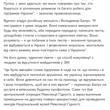
Путіна, і, мені здається, ми мало говоримо про тих, хто
бореться зі злочинним режимом та багато робить для
підтримки України”, – зазначає правозахисниця.
Вдячно згадує російську меншість і Володимир Балух: “Я
листувався з цими людьми. Вони намагалися використати
будь-яку можливість, аби передати передачу, написати листа,
цілодобово стояли з плакатами в одиночних пікетах. Вони
розуміють – я це побачив із їхніх листів – значення процесів,
які відбуваються в Україні. І визволення моральне, ментальне
від свого режиму вони пов’язують саме з Україною”.
На його думку, одиночні пікети – це спосіб комунікації з
людьми за відсутності майданчиків у ЗМІ.
“Це були звичайні слова підтримки й надії на те, що колись і в
них відбудуться тектонічні зрушення, які українці зорганізували
в себе. Вони дивляться на нас як на приклад, це відчувається.
І вони потребують, щоб ми в них вірили!” – переконує Балух на
зустрічі в київському Будинку профспілок. Саме тут був
центральний осередок Революції Гідності, а зараз маленьке
приміщення на другому поверсі використовує для проведення
заходів Національний музей Революції Гідності.