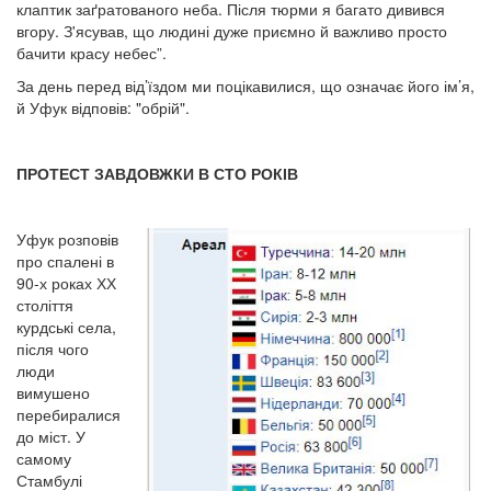
клаптик заґратованого неба. Після тюрми я багато дивився
вгору. З'ясував, що людині дуже приємно й важливо просто
бачити красу небес”.
За день перед від’їздом ми поцікавилися, що означає його ім’я,
й Уфук відповів: "обрій".
ПРОТЕСТ ЗАВДОВЖКИ В СТО РОКІВ
Уфук розповів
про спалені в
90-х роках ХХ
століття
курдські села,
після чого
люди
вимушено
перебиралися
до міст. У
самому
Стамбулі