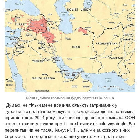
Місця щільного проживання курдів. Карта з Вікісховища
“Думаю, не тільки мене вразила кількість затриманих у
Туреччині з політичних міркувань громадських діячів, політиків,
юристів тощо. 2014 року помічникові верховного комісара ООН
з прав людини я казала про 11 політичних в’язнів-українців. Він
перепитав, чи не тисяч. Кажу: ні, 11, але ми за кожного з них
боремося. І сьогодні мені страшно уявити, коли політв’язнів