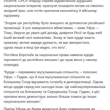
століття. СРСР спершу сприяв задоволенню курдських
національних інтересів, прагнучи поширити вплив на північно-
західний Іран, але потім припинив економічну й військову
підтримку.
“Згодом цю республіку було знищено за допомогою російської
провокації, й усе завершилося вбивствами, – каже Уфук. –
Тому, беручи до уваги цей досвід, довіряти Росії чи будь-якій
іншій великій силі неможливо. Знову ж таки курди мають
приказку: великі завжди думають, як вас використати,
однак лише в кінці гри видно, хто кого”.
Постійна боротьба за національні права навчила курдів
терпимості до релігійних меншин і до прав жінок у своєму
осередку.
“Курди – переважно мусульманська спільнота, – пояснює
Уфук. – Гадаю, що й інші мусульманські спільноти на
Близькому Сході відчувають потребу в демократизації. Однак
місце курдів серед них сьогодні інше. Це найсекуляризованіша
спільнота на Близькому та Середньому Сході. Гадаю, з цієї
причини вона демонструє значно більше поваги до інших
національних меншин”.
Приїзд Уфука до Києва видається йому поверненням до