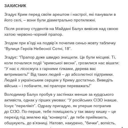
ЗАХИСНИК
Згадує Крим перед своїм арештом і настрої, які панували в
його селі, – вони були діаметрально протилежні.
Після розгону студентів на Майдані Балух вивісив над своєю
хатою червоно-чорний прапор.
Згодом при в’їзді на подвір’я почепив синьо-жовту табличку
“Вулиця Героїв Небесної Сотні, 18”.
Згадує: “Прапор дуже швидко знищили. Це були місцеві. Ті,
коли почалися події “кримської весни”, грозилися нас вішати:
“У нас є лісосмуга з гарними гілками, дерева вас
витримають!” Від таких людей – до абсолютної підтримки.
Людей з українським серцем у Криму достатньо. Виведіть
війська – і побачите, які прапори переважать!”
Володимир Балух пробув у застінках менше за курдського
активіста, однак у гірших умовах: “У російських СІЗО інакше.
Існує “переліміт”. Одразу пригадую, як уперше потрапив
до СІЗО. По-перше, тебе поміщають у так звану кишку – це
перехід під землею від “конверта”, де тебе приймають,
обшукують, до в’язниці. Натовп, накурено, "бички", вогкість,