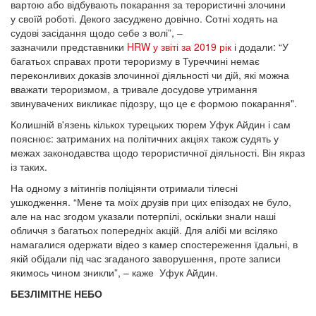
вартою або відбувають покарання за терористичні злочини
у своїй роботі. Декого засуджено довічно. Сотні ходять на
судові засідання щодо себе з волі”, –
зазначили представники
HRW у звіті за 2019 рік
і додали: “У
багатьох справах проти тероризму в Туреччині немає
переконливих доказів злочинної діяльності чи дій, які можна
вважати тероризмом, а тривале досудове утримання
звинувачених викликає підозру, що це є формою покарання".
Колишній в'язень кількох турецьких тюрем Уфук Айдин і сам
пояснює: затриманих на політичних акціях також судять у
межах законодавства щодо терористичної діяльності. Він якраз
із таких.
На одному з мітингів поліціянти отримали тілесні
ушкодження. “Мене та моїх друзів при цих епізодах не було,
але на нас згодом указали потерпілі, оскільки знали наші
обличчя з багатьох попередніх акцій. Для алібі ми всіляко
намагалися одержати відео з камер спостереження їдальні, в
якій обідали під час згаданого заворушення, проте записи
якимось чином зникли”, – каже Уфук Айдин.
БЕЗЛІМІТНЕ НЕБО