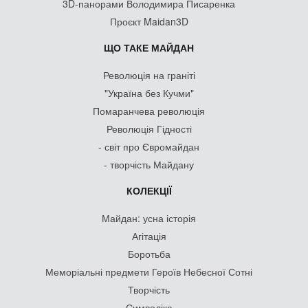
3D-панорами Володимира Писаренка
Проєкт Maidan3D
ЩО ТАКЕ МАЙДАН
Революція на граніті
"Україна без Кучми"
Помаранчева революція
Революція Гідності
- світ про Євромайдан
- творчість Майдану
КОЛЕКЦІЇ
Майдан: усна історія
Агітація
Боротьба
Меморіальні предмети Героїв Небесної Сотні
Творчість
Символіка