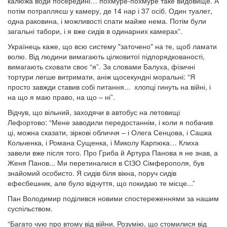
калюжа води посередині… похмуре-похмуре таке видовище. А
потім потрапляєш у камеру, де 14 нар і 37 осіб. Один туалет,
одна раковина, і можливості спати майже нема. Потім були
загальні табори, і я вже сидів в одинарних камерах”.
Українець каже, що всю систему "заточено" на те, щоб ламати
волю. Від людини вимагають цілковитої підпорядкованості,
вимагають сховати своє “я”. За словами Балуха, фізичні
тортури легше витримати, аніж щосекундні моральні: “Я
просто завжди ставив собі питання... хлопці гинуть на війні, і
на що я маю право, на що – ні”.
Відчув, що вільний, заходячи в автобус на летовищі
Лефортово: “Мене заводили передостаннім, і коли я побачив
ці, можна сказати, зіркові обличчя – і Олега Сенцова, і Сашка
Кольченка, і Романа Сущенка, і Миколу Карпюка… Клиха
завели вже після того. Про Гриба й Артура Панова я не знав, а
Женя Панов... Ми перетиналися в СІЗО Сімферополя, був
знайомий особисто. Я сидів біля вікна, поруч сидів
ефесбешник, але було відчуття, що покидаю те місце...”
Пан Володимир поділився новими спостереженнями за нашим
суспільством.
“Багато чую про втому від війни. Розумію, що стомилися від