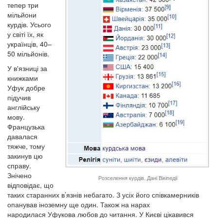
тепер три
мільйони
курдів. Усього
у світі їх, як
українців, 40–
50 мільйонів.
У в'язниці за
книжками
Уфук добре
підучив
англійську
мову.
Французька
давалася
тяжче, тому
закинув цю
справу.
Знічено
Розселення курдів. Дані Вікіпедії
відповідає, що
таких старанних в’язнів небагато. З усіх його співкамерників
опанував іноземну ще один. Також на нарах
народилася Уфукова любов до читання. У Києві цікавився