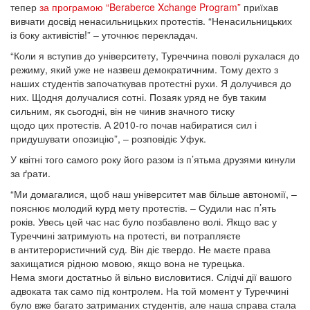
тепер
за програмою “Beraberce Xchange Program”
приїхав
вивчати досвід ненасильницьких протестів. “Ненасильницьких
із боку активістів!” – уточнює перекладач.
“Коли я вступив до університету, Туреччина поволі рухалася до
режиму, який уже не назвеш демократичним. Тому дехто з
наших студентів започаткував протестні рухи. Я долучився до
них. Щодня долучалися сотні. Позаяк уряд не був таким
сильним, як сьогодні, він не чинив значного тиску
щодо цих протестів. А 2010-го почав набиратися сил і
придушувати опозицію”, – розповідіє Уфук.
У квітні того самого року його разом із п’ятьма друзями кинули
за ґрати.
“Ми домагалися, щоб наш університет мав більше автономії, –
пояснює молодий курд мету протестів. – Судили нас п’ять
років. Увесь цей час нас було позбавлено волі. Якщо вас у
Туреччині затримують на протесті, ви потрапляєте
в антитерористичний суд. Він діє твердо. Не маєте права
захищатися рідною мовою, якщо вона не турецька.
Нема змоги достатньо й вільно висловитися. Слідчі дії вашого
адвоката так само під контролем. На той момент у Туреччині
було вже багато затриманих студентів, але наша справа стала