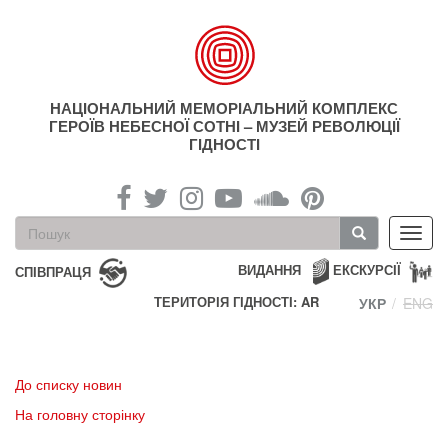
Перейти
до
основного
матеріалу
НАЦІОНАЛЬНИЙ МЕМОРІАЛЬНИЙ КОМПЛЕКС
ГЕРОЇВ НЕБЕСНОЇ СОТНІ – МУЗЕЙ РЕВОЛЮЦІЇ
ГІДНОСТІ
Пошукова
Toggl
форма
navig
Пошук
ВИДАННЯ
ЕКСКУРСІЇ
СПІВПРАЦЯ
ТЕРИТОРІЯ ГІДНОСТІ: AR
УКР
ENG
До списку новин
На головну сторінку