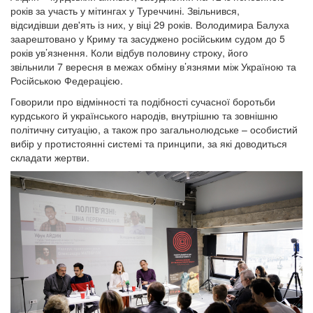
років за участь у мітингах у Туреччині. Звільнився,
відсидівши дев'ять із них, у віці 29 років. Володимира Балуха
заарештовано у Криму та засуджено російським судом до 5
років ув’язнення. Коли відбув половину строку, його
звільнили 7 вересня в межах обміну в’язнями між Україною та
Російською Федерацією.
Говорили про відмінності та подібності сучасної боротьби
курдського й українського народів, внутрішню та зовнішню
політичну ситуацію, а також про загальнолюдське – особистий
вибір у протистоянні системі та принципи, за які доводиться
складати жертви.