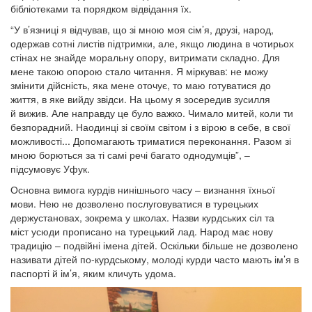
бібліотеками та порядком відвідання їх.
“У в’язниці я відчував, що зі мною моя сім’я, друзі, народ,
одержав сотні листів підтримки, але, якщо людина в чотирьох
стінах не знайде моральну опору, витримати складно. Для
мене такою опорою стало читання. Я міркував: не можу
змінити дійсність, яка мене оточує, то маю готуватися до
життя, в яке вийду звідси. На цьому я зосередив зусилля
й вижив. Але направду це було важко. Чимало митей, коли ти
безпорадний. Наодинці зі своїм світом і з вірою в себе, в свої
можливості... Допомагають триматися переконання. Разом зі
мною борються за ті самі речі багато однодумців”, –
підсумовує Уфук.
Основна вимога курдів нинішнього часу – визнання їхньої
мови. Нею не дозволено послуговуватися в турецьких
держустановах, зокрема у школах. Назви курдських сіл та
міст усюди прописано на турецький лад. Народ має нову
традицію – подвійні імена дітей. Оскільки більше не дозволено
називати дітей по-курдському, молоді курди часто мають ім’я в
паспорті й ім’я, яким кличуть удома.