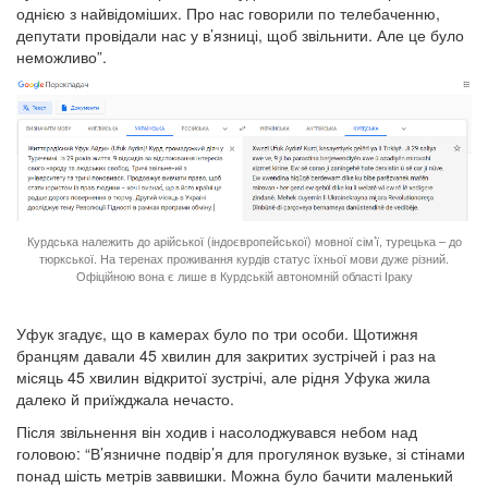
однією з найвідоміших. Про нас говорили по телебаченню,
депутати провідали нас у в’язниці, щоб звільнити. Але це було
неможливо”.
Курдська належить до арійської (індоєвропейської) мовної сім’ї, турецька – до
тюркської. На теренах проживання курдів статус їхньої мови дуже різний.
Офіційною вона є лише в Курдській автономній області Іраку
Уфук згадує, що в камерах було по три особи. Щотижня
бранцям давали 45 хвилин для закритих зустрічей і раз на
місяць 45 хвилин відкритої зустрічі, але рідня Уфука жила
далеко й приїжджала нечасто.
Після звільнення він ходив і насолоджувався небом над
головою: “В’язничне подвір’я для прогулянок вузьке, зі стінами
понад шість метрів заввишки. Можна було бачити маленький