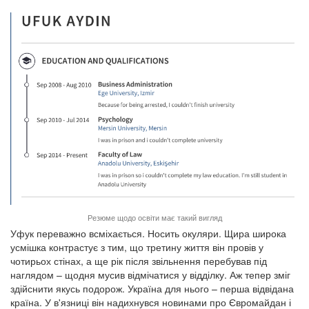
Резюме щодо освіти має такий вигляд
Уфук переважно всміхається. Носить окуляри. Щира широка
усмішка контрастує з тим, що третину життя він провів у
чотирьох стінах, а ще рік після звільнення перебував під
наглядом – щодня мусив відмічатися у відділку. Аж тепер зміг
здійснити якусь подорож. Україна для нього – перша відвідана
країна. У в'язниці він надихнувся новинами про Євромайдан і